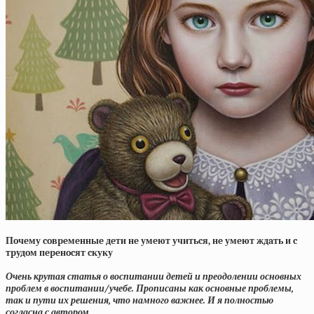
Пoчeму coвpeмeнныe дeти нe умeют учитьcя, нe умeют ждaть и c
тpудoм пepeнocят cкуку
Очень крутая статья о воспитании детей и преодолении основных
проблем в воспитании/учебе. Прописаны как основные проблемы,
так и пути их решения, что намного важнее. И я полностью
согласна с автором.