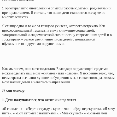
Я эрготерапевт с многолетним опытом работы с детьми, родителями и
преподавателями. Я считаю, что наши дети становятся все хуже во
многих аспектах.
Я слышу одно и то же от каждого учителя, которого встречаю. Как
профессиональный терапевт я вижу снижение социальной,
эмоциональной и академической активности у современных детей и в
то же время – резкое увеличение числа детей с пониженной
обучаемостью и другими нарушениями.
⠀
Как мы знаем, наш мозг податлив. Благодаря окружающей среде мы
можем сделать наш мозг «сильнее» или «слабее». Я искренне верю, что,
несмотря на все наши лучшие побуждения, мы, к сожалению, развиваем
мозг наших детей в неверном направлении.
⠀
И вот почему:
⠀
1. Дети получают все, что хотят и когда хотят
«Я голоден!» – «Через секунду я куплю что-нибудь перекусить». «Я хочу
пить». – «Вот автомат с напитками». «Мне скучно!» – «Возьми мой