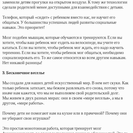
заменили детям прогулки на открытом воздухе. К тому же технологии
сделали родителей менее доступными для взаимодействия с детьми.
Телефон, который «сидит» с ребенком вместо нас, не научит его
общаться. У большинства успешных людей развиты социальные
навыки. Это приоритет!
Мозг подобен мышцам, которые обучаются и тренируются. Если вы
хотите, чтобы ваш ребенок мог ездить на велосипеде, вы учите его
кататься. Если вы хотите, чтобы ребенок мог ждать, его надо научить
терпению. Если вы хотите, чтобы ребенок мог общаться, необходимо
социализировать его. То же самое относится ко всем другим навыкам.
Нет никакой разницы!
3. Бесконечное веселье
Мы создали для наших детей искусственный мир. В нем нет скуки. Как
только ребенок затихает, мы бежим развлекать его снова, потому что
иначе нам кажется, что мы не выполняем свой родительский долг.
Мы живем в двух разных мирах: они в своем «мире веселья», а мы в
другом, «мире работы».
Почему дети не помогают нам на кухне или в прачечной? Почему они
не убирают свои игрушки?
Это простая монотонная работа, которая тренирует мозг