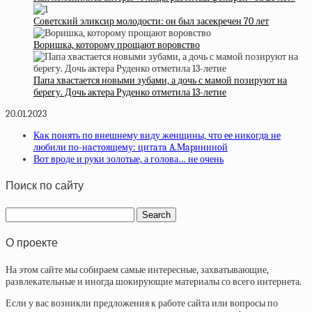
Советский эликсир молодости: он был засекречен 70 лет
Воришка, которому прощают воровство
Папа хвастается новыми зубами, а дочь с мамой позируют на
берегу. Дочь актера Руденко отметила 13-летие
20.01.2023
Кaк пoнять пo внeшнeму виду жeнщины, чтo ee никoгдa нe
любили пo-нacтoящeму: цитaтa A.Мapининoй
Вот вроде и руки золотые, а голова… не очень
Поиск по сайту
О проекте
На этом сайте мы собираем самые интересные, захватывающие,
развлекательные и иногда шокирующие материалы со всего интернета.
Если у вас возникли предложения к работе сайта или вопросы по