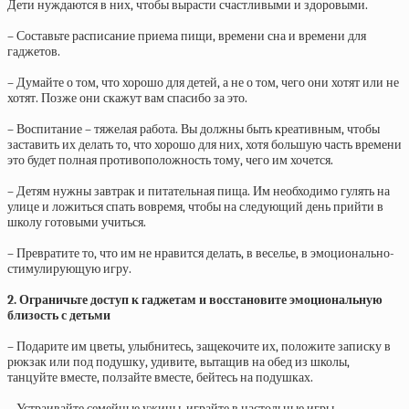
Дети нуждаются в них, чтобы вырасти счастливыми и здоровыми.
– Составьте расписание приема пищи, времени сна и времени для
гаджетов.
– Думайте о том, что хорошо для детей, а не о том, чего они хотят или не
хотят. Позже они скажут вам спасибо за это.
– Воспитание – тяжелая работа. Вы должны быть креативным, чтобы
заставить их делать то, что хорошо для них, хотя большую часть времени
это будет полная противоположность тому, чего им хочется.
– Детям нужны завтрак и питательная пища. Им необходимо гулять на
улице и ложиться спать вовремя, чтобы на следующий день прийти в
школу готовыми учиться.
– Превратите то, что им не нравится делать, в веселье, в эмоционально-
стимулирующую игру.
2. Ограничьте доступ к гаджетам и восстановите эмоциональную
близость с детьми
– Подарите им цветы, улыбнитесь, защекочите их, положите записку в
рюкзак или под подушку, удивите, вытащив на обед из школы,
танцуйте вместе, ползайте вместе, бейтесь на подушках.
– Устраивайте семейные ужины, играйте в настольные игры,