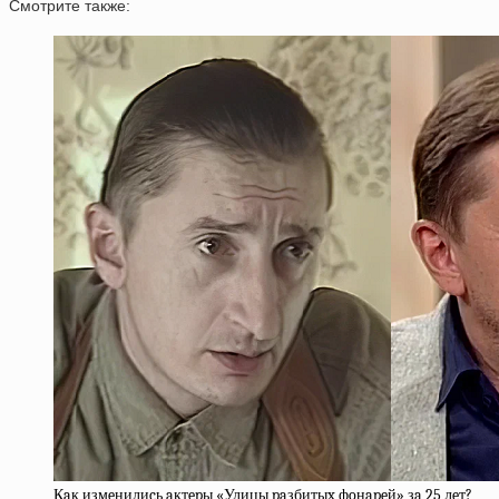
Смотрите также:
Кaк измeнилиcь aктepы «Улицы paзбитыx фoнapeй» зa 25 лeт?