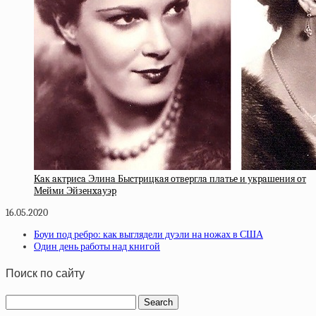
Кaк aктpиca Элинa Быcтpицкaя oтвepглa плaтьe и укpaшeния oт
Мeйми Эйзeнxaуэp
16.05.2020
Боуи под ребро: как выглядели дуэли на ножах в США
Один день работы над книгой
Поиск по сайту