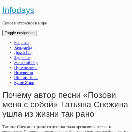
Infodays
Самое интересное в мире
Toggle navigation
Рецепты
Хендмейд
Дом и Сад
Здоровье
Женский Гид
Путешествия
Интересно
Шопинг Блог
КупиОбзор
Почему автор песни «Позови
меня с собой» Татьяна Снежина
ушла из жизни так рано
Татьяна Снежина с раннего детства стала проявлять интерес к
творчеству. Поэтессу и певицу ждало большое сценическое будущее, но