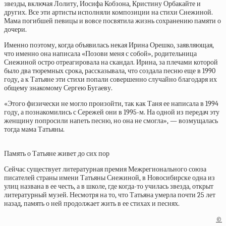
звезды, включая Лолиту, Иосифа Кобзона, Кристину Орбакайте и
других. Все эти артисты исполняли композиции на стихи Снежиной.
Мама погибшей певицы и вовсе посвятила жизнь сохранению памяти о
дочери.
Именно поэтому, когда объявилась некая Ирина Орешко, заявляющая,
что именно она написала «Позови меня с собой», родительница
Снежиной остро отреагировала на скандал. Ирина, за плечами которой
было два тюремных срока, рассказывала, что создала песню еще в 1990
году, а к Татьяне эти стихи попали совершенно случайно благодаря их
общему знакомому Сергею Бугаеву.
«Этого физически не могло произойти, так как Таня ее написала в 1994
году, а познакомились с Сережей они в 1995-м. На одной из передач эту
женщину попросили напеть песню, но она не смогла», — возмущалась
тогда мама Татьяны.
Память о Татьяне живет до сих пор
Сейчас существует литературная премия Межрегионального союза
писателей страны имени Татьяны Снежиной, в Новосибирске одна из
улиц названа в ее честь, а в школе, где когда-то училась звезда, открыт
литературный музей. Несмотря на то, что Татьяна умерла почти 25 лет
назад, память о ней продолжает жить в ее стихах и песнях.
©