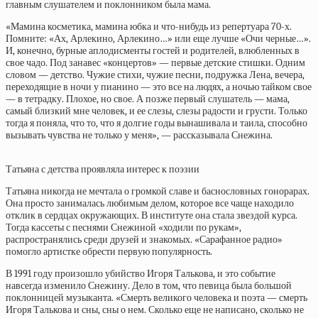
главным слушателем и поклонником была мама.
«Мамина косметика, мамина юбка и что-нибудь из репертуара 70-х.
Помните: «Ах, Арлекино, Арлекино…» или еще лучше «Очи черные…».
И, конечно, бурные аплодисменты гостей и родителей, влюбленных в
свое чадо. Под занавес «концертов» — первые детские стишки. Одним
словом — детство. Чужие стихи, чужие песни, подружка Лена, вечера,
переходящие в ночи у пианино — это все на людях, а ночью тайком свое
— в тетрадку. Плохое, но свое. А позже первый слушатель — мама,
самый близкий мне человек, и ее слезы, слезы радости и грусти. Только
тогда я поняла, что то, что я долгие годы вынашивала и таила, способно
вызывать чувства не только у меня», — рассказывала Снежина.
Татьяна с детства проявляла интерес к поэзии
Татьяна никогда не мечтала о громкой славе и баснословных гонорарах.
Она просто занималась любимым делом, которое все чаще находило
отклик в сердцах окружающих. В институте она стала звездой курса.
Тогда кассеты с песнями Снежиной «ходили по рукам»,
распространялись среди друзей и знакомых. «Сарафанное радио»
помогло артистке обрести первую популярность.
В 1991 году произошло убийство Игоря Талькова, и это событие
навсегда изменило Снежину. Дело в том, что певица была большой
поклонницей музыканта. «Смерть великого человека и поэта — смерть
Игоря Талькова и сны, сны о нем. Сколько еще не написано, сколько не