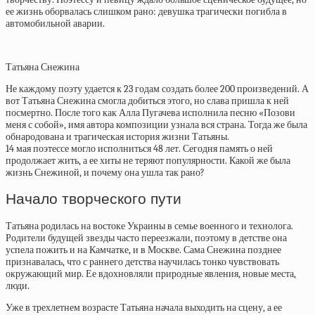
ее жизнь оборвалась слишком рано: девушка трагически погибла в
автомобильной аварии.
Татьяна Снежина
Не каждому поэту удается к 23 годам создать более 200 произведений. А
вот Татьяна Снежина смогла добиться этого, но слава пришла к ней
посмертно. После того как Алла Пугачева исполнила песню «Позови
меня с собой», имя автора композиции узнала вся страна. Тогда же была
обнародована и трагическая история жизни Татьяны.
14 мая поэтессе могло исполниться 48 лет. Сегодня память о ней
продолжает жить, а ее хиты не теряют популярности. Какой же была
жизнь Снежиной, и почему она ушла так рано?
Начало творческого пути
Татьяна родилась на востоке Украины в семье военного и технолога.
Родители будущей звезды часто переезжали, поэтому в детстве она
успела пожить и на Камчатке, и в Москве. Сама Снежина позднее
признавалась, что с раннего детства научилась тонко чувствовать
окружающий мир. Ее вдохновляли природные явления, новые места,
люди.
Уже в трехлетнем возрасте Татьяна начала выходить на сцену, а ее