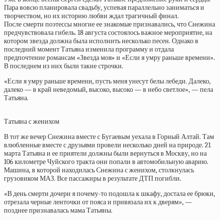
Пара вовсю планировала свадьбу, успевая параллельно заниматься и
творчеством, но их историю любви ждал трагичный финал.
После смерти поэтессы многие ее знакомые признавались, что Снежина
предчувствовала гибель. 18 августа состоялось важное мероприятие, на
котором звезда должна была исполнить несколько песен. Однако в
последний момент Татьяна изменила программу и отдала
предпочтение романсам «Звезда моя» и «Если я умру раньше времени».
В последнем из них были такие строчки.
«Если я умру раньше времени, пусть меня унесут белы лебеди. Далеко,
далеко — в край неведомый, высоко, высоко — в небо светлое», — пела
Татьяна.
Татьяна с женихом
В тот же вечер Снежина вместе с Бугаевым уехала в Горный Алтай. Там
влюбленные вместе с друзьями провели несколько дней на природе. 21
марта Татьяна и ее приятели должны были вернуться в Москву, но на
106 километре Чуйского тракта они попали в автомобильную аварию.
Машина, в которой находилась Снежина с женихом, столкнулась
грузовиком МАЗ. Все пассажиры в результате ДТП погибли.
«В день смерти дочери я почему-то подошла к шкафу, достала ее брюки,
отрезала черные ленточки от пояса и привязала их к дверям», —
позднее признавалась мама Татьяны.