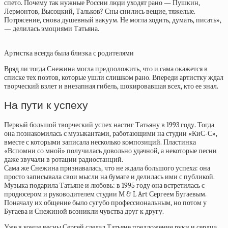
спето. Почему так нужные России люди уходят рано — Пушкин,
Лермонтов, Высоцкий, Тальков? Сны снились вещие, тяжелые.
Потрясение, снова душевный вакуум. Не могла ходить, думать, писать»,
— делилась эмоциями Татьяна.
Артистка всегда была близка с родителями
Вряд ли тогда Снежина могла предположить, что и сама окажется в
списке тех поэтов, которые ушли слишком рано. Впереди артистку ждал
творческий взлет и внезапная гибель, шокировавшая всех, кто ее знал.
На пути к успеху
Первый большой творческий успех настиг Татьяну в 1993 году. Тогда
она познакомилась с музыкантами, работающими на студии «КиС-С»,
вместе с которыми записала несколько композиций. Пластинка
«Вспомни со мной» получилась довольно удачной, а некоторые песни
даже звучали в ротации радиостанций.
Сама же Снежина признавалась, что не ждала большого успеха: она
просто записывала свои мысли на бумаге и делилась ими с публикой.
Музыка подарила Татьяне и любовь: в 1995 году она встретилась с
продюсером и руководителем студии М & L Art Сергеем Бугаевым.
Поначалу их общение было сугубо профессиональным, но потом у
Бугаева и Снежиной возникли чувства друг к другу.
Уже в конце весны Сергей сделал Татьяне предложение руки и сердца.