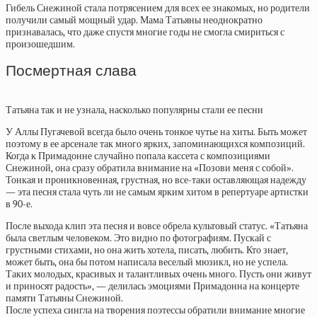
Гибель Снежиной стала потрясением для всех ее знакомых, но родители
получили самый мощный удар. Мама Татьяны неоднократно
признавалась, что даже спустя многие годы не смогла смириться с
произошедшим.
Посмертная слава
Татьяна так и не узнала, насколько популярны стали ее песни
У Аллы Пугачевой всегда было очень тонкое чутье на хиты. Быть может
поэтому в ее арсенале так много ярких, запоминающихся композиций.
Когда к Примадонне случайно попала кассета с композициями
Снежиной, она сразу обратила внимание на «Позови меня с собой».
Тонкая и проникновенная, грустная, но все-таки оставляющая надежду
— эта песня стала чуть ли не самым ярким хитом в репертуаре артистки
в 90-е.
После выхода клип эта песня и вовсе обрела культовый статус. «Татьяна
была светлым человеком. Это видно по фотографиям. Пускай с
грустными стихами, но она жить хотела, писать, любить. Кто знает,
может быть, она бы потом написала веселый мюзикл, но не успела.
Таких молодых, красивых и талантливых очень много. Пусть они живут
и приносят радость», — делилась эмоциями Примадонна на концерте
памяти Татьяны Снежиной.
После успеха сингла на творения поэтессы обратили внимание многие