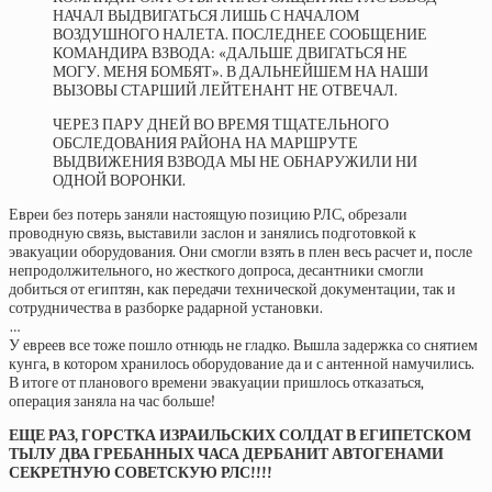
НАЧАЛ ВЫДВИГАТЬСЯ ЛИШЬ С НАЧАЛОМ
ВОЗДУШНОГО НАЛЕТА. ПОСЛЕДНЕЕ СООБЩЕНИЕ
КОМАНДИРА ВЗВОДА: «ДАЛЬШЕ ДВИГАТЬСЯ НЕ
МОГУ. МЕНЯ БОМБЯТ». В ДАЛЬНЕЙШЕМ НА НАШИ
ВЫЗОВЫ СТАРШИЙ ЛЕЙТЕНАНТ НЕ ОТВЕЧАЛ.
ЧЕРЕЗ ПАРУ ДНЕЙ ВО ВРЕМЯ ТЩАТЕЛЬНОГО
ОБСЛЕДОВАНИЯ РАЙОНА НА МАРШРУТЕ
ВЫДВИЖЕНИЯ ВЗВОДА МЫ НЕ ОБНАРУЖИЛИ НИ
ОДНОЙ ВОРОНКИ.
Евреи без потерь заняли настоящую позицию РЛС, обрезали
проводную связь, выставили заслон и занялись подготовкой к
эвакуации оборудования. Они смогли взять в плен весь расчет и, после
непродолжительного, но жесткого допроса, десантники смогли
добиться от египтян, как передачи технической документации, так и
сотрудничества в разборке радарной установки.
…
У евреев все тоже пошло отнюдь не гладко. Вышла задержка со снятием
кунга, в котором хранилось оборудование да и с антенной намучились.
В итоге от планового времени эвакуации пришлось отказаться,
операция заняла на час больше!
ЕЩЕ РАЗ, ГОРСТКА ИЗРАИЛЬСКИХ СОЛДАТ В ЕГИПЕТСКОМ
ТЫЛУ ДВА ГРЕБАННЫХ ЧАСА ДЕРБАНИТ АВТОГЕНАМИ
СЕКРЕТНУЮ СОВЕТСКУЮ РЛС!!!!