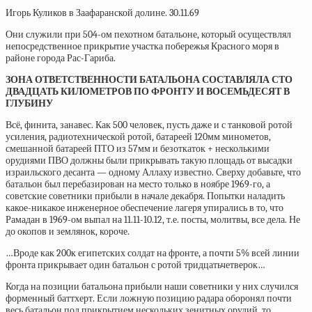
Игорь Куликов в Заафаранской долине. 30.11.69
Они служили при 504-ом пехотном батальоне, который осуществлял
непосредственное прикрытие участка побережья Красного моря в
районе города Рас-Гариба.
ЗОНА ОТВЕТСТВЕННОСТИ БАТАЛЬОНА СОСТАВЛЯЛА СТО
ДВАДЦАТЬ КИЛОМЕТРОВ ПО ФРОНТУ И ВОСЕМЬДЕСЯТ В
ГЛУБИНУ
Всё, финита, занавес. Как 500 человек, пусть даже и с танковой ротой
усиления, радиотехнической ротой, батареей 120мм минометов,
смешанной батареей ПТО из 57мм и безоткаток + несколькими
орудиями ПВО должны были прикрывать такую площадь от высадки
израильского десанта — одному Аллаху известно. Сверху добавьте, что
батальон был перебазирован на место только в ноябре 1969-го, а
советские советники прибыли в начале декабря. Попытки наладить
какое-никакое инженерное обеспечение лагеря упирались в то, что
Рамадан в 1969-ом выпал на 11.11-10.12, т.е. посты, молитвы, все дела. Не
до окопов и землянок, короче.
…Вроде как 200к египетских солдат на фронте, а почти 5% всей линии
фронта прикрывает один батальон с ротой тридцатьчетверок…
Когда на позиции батальона прибыли наши советники у них случился
форменный баттхерт. Если ложную позицию радара оборонял почти
весь батальон под прикрытием нескольких зенитных орудий, то