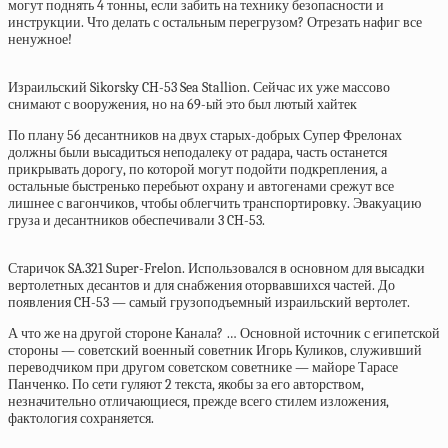
могут поднять 4 тонны, если забить на технику безопасности и
инструкции. Что делать с остальным перегрузом? Отрезать нафиг все
ненужное!
Израильский Sikorsky CH-53 Sea Stallion. Сейчас их уже массово
снимают с вооружения, но на 69-ый это был лютый хайтек
По плану 56 десантников на двух старых-добрых Супер Фрелонах
должны были высадиться неподалеку от радара, часть останется
прикрывать дорогу, по которой могут подойти подкрепления, а
остальные быстренько перебьют охрану и автогенами срежут все
лишнее с вагончиков, чтобы облегчить транспортировку. Эвакуацию
груза и десантников обеспечивали 3 CH-53.
Старичок SA.321 Super-Frelon. Использовался в основном для высадки
вертолетных десантов и для снабжения оторвавшихся частей. До
появления CH-53 — самый грузоподъемный израильский вертолет.
А что же на другой стороне Канала? … Основной источник с египетской
стороны — советский военный советник Игорь Куликов, служивший
переводчиком при другом советском советнике — майоре Тарасе
Панченко. По сети гуляют 2 текста, якобы за его авторством,
незначительно отличающиеся, прежде всего стилем изложения,
фактология сохраняется.