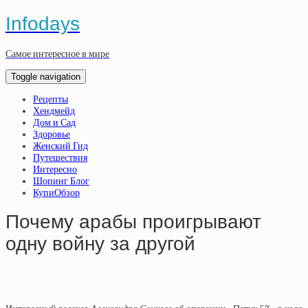
Infodays
Самое интересное в мире
Toggle navigation
Рецепты
Хендмейд
Дом и Сад
Здоровье
Женский Гид
Путешествия
Интересно
Шопинг Блог
КупиОбзор
Почему арабы проигрывают
одну войну за другой