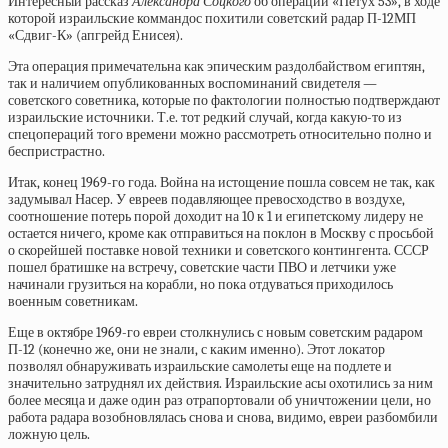
Интересный рассказ
Александра Соцкого
об операции «Петух 53», в ходе
которой израильские коммандос похитили советский радар П-12МП
«Сдвиг-К» (апгрейд Енисея).
Эта операция примечательна как эпическим раздолбайством египтян,
так и наличием опубликованных воспоминаний свидетеля —
советского советника, которые по фактологии полностью подтверждают
израильские источники. Т.е. тот редкий случай, когда какую-то из
спецопераций того времени можно рассмотреть относительно полно и
беспристрастно.
Итак, конец 1969-го года. Война на истощение пошла совсем не так, как
задумывал Насер. У евреев подавляющее превосходство в воздухе,
соотношение потерь порой доходит на 10 к 1 и египетскому лидеру не
остается ничего, кроме как отправиться на поклон в Москву с просьбой
о скорейшей поставке новой техники и советского контингента. СССР
пошел братишке на встречу, советские части ПВО и летчики уже
начинали грузиться на корабли, но пока отдуваться приходилось
военным советникам.
Еще в октябре 1969-го евреи столкнулись с новым советским радаром
П-12 (конечно же, они не знали, с каким именно). Этот локатор
позволял обнаруживать израильские самолеты еще на подлете и
значительно затруднял их действия. Израильские асы охотились за ним
более месяца и даже один раз отрапортовали об уничтожении цели, но
работа радара возобновлялась снова и снова, видимо, евреи разбомбили
ложную цель.