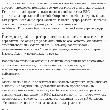
… В итоге евреи грузятся на вертолеты и улетают, вместе с пленными и
грузом, напоследок, подрывая все, что осталось от египетского радара.
Египетский наблюдатель видит огонь и сообщает, мол, РЛС
уничтожена израильской бомбой. Отправить людей, проверить чё-как
там у братишек? Да не, бред какой-то. В итоге наутро, радостные арабы
сообщают товарищу Куликову счастливую новость:
— Мистер Игорь, — обратился ко мне комбат. — Евреи украли радар.
…
Последовал дичайший разбор полетов, выяснилось, что о засеченных
вертолетах несколько раз уведомил египетского комбата. Впоследствии
его приговорили к смертной казни, командиров танковой и
радиотехнической роты к 25-ти годам, правда, вскоре после смерти
Насера, Садат их помиловал, но все же.
Вообще это эталонная операция, египтяне совершили все возможные
ошибки, израильтяне допустили ошибок чуть меньше, но
компенсировали свои косяки энергичными и решительными
действиями.
…
Могли ли египтяне не облажаться или хотя бы затруднить израильтянам
выполнение задания? Да, достаточно было бы просто оставить
«засадный полк» там, где ему нужно было быть по плану и сразу же
выдвинуться в направлении РЛС, когда стало понятно, что это жужужу
неспроста. Другое дело, что задача, возложенная на 504-ый батальон,
абсолютно не соответствовала выделенным средствам.