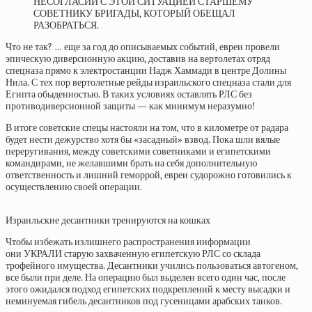
НЕСОГЛАСИИ С ЭТОЙ СИТУАЦИЕЙ СТАРШЕМУ
СОВЕТНИКУ БРИГАДЫ, КОТОРЫЙ ОБЕЩАЛ
РАЗОБРАТЬСЯ.
Что не так? … еще за год до описываемых событий, евреи провели
эпическую диверсионную акцию, доставив на вертолетах отряд
спецназа прямо к электростанции Надж Хаммади в центре Долины
Нила. С тех пор вертолетные рейды израильского спецназа стали для
Египта обыденностью. В таких условиях оставлять РЛС без
противодиверсионной защиты — как минимум неразумно!
В итоге советские спецы настояли на том, что в километре от радара
будет нести дежурство хотя бы «засадный» взвод. Пока шли вялые
переругивания, между советскими советниками и египетскими
командирами, не желавшими брать на себя дополнительную
ответственность и лишний геморрой, евреи судорожно готовились к
осуществлению своей операции.
Израильские десантники тренируются на кошках
Чтобы избежать излишнего распространения информации
они УКРАЛИ старую захваченную египетскую РЛС со склада
трофейного имущества. Десантники учились пользоваться автогеном,
все были при деле. На операцию был выделен всего один час, после
этого ожидался подход египетских подкреплений к месту высадки и
неминуемая гибель десантников под гусеницами арабских танков.