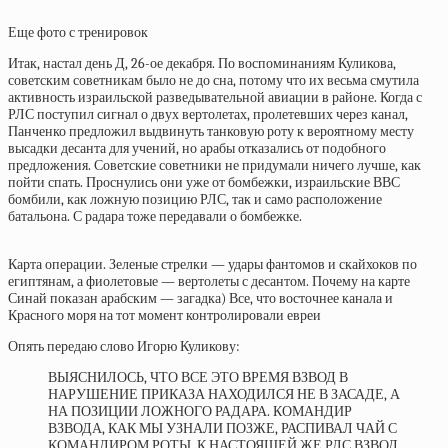
Еще фото с тренировок
Итак, настал день Д, 26-ое декабря. По воспоминаниям Куликова,
советским советникам было не до сна, потому что их весьма смутила
активность израильской разведывательной авиации в районе. Когда с
РЛС поступил сигнал о двух вертолетах, пролетевших через канал,
Панченко предложил выдвинуть танковую роту к вероятному месту
высадки десанта для учений, но арабы отказались от подобного
предложения. Советские советники не придумали ничего лучше, как
пойти спать. Проснулись они уже от бомбежки, израильские ВВС
бомбили, как ложную позицию РЛС, так и само расположение
батальона. С радара тоже передавали о бомбежке.
Карта операции. Зеленые стрелки — удары фантомов и скайхоков по
египтянам, а фиолетовые — вертолеты с десантом. Почему на карте
Синай показан арабским — загадка) Все, что восточнее канала и
Красного моря на тот момент контролировали евреи
Опять передаю слово Игорю Куликову:
ВЫЯСНИЛОСЬ, ЧТО ВСЕ ЭТО ВРЕМЯ ВЗВОД В
НАРУШЕНИЕ ПРИКАЗА НАХОДИЛСЯ НЕ В ЗАСАДЕ, А
НА ПОЗИЦИИ ЛОЖНОГО РАДАРА. КОМАНДИР
ВЗВОДА, КАК МЫ УЗНАЛИ ПОЗЖЕ, РАСПИВАЛ ЧАЙ С
КОМАНДИРОМ РОТЫ. К НАСТОЯЩЕЙ ЖЕ РЛС ВЗВОД