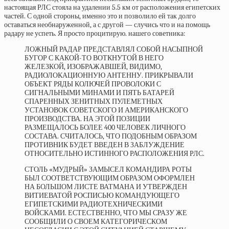
настоящая РЛС стояла на удалении 5.5 км от расположения египетских
частей. С одной стороны, именно это и позволило ей так долго
оставаться необнаруженной, а с другой — случись что и на помощь
радару не успеть. Я просто процитирую. нашего советника:
ЛОЖНЫЙ РАДАР ПРЕДСТАВЛЯЛ СОБОЙ НАСЫПНОЙ
БУГОР С КАКОЙ-ТО ВОТКНУТОЙ В НЕГО
ЖЕЛЕЗКОЙ, ИЗОБРАЖАВШЕЙ, ВИДИМО,
РАДИОЛОКАЦИОННУЮ АНТЕННУ. ПРИКРЫВАЛИ
ОБЪЕКТ РЯДЫ КОЛЮЧЕЙ ПРОВОЛОКИ С
СИГНАЛЬНЫМИ МИНАМИ И ПЯТЬ БАТАРЕЙ
СПАРЕННЫХ ЗЕНИТНЫХ ПУЛЕМЕТНЫХ
УСТАНОВОК СОВЕТСКОГО И АМЕРИКАНСКОГО
ПРОИЗВОДСТВА. НА ЭТОЙ ПОЗИЦИИ
РАЗМЕЩАЛОСЬ БОЛЕЕ 400 ЧЕЛОВЕК ЛИЧНОГО
СОСТАВА. СЧИТАЛОСЬ, ЧТО ПОДОБНЫМ ОБРАЗОМ
ПРОТИВНИК БУДЕТ ВВЕДЕН В ЗАБЛУЖДЕНИЕ
ОТНОСИТЕЛЬНО ИСТИННОГО РАСПОЛОЖЕНИЯ РЛС.
СТОЛЬ «МУДРЫЙ» ЗАМЫСЕЛ КОМАНДИРА РОТЫ
БЫЛ СООТВЕТСТВУЮЩИМ ОБРАЗОМ ОФОРМЛЕН
НА БОЛЬШОМ ЛИСТЕ ВАТМАНА И УТВЕРЖДЕН
ВИТИЕВАТОЙ РОСПИСЬЮ КОМАНДУЮЩЕГО
ЕГИПЕТСКИМИ РАДИОТЕХНИЧЕСКИМИ
ВОЙСКАМИ. ЕСТЕСТВЕННО, ЧТО МЫ СРАЗУ ЖЕ
СООБЩИЛИ О СВОЕМ КАТЕГОРИЧЕСКОМ