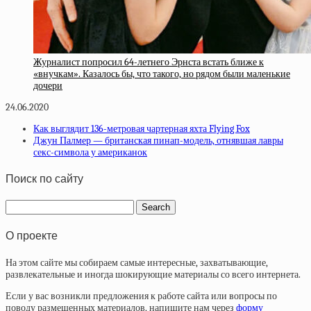
Журналист попросил 64-летнего Эрнста встать ближе к
«внучкам». Казалось бы, что такого, но рядом были маленькие
дочери
24.06.2020
Как выглядит 136-метровая чартерная яхта Flying Fox
Джун Палмер — британская пинап-модель, отнявшая лавры
секс-символа у американок
Поиск по сайту
О проекте
На этом сайте мы собираем самые интересные, захватывающие,
развлекательные и иногда шокирующие материалы со всего интернета.
Если у вас возникли предложения к работе сайта или вопросы по
поводу размещенных материалов, напишите нам через
форму