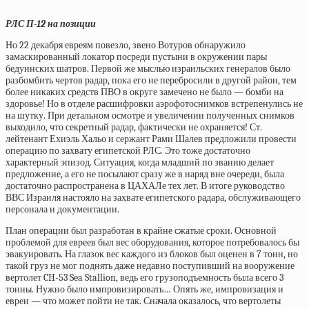
РЛС П-12 на позиции
Но 22 декабря евреям повезло, звено Вотуров обнаружило
замаскированный локатор посреди пустыни в окружении пары
бедуинских шатров. Первой же мыслью израильских генералов было
разбомбить чертов радар, пока его не перебросили в другой район, тем
более никаких средств ПВО в округе замечено не было — бомби на
здоровье! Но в отделе расшифровки аэрофотоснимков встрепенулись не
на шутку. При детальном осмотре и увеличении полученных снимков
выходило, что секретный радар, фактически не охраняется! Ст.
лейтенант Ехиэль Хальо и сержант Рами Шалев предложили провести
операцию по захвату египетской РЛС. Это тоже достаточно
характерный эпизод. Ситуация, когда младший по званию делает
предложение, а его не посылают сразу же в наряд вне очереди, была
достаточно распространена в ЦАХАЛе тех лет. В итоге руководство
ВВС Израиля настояло на захвате египетского радара, обслуживающего
персонала и документации.
План операции был разработан в крайне сжатые сроки. Основной
проблемой для евреев был вес оборудования, которое потребовалось бы
эвакуировать. На глазок вес каждого из блоков был оценен в 7 тонн, но
такой груз не мог поднять даже недавно поступивший на вооружение
вертолет CH-53 Sea Stallion, ведь его грузоподъемность была всего 3
тонны. Нужно было импровизировать… Опять же, импровизация и
евреи — что может пойти не так. Сначала оказалось, что вертолеты