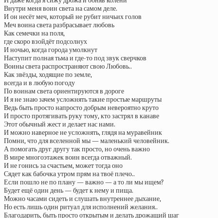
И даже когда я сижу дрожа и обняв колени
Внутри меня воин света на самом деле.
И он несёт меч, который не рубит ничьих голов
Меч воина света разбрасывает любовь
Как семечки на поля,
где скоро взойдёт подсолнух
И ночью, когда города умолкнут
Наступит полная тьма и где-то под звук сверчков
Воины света распространяют свою Любовь..
Как звёзды, ходящие по земле,
всегда и в любую погоду
По воинам света ориентируются в дороге
И я не знаю зачем усложнять такие простые маршруты
Ведь быть просто напросто добрым невероятно круто
И просто протягивать руку тому, кто застрял в канаве
Этот обычный жест и делает нас нами.
И можно наверное не усложнять, глядя на муравейник
Помни, что для вселенной мы — маленький человейник.
А помогать друг другу так просто, но очень важно
В мире многоэтажек воин всегда отважный.
И не гонись за счастьем, может тогда оно
Сядет как бабочка утром прям на твоё плечо..
Если пошло не по плану — важно — а то ли мы ищем?
Будет ещё один день — будет к нему и пища.
Можно часами сидеть и слушать внутреннее дыхание,
Но есть лишь один ритуал для исполнений желания..
Благодарить, быть просто открытым и делать дрожащий шаг