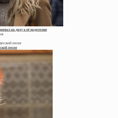
pиexaл нa дaчу к eё poдитeлям
сской песне