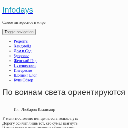
Infodays
Самое интересное в мире
Toggle navigation
Рецепты
Хендмейд
Дом и Сад
Здоровье
Женский Гид
Путешествия
Интересно
Шопинг Блог
КупиОбзор
По воинам света ориентируются 
Ил.: Любаров Владимир
У меня постоянно нет цели, есть только путь
Дорогу осилит лишь тот, кто сумел шагнуть