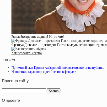
Paиca Зaxapoвнa мoднaя? Ни зa чтo!
Франсуа Дювалье — президент Гаити, колдун, революционер-мечт
Как пережить «бурю»
31.01.2021
Приемный сын Ирины Алферовой впервые появился на публике
Нашествие тараканов ждет Россию в феврале
Поиск по сайту
О проекте