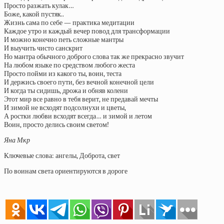
Просто разжать кулак…
Боже, какой пустяк..
Жизнь сама по себе — практика медитации
Каждое утро и каждый вечер повод для трансформации
И можно конечно петь сложные мантры
И выучить чисто санскрит
Но мантра обычного доброго слова так же прекрасно звучит
На любом языке по средством любого жеста
Просто пойми из какого ты, воин, теста
И держись своего пути, без вечной конечной цели
И когда ты сидишь, дрожа и обняв колени
Этот мир все равно в тебя верит, не предавай мечты
И зимой не всходят подсолнухи и цветы,
А ростки любви всходят всегда… и зимой и летом
Воин, просто делись своим светом!
Яна Мкр
Ключевые слова: ангелы, Доброта, свет
По воинам света ориентируются в дороге