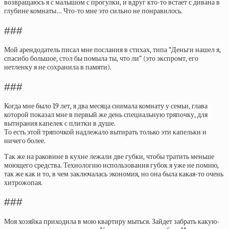
возвращаюсь я с малышом с прогулки, и вдруг кто-то встает с дивана в
глубине комнаты… Что-то мне это сильно не понравилось.
###
Мой арендодатель писал мне послания в стихах, типа “Деньги нашел я,
спасибо большое, стол бы помыла ты, что ли” (это экспромт, его
нетленку я не сохранила в памяти).
###
Когда мне было 19 лет, я два месяца снимала комнату у семьи, глава
которой показал мне в первый же день специальную тряпочку, для
вытирания капелек с плитки в душе.
То есть этой тряпочкой надлежало вытирать только эти капельки и
ничего более.
Так же на раковине в кухне лежали две губки, чтобы тратить меньше
моющего средства. Технологию использования губок я уже не помню,
так же как и то, в чем заключалась экономия, но она была какая-то очень
хитрожопая.
###
Моя хозяйка приходила в мою квартиру мыться. Зайдет забрать какую-