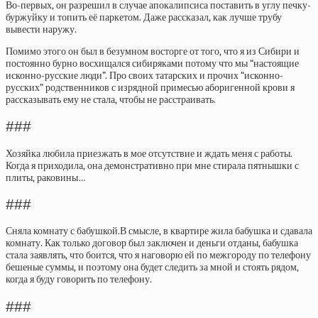
Во-первых, он разрешил в случае апокалипсиса поставить в углу печку-
буржуйку и топить её паркетом. Даже рассказал, как лучше трубу
вывести наружу.
Помимо этого он был в безумном восторге от того, что я из Сибири и
постоянно бурно восхищался сибиряками потому что мы “настоящие
исконно-русские люди”. Про своих татарских и прочих “исконно-
русских” родственников с изрядной примесью аборигенной крови я
рассказывать ему не стала, чтобы не расстраивать.
###
Хозяйка любила приезжать в мое отсутствие и ждать меня с работы.
Когда я приходила, она демонстративно при мне стирала пятнышки с
плиты, раковины…
###
Сняла комнату с бабушкой.В смысле, в квартире жила бабушка и сдавала
комнату. Как только договор был заключен и деньги отданы, бабушка
стала заявлять, что боится, что я наговорю ей по межгороду по телефону
бешеные суммы, и поэтому она будет следить за мной и стоять рядом,
когда я буду говорить по телефону.
###