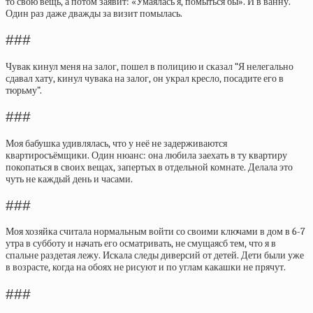
то свою вещь, а потом заявит: «Умаялась я, помыться бы». И в ванну.
Один раз даже дважды за визит помылась.
###
Чувак кинул меня на залог, пошел в полицию и сказал “Я нелегально
сдавал хату, кинул чувака на залог, он украл кресло, посадите его в
тюрьму”.
###
Моя бабушка удивлялась, что у неё не задерживаются
квартиросъёмщики. Один нюанс: она любила заехать в ту квартиру
покопаться в своих вещах, запертых в отдельной комнате. Делала это
чуть не каждый день и часами.
###
Моя хозяйка считала нормальным войти со своими ключами в дом в 6-7
утра в субботу и начать его осматривать, не смущаясб тем, что я в
спальне раздетая лежу. Искала следы диверсий от детей. Дети были уже
в возрасте, когда на обоях не рисуют и по углам какашки не прячут.
###