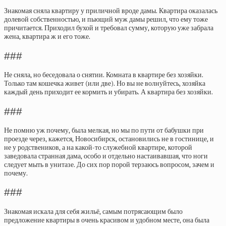
Знакомая сняла квартиру у приличной вроде дамы. Квартира оказалась
долевой собственностью, и пьющий муж дамы решил, что ему тоже
причитается. Приходил бухой и требовал сумму, которую уже забрала
жена, квартира ж и его тоже.
###
Не сняла, но беседовала о снятии. Комната в квартире без хозяйки.
Только там кошечка живет (или две). Но вы не волнуйтесь, хозяйка
каждый день приходит ее кормить и убирать. А квартира без хозяйки.
###
Не помню уж почему, была мелкая, но мы по пути от бабушки при
проезде через, кажется, Новосибирск, остановились не в гостинице, и
не у родствеников, а на какой-то служебной квартире, которой
заведовала странная дама, особо и отдельно настаивавшая, что ноги
следует мыть в унитазе. До сих пор порой терзаюсь вопросом, зачем и
почему.
###
Знакомая искала для себя жильё, самым потрясающим было
предложение квартиры в очень красивом и удобном месте, она была