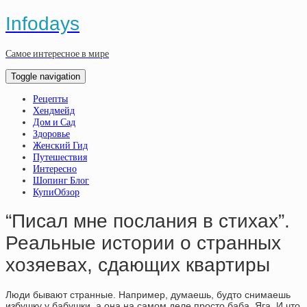
Infodays
Самое интересное в мире
Toggle navigation
Рецепты
Хендмейд
Дом и Сад
Здоровье
Женский Гид
Путешествия
Интересно
Шопинг Блог
КупиОбзор
“Писал мне послания в стихах”.
Реальные истории о странных
хозяевах, сдающих квартиры
Люди бывают странные. Например, думаешь, будто снимаешь
избушку у бабушки, а она на самом деле просто баба. Яга. И что