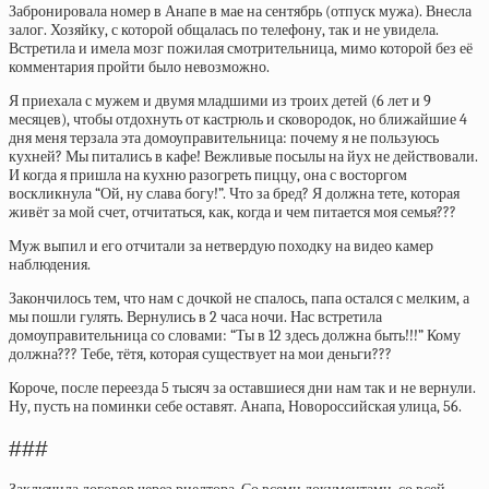
Забронировала номер в Анапе в мае на сентябрь (отпуск мужа). Внесла
залог. Хозяйку, с которой общалась по телефону, так и не увидела.
Встретила и имела мозг пожилая смотрительница, мимо которой без её
комментария пройти было невозможно.
Я приехала с мужем и двумя младшими из троих детей (6 лет и 9
месяцев), чтобы отдохнуть от кастрюль и сковородок, но ближайшие 4
дня меня терзала эта домоуправительница: почему я не пользуюсь
кухней? Мы питались в кафе! Вежливые посылы на йух не действовали.
И когда я пришла на кухню разогреть пиццу, она с восторгом
воскликнула “Ой, ну слава богу!”. Что за бред? Я должна тете, которая
живёт за мой счет, отчитаться, как, когда и чем питается моя семья???
Муж выпил и его отчитали за нетвердую походку на видео камер
наблюдения.
Закончилось тем, что нам с дочкой не спалось, папа остался с мелким, а
мы пошли гулять. Вернулись в 2 часа ночи. Нас встретила
домоуправительница со словами: “Ты в 12 здесь должна быть!!!” Кому
должна??? Тебе, тётя, которая существует на мои деньги???
Короче, после переезда 5 тысяч за оставшиеся дни нам так и не вернули.
Ну, пусть на поминки себе оставят. Анапа, Новороссийская улица, 56.
###