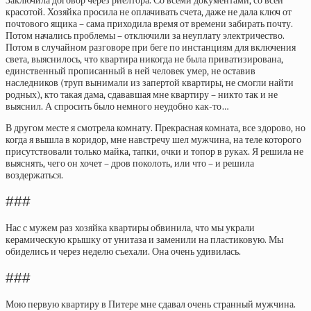
Заключила договор через риелтора. Со всеми документами, со всей
красотой. Хозяйка просила не оплачивать счета, даже не дала ключ от
почтового ящика – сама приходила время от времени забирать почту.
Потом начались проблемы – отключили за неуплату электричество.
Потом в случайном разговоре при беге по инстанциям для включения
света, выяснилось, что квартира никогда не была приватизирована,
единственный прописанный в ней человек умер, не оставив
наследников (труп вынимали из запертой квартиры, не смогли найти
родных), кто такая дама, сдававшая мне квартиру – никто так и не
выяснил. А спросить было немного неудобно как-то…
В другом месте я смотрела комнату. Прекрасная комната, все здорово, но
когда я вышла в коридор, мне навстречу шел мужчина, на теле которого
присутствовали только майка, тапки, очки и топор в руках. Я решила не
выяснять, чего он хочет – дров поколоть, или что – и решила
воздержаться.
###
Нас с мужем раз хозяйка квартиры обвинила, что мы украли
керамическую крышку от унитаза и заменили на пластиковую. Мы
обиделись и через неделю съехали. Она очень удивилась.
###
Мою первую квартиру в Питере мне сдавал очень странный мужчина.