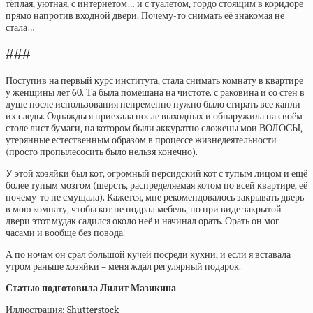
тёплая, уютная, с интернетом… и с туалетом, гордо стоящим в коридоре
прямо напротив входной двери. Почему-то снимать её знакомая не
стала…
###
Поступив на первый курс института, стала снимать комнату в квартире
у женщины лет 60. Та была помешана на чистоте. с раковина и со стен в
душе после использования непременно нужно было стирать все капли
их следы. Однажды я приехала после выходных и обнаружила на своём
столе лист бумаги, на котором были аккуратно сложены мои ВОЛОСЫ,
утерянные естественным образом в процессе жизнедеятельности
(просто пропылесосить было нельзя конечно).
У этой хозяйки был кот, огромный персидский кот с тупым лицом и ещё
более тупым мозгом (шерсть, распределяемая котом по всей квартире, её
почему-то не смущала). Кажется, мне рекомендовалось закрывать дверь
в мою комнату, чтобы кот не подрал мебель, но при виде закрытой
двери этот мудак садился около неё и начинал орать. Орать он мог
часами и вообще без повода.
А по ночам он срал большой кучей посреди кухни, и если я вставала
утром раньше хозяйки – меня ждал регулярный подарок.
Статью подготовила Лилит Мазикина
Иллюстрация: Shutterstock