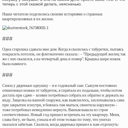
теперь с этой сказкой делать, неясненько.
Наши читатели поделились своими историями о странных
квартирохозяевах в их жизни.
###
Одна старушка сдавала мне дом. Когда я свалилась с табуретки, пытаясь
покрасить потолок, он флегматично сказала : – “Предыдущий жилец так
же с нее свалился, а на четвертый день и помер”. Крышка шире ножек
была намного.
###
Сняла у дяденьки однушку – я и годовалый сын. Сынуля постоянно
отвинчивал ножки от табуреток, я спрятала их подальше, чтобы потом
достать при сдаче – хозяин потребовал собрать их обратно и держать на
виду. Защелка на ванной снаружи, как выяснилось, захлопывалась сама
при закрытии изнутри, я боялась там мыться, свинтила наружную –
тоже потребовал немедленно вернуть. Ванная вышла из строя
соответственно. Новый год пришел встречать на эту квартиру. Меня,
слава богу, не было, узнала я об этом только по тому, что унитаз
оказался забитым. Свалила, когда дяденька пришел к нам отдохнуть: