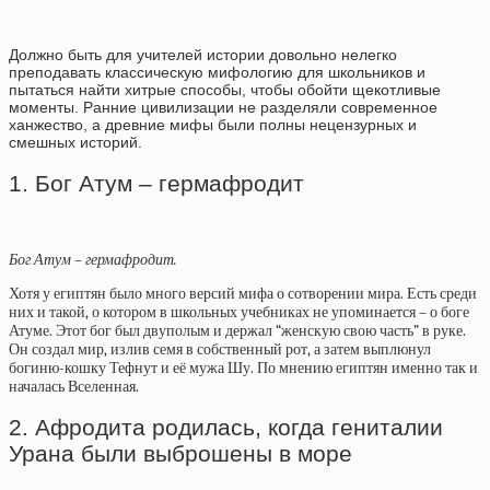
Должно быть для учителей истории довольно нелегко
преподавать классическую мифологию для школьников и
пытаться найти хитрые способы, чтобы обойти щекотливые
моменты. Ранние цивилизации не разделяли современное
ханжество, а древние мифы были полны нецензурных и
смешных историй.
1. Бог Атум – гермафродит
Бог Атум – гермафродит.
Хотя у египтян было много версий мифа о сотворении мира. Есть среди
них и такой, о котором в школьных учебниках не упоминается – о боге
Атуме. Этот бог был двуполым и держал “женскую свою часть” в руке.
Он создал мир, излив семя в собственный рот, а затем выплюнул
богиню-кошку Тефнут и её мужа Шу. По мнению египтян именно так и
началась Вселенная.
2. Афродита родилась, когда гениталии
Урана были выброшены в море