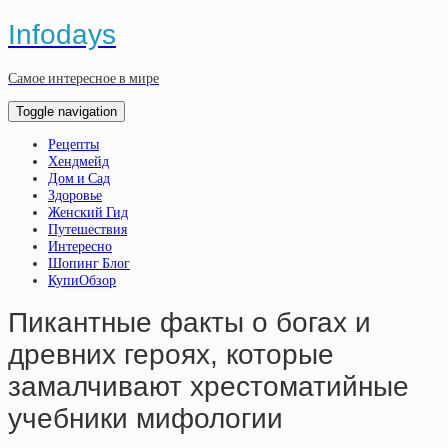
Infodays
Самое интересное в мире
Toggle navigation
Рецепты
Хендмейд
Дом и Сад
Здоровье
Женский Гид
Путешествия
Интересно
Шопинг Блог
КупиОбзор
Пикантные факты о богах и
древних героях, которые
замалчивают хрестоматийные
учебники мифологии