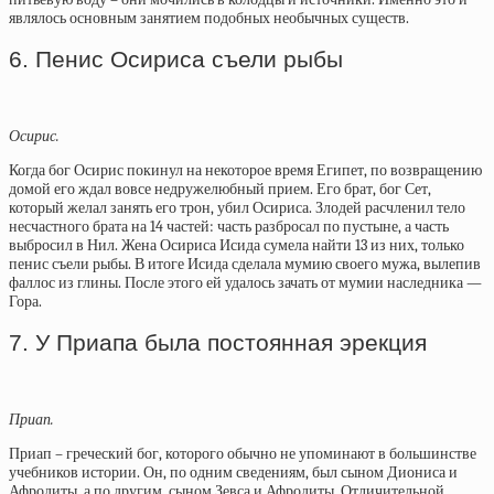
являлось основным занятием подобных необычных существ.
6. Пенис Осириса съели рыбы
Осирис.
Когда бог Осирис покинул на некоторое время Египет, по возвращению
домой его ждал вовсе недружелюбный прием. Его брат, бог Сет,
который желал занять его трон, убил Осириса. Злодей расчленил тело
несчастного брата на 14 частей: часть разбросал по пустыне, а часть
выбросил в Нил. Жена Осириса Исида сумела найти 13 из них, только
пенис съели рыбы. В итоге Исида сделала мумию своего мужа, вылепив
фаллос из глины. После этого ей удалось зачать от мумии наследника —
Гора.
7. У Приапа была постоянная эрекция
Приап.
Приап – греческий бог, которого обычно не упоминают в большинстве
учебников истории. Он, по одним сведениям, был сыном Диониса и
Афродиты, а по другим, сыном Зевса и Афродиты. Отличительной