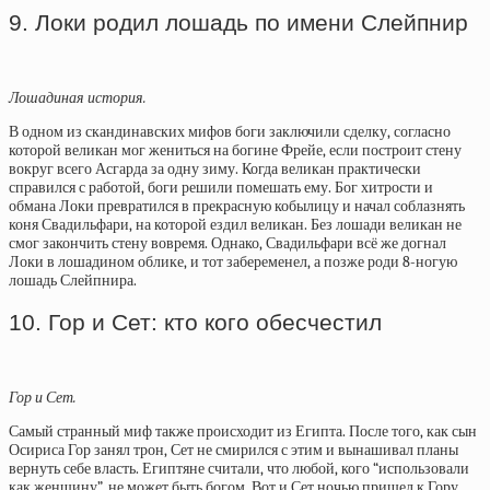
9. Локи родил лошадь по имени Слейпнир
Лошадиная история.
В одном из скандинавских мифов боги заключили сделку, согласно
которой великан мог жениться на богине Фрейе, если построит стену
вокруг всего Асгарда за одну зиму. Когда великан практически
справился с работой, боги решили помешать ему. Бог хитрости и
обмана Локи превратился в прекрасную кобылицу и начал соблазнять
коня Свадильфари, на которой ездил великан. Без лошади великан не
смог закончить стену вовремя. Однако, Свадильфари всё же догнал
Локи в лошадином облике, и тот забеременел, а позже роди 8-ногую
лошадь Слейпнира.
10. Гор и Сет: кто кого обесчестил
Гор и Сет.
Самый странный миф также происходит из Египта. После того, как сын
Осириса Гор занял трон, Сет не смирился с этим и вынашивал планы
вернуть себе власть. Египтяне считали, что любой, кого “использовали
как женщину”, не может быть богом. Вот и Сет ночью пришел к Гору,