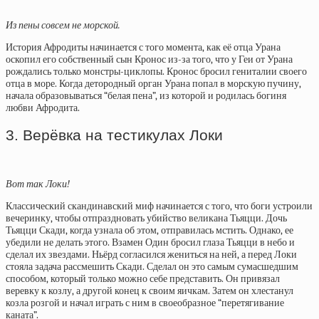
Из пены совсем не морской.
История Афродиты начинается с того момента, как её отца Урана
оскопил его собственный сын Кронос из-за того, что у Геи от Урана
рождались только монстры-циклопы. Кронос бросил гениталии своего
отца в море. Когда детородный орган Урана попал в морскую пучину,
начала образовываться “белая пена”, из которой и родилась богиня
любви Афродита.
3. Верёвка на тестикулах Локи
Вот так Локи!
Классический скандинавский миф начинается с того, что боги устроили
вечеринку, чтобы отпраздновать убийство великана Тьяцци. Дочь
Тьяцци Скади, когда узнала об этом, отправилась мстить. Однако, ее
убедили не делать этого. Взамен Один бросил глаза Тьяцци в небо и
сделал их звездами. Ньёрд согласился жениться на ней, а перед Локи
стояла задача рассмешить Скади. Сделал он это самым сумасшедшим
способом, который только можно себе представить. Он привязал
веревку к козлу, а другой конец к своим яичкам. Затем он хлестанул
козла розгой и начал играть с ним в своеобразное “перетягивание
каната”.