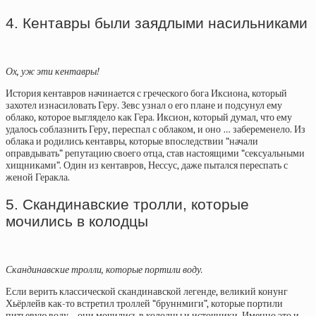
4. Кентавры были заядлыми насильниками
Ох, уж эти кентавры!
История кентавров начинается с греческого бога Иксиона, который
захотел изнасиловать Геру. Зевс узнал о его плане и подсунул ему
облако, которое выглядело как Гера. Иксион, который думал, что ему
удалось соблазнить Геру, переспал с облаком, и оно … забеременело. Из
облака и родились кентавры, которые впоследствии “начали
оправдывать” репутацию своего отца, став настоящими “сексуальными
хищниками”. Один из кентавров, Нессус, даже пытался переспать с
женой Геракла.
5. Скандинавские тролли, которые
мочились в колодцы
Скандинавские тролли, которые портили воду.
Если верить классической скандинавской легенде, великий конунг
Хьёрлейв как-то встретил троллей “бруннмиги”, которые портили
питьевую воду – они мочились в колодцы и источники. Именно это и