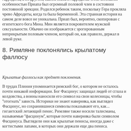
особенностью Приапа был огромный половой член в состоянии
постоянной эрекции. Родился ребенок таким, поскольку Гера прокляла
чрево Афродиты, когда та была беременной. Эта странная история на
самом деле вовсе не уникальна. Приап был, вероятно, скопирован с
египетского бога Мина. Мин является покровителем мужской
сексуальности. Обычно он изображается с эрогированным
неприкрытым половым членом, который он, как правило, держал в
левой руке.
8. Римляне поклонялись крылатому
фаллосу
Крылатые фаллосы как предмет поклонения.
В трудах Плиния упоминается римский бог, о котором не осталось
почти никакой информации. Бог Фасцинус защищал людей от сглаза и
колдовства, а воины наносили его символ на свои колесницы, чтобы
“отогнать” зависть. Историки не знают наверняка, как выглядел
Фасцинус, но сохранившиеся символы показывают его, как…
гигантский летающий пенис. Римляне также носили талисманы,
называемые “фасцинум”, которые почти наверняка были символом
Фасцинуса. Выглядели они как крылатые пенисы, иногда даже с
когтистыми лапами, в которых они держали еще два пениса.