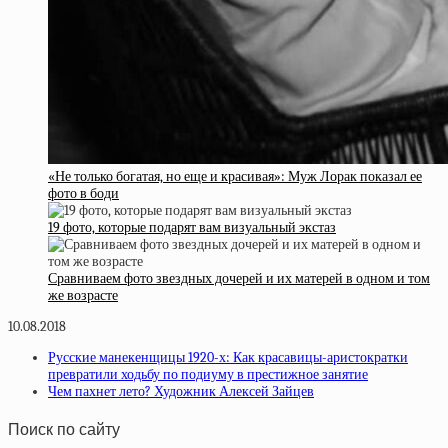
«Не только богатая, но еще и красивая»: Муж Лорак показал ее
фото в боди
19 фото, которые подарят вам визуальный экстаз
Сравниваем фото звездных дочерей и их матерей в одном и том
же возрасте
10.08.2018
Русские манекенщицы 1920-х: Как красавицы-аристократки
превратили ходьбу по подиуму в престижное занятие
Чем пахнет лето? Художник Алексей Зайцев
Поиск по сайту