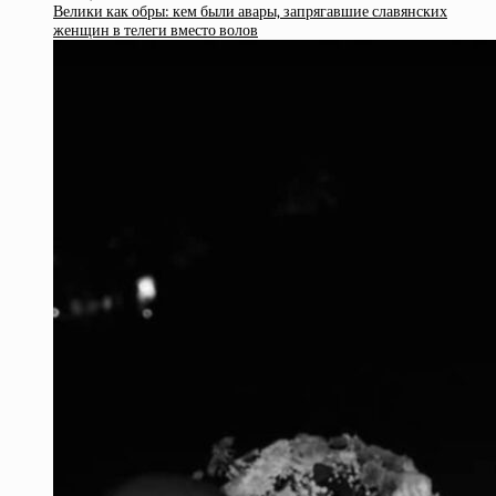
Велики как обры: кем были авары, запрягавшие славянских
женщин в телеги вместо волов