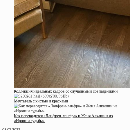
Коллекция идеальных кадров со случайными совпадениями
Мечтатель с кистью и красками
Как переводится «Ланфрен-ланфра» и Женя Алкашин из
«Иронии судьбы»
08.07.2022