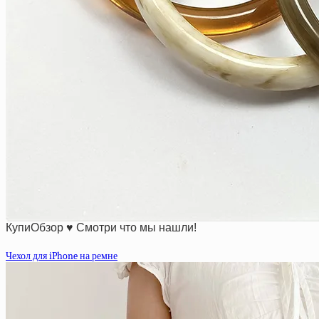
КупиОбзор ♥ Смотри что мы нашли!
Чехол для iPhone на ремне