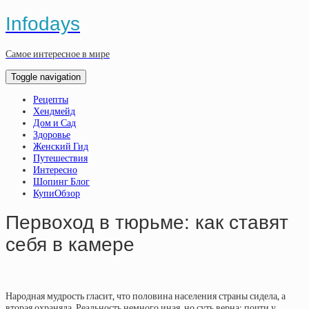
Infodays
Самое интересное в мире
Toggle navigation
Рецепты
Хендмейд
Дом и Сад
Здоровье
Женский Гид
Путешествия
Интересно
Шопинг Блог
КупиОбзор
Первоход в тюрьме: как ставят
себя в камере
Народная мудрость гласит, что половина населения страны сидела, а
вторая охраняла. Реальность немного иная, но суть верна: почти у