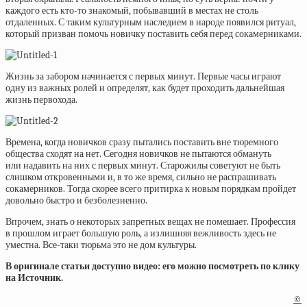
каждого есть кто-то знакомый, побывавший в местах не столь
отдаленных. С таким культурным наследием в народе появился ритуал,
который призван помочь новичку поставить себя перед сокамерниками.
Жизнь за забором начинается с первых минут. Первые часы играют
одну из важных ролей и определят, как будет проходить дальнейшая
жизнь первохода.
Времена, когда новичков сразу пытались поставить вне тюремного
общества сходят на нет. Сегодня новичков не пытаются обмануть
или надавить на них с первых минут. Старожилы советуют не быть
слишком откровенными и, в то же время, сильно не распрашивать
сокамерников. Тогда скорее всего притирка к новым порядкам пройдет
довольно быстро и безболезненно.
Впрочем, знать о некоторых запретных вещах не помешает. Профессия
в прошлом играет большую роль, а излишняя вежливость здесь не
уместна. Все-таки тюрьма это не дом культуры.
В оригинале статьи доступно видео: его можно посмотреть по клику
на Источник.
©