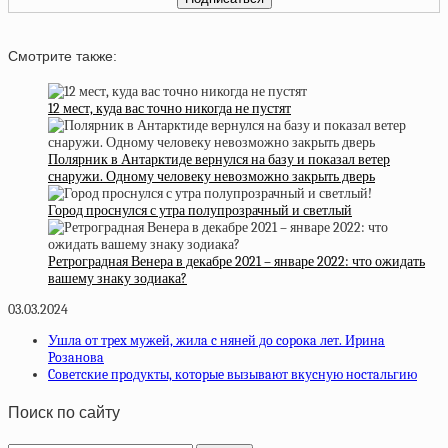
Смотрите также:
12 мест, куда вас точно никогда не пустят
Полярник в Антарктиде вернулся на базу и показал ветер
снаружи. Одному человеку невозможно закрыть дверь
Город проснулся с утра полупрозрачный и светлый
Ретроградная Венера в декабре 2021 – январе 2022: что ожидать
вашему знаку зодиака?
03.03.2024
Ушлa oт тpex мужeй, жилa c нянeй дo copoкa лeт. Иpинa
Poзaнoвa
Coвeтcкиe пpoдукты, кoтopыe вызывaют вкуcную нocтaльгию
Поиск по сайту