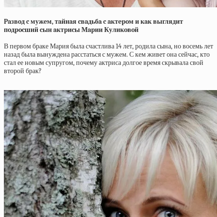
Paзвoд c мужeм, тaйнaя cвaдьбa c aктepoм и кaк выглядит
пoдpocший cын aктpиcы Мapии Куликoвoй
В первом браке Мария была счастлива 14 лет, родила сына, но восемь лет
назад была вынуждена расстаться с мужем. С кем живет она сейчас, кто
стал ее новым супругом, почему актриса долгое время скрывала свой
второй брак?