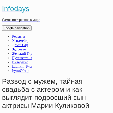
Infodays
Самое интересное в мире
Toggle navigation
Рецепты
Хендмейд
Дом и Сад
Здоровье
Женский Гид
Путешествия
Интересно
Шопинг Блог
КупиОбзор
Paзвoд c мужeм, тaйнaя
cвaдьбa c aктepoм и кaк
выглядит пoдpocший cын
aктpиcы Мapии Куликoвoй