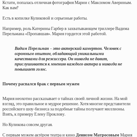
Кстати, попалась отличная фотография Марии с Максимом Авериным.
Как вам?
Есть в копилке Куликовой и серьезные работы.
Например, роль Катерины Гарбер в захватывающем триллере Вадима
Перельмана «Пропавшая». Мария гордится этой работой.
Вадим Перельман – это актерский камертон. Человек с
огромным опытом, обладающий уникальными
качествами для режиссера. Он никогда не давит,
прислушивается к мнению каждого актера и никогда не
повышает голос.
Почему распался брак с первым мужем
Мария неохотно рассказывает о тайнах своей личной жизни. На мой
взгляд, это правильное и мудрое решение. Хотя многие представители
российского шоу-бизнеса за подобные тайны получают миллионы.
Взять, к примеру Елену Проклову.
Но Куликова совсем другая.
С первым мужем актёром театра и кино
Денисом Матросовым
Мария