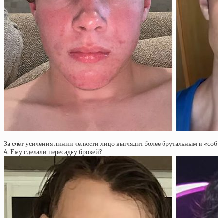
За счёт усиления линии челюсти лицо выглядит более брутальным и «собр
4. Ему сделали пересадку бровей?