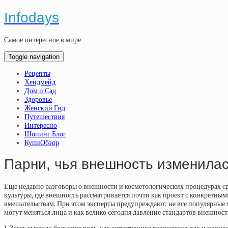
Infodays
Самое интересное в мире
Toggle navigation
Рецепты
Хендмейд
Дом и Сад
Здоровье
Женский Гид
Путешествия
Интересно
Шопинг Блог
КупиОбзор
Парни, чья внешность изменилас
Еще недавно разговоры о внешности и косметологических процедурах сре
культуры, где внешность рассматривается почти как проект с конкретны
вмешательствам. При этом эксперты предупреждают: не все популярные м
могут меняться лица и как велико сегодня давление стандартов внешност