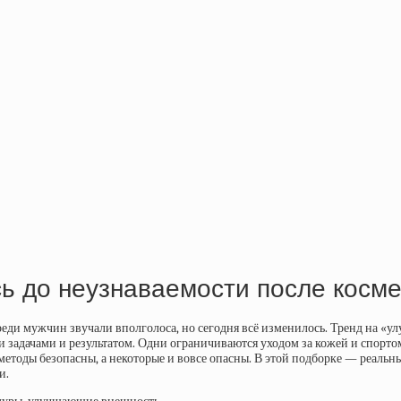
ь до неузнаваемости после косме
ди мужчин звучали вполголоса, но сегодня всё изменилось. Тренд на «улу
ми задачами и результатом. Одни ограничиваются уходом за кожей и спорто
етоды безопасны, а некоторые и вовсе опасны. В этой подборке — реальн
и.