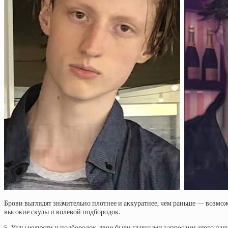
Брови выглядят значительно плотнее и аккуратнее, чем раньше — возможн
высокие скулы и волевой подбородок.
5. Углы челюсти и подбородок, явно были главными запросами этого пар