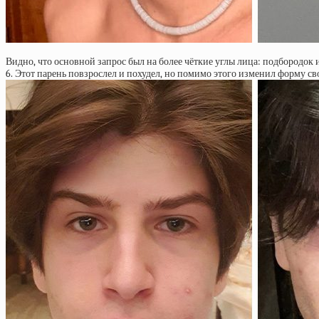
Видно, что основной запрос был на более чёткие углы лица: подбородок 
6. Этот парень повзрослел и похудел, но помимо этого изменил форму с