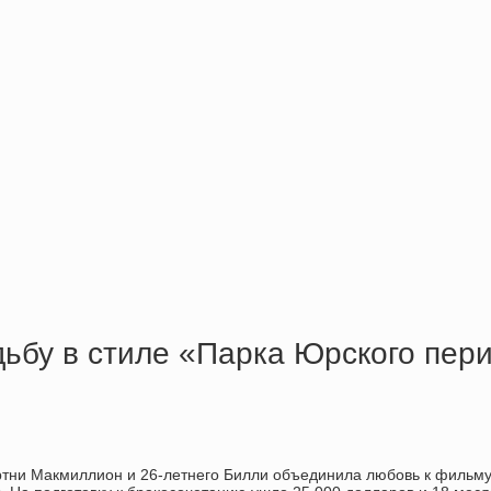
ьбу в стиле «Парка Юрского пери
ртни Макмиллион и 26-летнего Билли объединила любовь к фильму 