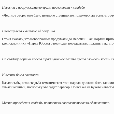
Невеста с подружками во время подготовки к свадьбе.
«Честно говоря, мне было немного страшно, не покажется ли всем, что это
Невесту вела к алтарю её бабушка.
Стоит сказать, что новобрачные продумали до мелочей. Так, Кортни приб
где поклонники «Парка Юрского периода» переделывают джипы так, чтобы
На свадьбу Кортни надела традиционное платье цвета слоновой кости с
И жених был в восторге.
Казалось бы, если свадьба тематическая, то и наряды должны быть таким
тематическими, поскольку это будет перебор. Но всё же на букете невест
Место проведения свадьбы полностью соответствовало её тематике.