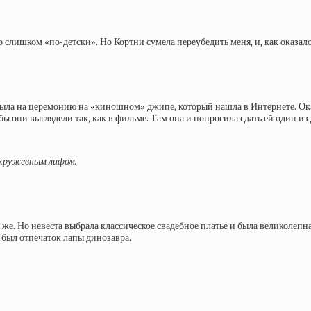
 слишком «по-детски». Но Кортни сумела переубедить меня, и, как оказалос
ыла на церемонию на «киношном» джипе, который нашла в Интернете. Оказа
 они выглядели так, как в фильме. Там она и попросила сдать ей один из
 кружевным лифом.
и же. Но невеста выбрала классическое свадебное платье и была великолеп
ы был отпечаток лапы динозавра.