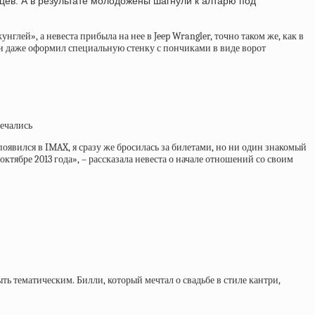
яцев. А в результате молодожёны шагнули к алтарю под
лей», а невеста прибыла на нее в Jeep Wrangler, точно таком же, как в
и даже оформил специальную стенку с пончиками в виде ворот
речались
появился в IMAX, я сразу же бросилась за билетами, но ни один знакомый
ктябре 2013 года», – рассказала невеста о начале отношений со своим
ть тематическим. Билли, который мечтал о свадьбе в стиле кантри,