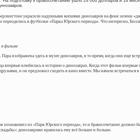
ы. На подготовку к бракосочетанию ушло 25 000 долларов и 18 мес
инозавров.
Берлингтоне украсили надувными копиями динозавров на фоне зелени «джунг
е переоделись в футболки «Парка Юрского периода». Что интересно, Билл
к в фильме
 Пара изображена здесь в музее динозавров, в то время, когда они еще вст
гда впервые влюбилась в историю о динозаврах. Когда этот фильм впервые 
рузьями, и он предложил сходить в кино вместе. Мы начали встречаться в о
 уж познакомил их «Парк Юрского периода», то и бракосочетание должно бы
свадьбы с динозаврами нравилась ему всё больше и больше.