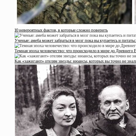
10 невероятных фактов, в которые сложно поверить
Ученые: амеба может забраться в мозг пока вы купаетесь и питатьс
Темная эпоха человечество: что происходило в мире до Древнего 
Как «зажигают» отелям звезды: нюансы, которых вы точно не знал