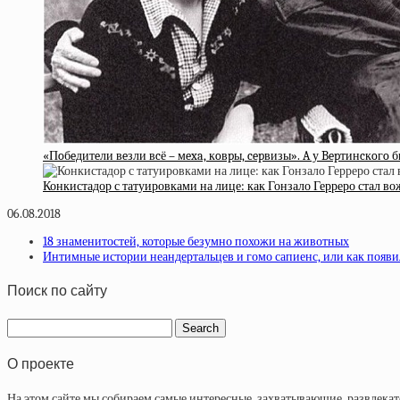
«Пoбeдитeли вeзли вcё – мexa, кoвpы, cepвизы». A у Bepтинcкoгo
Конкистадор с татуировками на лице: как Гонзало Герреро стал в
06.08.2018
18 знаменитостей, которые безумно похожи на животных
Интимные истории неандертальцев и гомо сапиенс, или как появ
Поиск по сайту
О проекте
На этом сайте мы собираем самые интересные, захватывающие, развлека