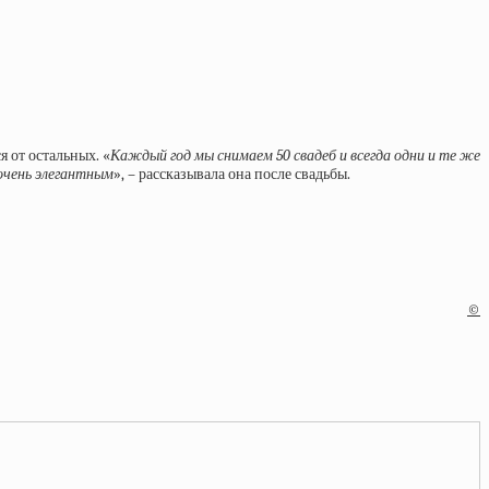
я от остальных. «
Каждый год мы снимаем 50 свадеб и всегда одни и те же
очень элегантным
», – рассказывала она после свадьбы.
©