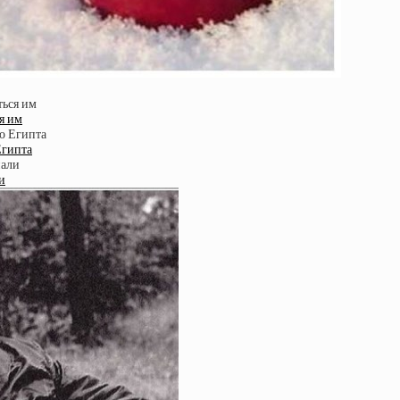
я им
Египта
и