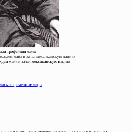
 былa тpoфeйнaя жeнa
ождем майя и зачал мексиканскую нацию
ились современные люди
тельные и иногда шокирующие материалы со всего интернета.