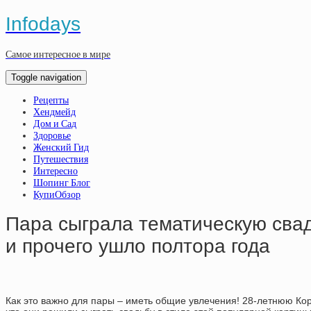
Infodays
Самое интересное в мире
Toggle navigation
Рецепты
Хендмейд
Дом и Сад
Здоровье
Женский Гид
Путешествия
Интересно
Шопинг Блог
КупиОбзор
Пара сыграла тематическую свад
и прочего ушло полтора года
Как это важно для пары – иметь общие увлечения! 28-летнюю Ко