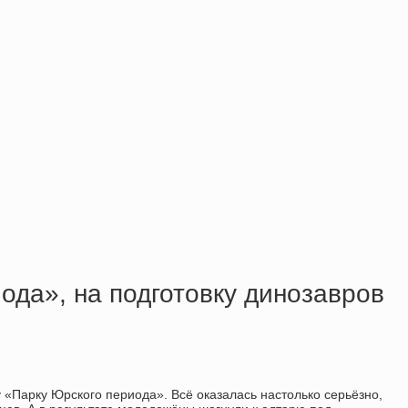
ода», на подготовку динозавров
«Парку Юрского периода». Всё оказалась настолько серьёзно,