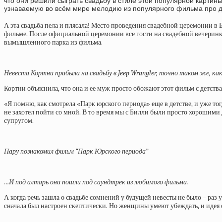
что они решили сыграть свадьбу в стиле этой популярной картин
узнаваемую во всём мире мелодию из популярного фильма про д
А эта свадьба пела и плясала! Место проведения свадебной церемонии в 
фильме. После официальной церемонии все гости на свадебной вечеринк
вымышленного парка из фильма.
Невеста Кортни прибыла на свадьбу в Jeep Wrangler, точно таком же, ка
Кортни объяснила, что она и ее муж просто обожают этот фильм с детства.
«Я помню, как смотрела «Парк юрского периода» еще в детстве, и уже то
не захотел пойти со мной. В то время мы с Билли были просто хорошими д
супругом.
Пару познакомил фильм “Парк Юрского периода”
…И под алтарь они пошли под саундтрек из любимого фильма.
А когда речь зашла о свадьбе сомнений у будущей невесты не было – раз
сначала был настроен скептически. Но женщины умеют убеждать, и идея 