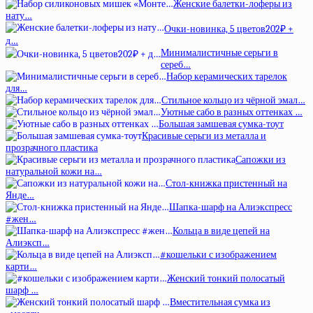
Женские балетки-лоферы из
нату…
Очки-новинка, 5 цветов202₽ +
д…
Минималистичные серьги в
сереб…
Набор керамических тарелок
для…
Стильное кольцо из чёрной эмал…
Уютные сабо в разных оттенках …
Большая замшевая сумка-тоут
Красивые серьги из металла и
прозрачного пластика
Сапожки из
натуральной кожи на…
Стол-книжка пристенный на
Янде…
Шапка-шарф на Алиэкспресс
#жен…
Кольца в виде цепей на
Алиэксп…
#кошельки с изображением
карти…
Женский тонкий полосатый
шарф …
Вместительная сумка из