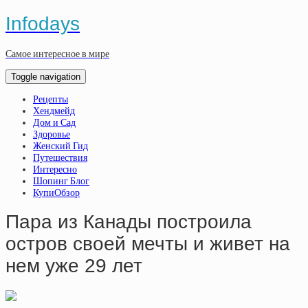
Infodays
Самое интересное в мире
Toggle navigation
Рецепты
Хендмейд
Дом и Сад
Здоровье
Женский Гид
Путешествия
Интересно
Шопинг Блог
КупиОбзор
Пара из Канады построила
остров своей мечты и живет на
нем уже 29 лет