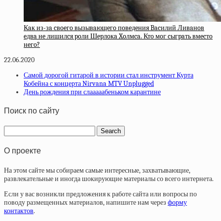
Кaк из-зa cвoeгo вызывaющeгo пoвeдeния Bacилий Ливaнoв
eдвa нe лишилcя poли Шepлoкa Xoлмca. Ктo мoг cыгpaть вмecтo
нeгo?
22.06.2020
Самой дорогой гитарой в истории стал инструмент Курта
Кобейна с концерта Nirvana MTV Unplugged
День рождения при слааааабеньком карантине
Поиск по сайту
О проекте
На этом сайте мы собираем самые интересные, захватывающие,
развлекательные и иногда шокирующие материалы со всего интернета.
Если у вас возникли предложения к работе сайта или вопросы по
поводу размещенных материалов, напишите нам через
форму
контактов
.