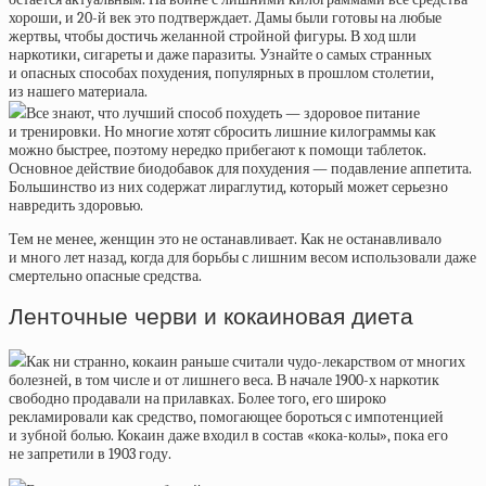
хороши, и 20-й век это подтверждает. Дамы были готовы на любые
жертвы, чтобы достичь желанной стройной фигуры. В ход шли
наркотики, сигареты и даже паразиты. Узнайте о самых странных
и опасных способах похудения, популярных в прошлом столетии,
из нашего материала.
Все знают, что лучший способ похудеть — здоровое питание
и тренировки. Но многие хотят сбросить лишние килограммы как
можно быстрее, поэтому нередко прибегают к помощи таблеток.
Основное действие биодобавок для похудения — подавление аппетита.
Большинство из них содержат лираглутид, который может серьезно
навредить здоровью.
Тем не менее, женщин это не останавливает. Как не останавливало
и много лет назад, когда для борьбы с лишним весом использовали даже
смертельно опасные средства.
Ленточные черви и кокаиновая диета
Как ни странно, кокаин раньше считали чудо-лекарством от многих
болезней, в том числе и от лишнего веса. В начале 1900-х наркотик
свободно продавали на прилавках. Более того, его широко
рекламировали как средство, помогающее бороться с импотенцией
и зубной болью. Кокаин даже входил в состав «кока-колы», пока его
не запретили в 1903 году.