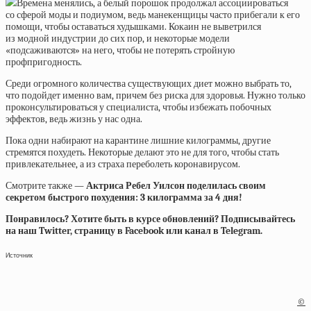
Времена менялись, а белый порошок продолжал ассоциироваться
со сферой моды и подиумом, ведь манекенщицы часто прибегали к его
помощи, чтобы оставаться худышками. Кокаин не выветрился
из модной индустрии до сих пор, и некоторые модели
«подсаживаются» на него, чтобы не потерять стройную
профпригодность.
Среди огромного количества существующих диет можно выбрать то,
что подойдет именно вам, причем без риска для здоровья. Нужно только
проконсультироваться у специалиста, чтобы избежать побочных
эффектов, ведь жизнь у нас одна.
Пока одни набирают на карантине лишние килограммы, другие
стремятся похудеть. Некоторые делают это не для того, чтобы стать
привлекательнее, а из страха переболеть коронавирусом.
Смотрите также —
Актриса Ребел Уилсон поделилась своим
секретом быстрого похудения: 3 килограмма за 4 дня!
Понравилось? Хотите быть в курсе обновлений? Подписывайтесь
на наш Twitter, страницу в Facebook или канал в Telegram.
Источник
©