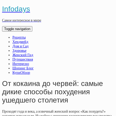
Infodays
Самое интересное в мире
Toggle navigation
Рецепты
Хендмейд
Дом и Сад
Здоровье
Женский Гид
Путешествия
Интересно
Шопинг Блог
КупиОбзор
От кокаина до червей: самые
дикие способы похудения
ушедшего столетия
Проходят года и века, а извечный женский вопрос «Как похудеть?»
остается актуальным. На войне с лишними килограммами все средства