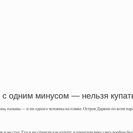
 с одним минусом — нельзя купат
лны, пальмы — и ни одного человека на пляже. Остров Дарвин по всем п
 и не стал. Его и не строили как курорт, в прошлом веке здесь вообще был