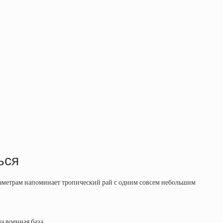
ься
араметрам напоминает тропический рай с одним совсем небольшим
а военная база.