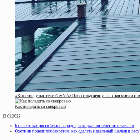
«Хьюстон, у нас секс-бомба!»: Пересильд вернулась с космоса и п
Как поладить со свекровью
12.01.2022
5 известных российских городов, которые постепенно исчезают
Охотник поделился секретом, как сделать идеальный шалаш в лесу