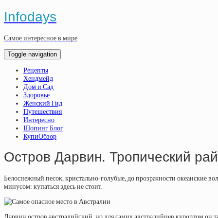
Infodays
Самое интересное в мире
Toggle navigation
Рецепты
Хендмейд
Дом и Сад
Здоровье
Женский Гид
Путешествия
Интересно
Шопинг Блог
КупиОбзор
Остров Дарвин. Тропический рай
Белоснежный песок, кристально-голубые, до прозрачности океанские во
минусом: купаться здесь не стоит.
Дарвин остров австралийский, но для самих австралийцев курортом он так