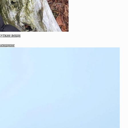
 жуткие вещи
 женщине