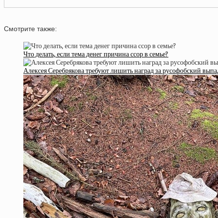
Смотрите также:
Что делать, если тема денег причина ссор в семье?
Алексея Серебрякова требуют лишить наград за русофобский выпа