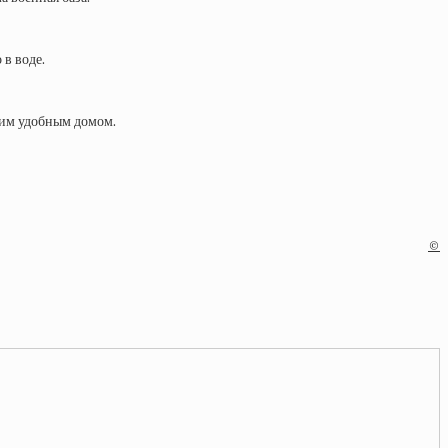
 в воде.
и им удобным домом.
©