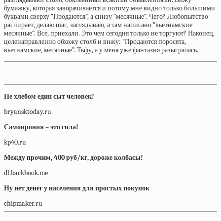
бумажку, которая заворачивается и потому мне видно только большими
буквами сверху “Продаются”, а снизу “месячные”. Чего? Любопытство
распирает, делаю шаг, заглядываю, а там написано “вьетнамские
месячные”. Все, приехали. Это чем сегодня только не торгуют? Наконец,
целенаправленно обхожу столб и вижу: “Продаются поросята,
вьетнамские, месячные”. Тьфу, а у меня уже фантазия разыгралась.
Не хлебом един сыт человек!
bryansktoday.ru
Самоирония – это сила!
kp40.ru
Между прочим, 400 руб/кг, дороже колбасы!
dl.backbook.me
Ну нет денег у населения для простых покупок
chipmaker.ru