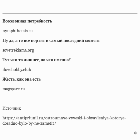
Всесезонная потребность
nymphthemis.ru
Ну да, а то все портят в самый последний момент
sovetreklama.org
Тут что-то лишнее, но что именно?
ilovehobby.club
Жесть, как она есть
magspace.ru
Источник
https://antipriunil.ru/ostroumnye-vyveski-i-obyavleniya-kotorye-
dosadno-bylo-by-ne-zametit/
©