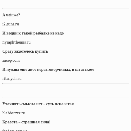
А чей же?
i2.guns.ru
И водки к такой рыбалке не надо
nymphthemis.ru
Сразу захотелось купить
zacep.com
И нужны еще двое неразговорчивых, в штатском
ribalych.ru
Уточнять смысла нет – суть ясна и так
blabberzzz.ru
Красота – страшная сила!