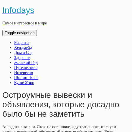
Infodays
Самое интересное в мире
Toggle navigation
Рецепты
Хендмейд
Дом и Сад
Здоровье
Женский Гид
Путешествия
Интересно
Шопинг Блог
КупиОбзор
Остроумные вывески и
объявления, которые досадно
было бы не заметить
Анекдот из жизни. Стою на остановке, жду транспорта, от скуки
разглядывают столб, обклеенный всякими объявлениями. Вижу