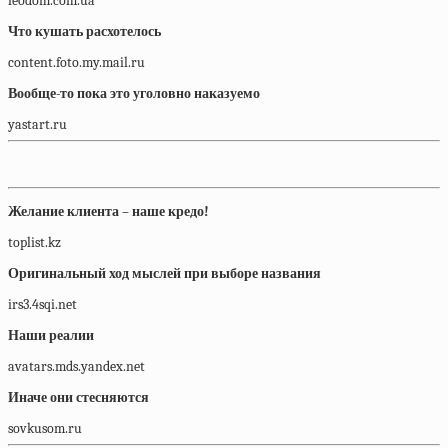
feodom.com.ua
Что кушать расхотелось
content.foto.my.mail.ru
Вообще-то пока это уголовно наказуемо
yastart.ru
Желание клиента – наше кредо!
toplist.kz
Оригинальный ход мыслей при выборе названия
irs3.4sqi.net
Наши реалии
avatars.mds.yandex.net
Иначе они стесняются
sovkusom.ru