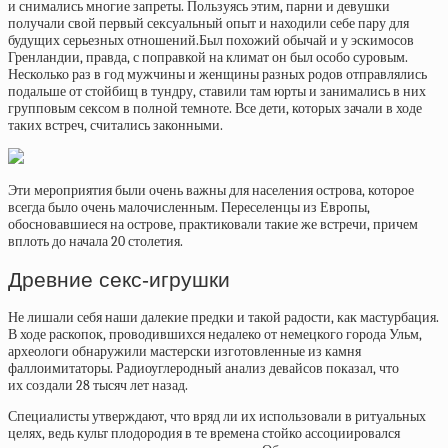
и снимались многие запреты. Пользуясь этим, парни и девушки
получали свой первый сексуальный опыт и находили себе пару для
будущих серьезных отношений.Был похожий обычай и у эскимосов
Гренландии, правда, с поправкой на климат он был особо суровым.
Несколько раз в год мужчины и женщины разных родов отправлялись
подальше от стойбищ в тундру, ставили там юрты и занимались в них
групповым сексом в полной темноте. Все дети, которых зачали в ходе
таких встреч, считались законными.
Эти мероприятия были очень важны для населения острова, которое
всегда было очень малочисленным. Переселенцы из Европы,
обосновавшиеся на острове, практиковали такие же встречи, причем
вплоть до начала 20 столетия.
Древние секс-игрушки
Не лишали себя наши далекие предки и такой радости, как мастурбация.
В ходе раскопок, проводившихся недалеко от немецкого города Ульм,
археологи обнаружили мастерски изготовленные из камня
фаллоимитаторы. Радиоуглеродный анализ девайсов показал, что
их создали 28 тысяч лет назад.
Специалисты утверждают, что вряд ли их использовали в ритуальных
целях, ведь культ плодородия в те времена стойко ассоциировался