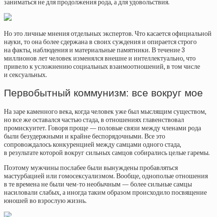
заниматься не для продолжения рода, а для удовольствия.
Но это личные мнения отдельных экспертов. Что касается официальной
науки, то она более сдержана в своих суждения и опирается строго
на факты, наблюдения и материальные памятники. В течение 3
миллионов лет человек изменялся внешне и интеллектуально, что
привело к усложнению социальных взаимоотношений, в том числе
и сексуальных.
Первобытный коммунизм: все вокруг мое
На заре каменного века, когда человек уже был мыслящим существом,
но все же оставался частью стада, в отношениях главенствовал
промискуитет. Говоря проще — половые связи между членами рода
были безудержными и крайне беспорядочными. Все это
сопровождалось конкуренцией между самцами одного стада,
в результате которой вокруг сильных самцов собирались целые гаремы.
Поэтому мужчины послабее были вынуждены пробавляться
мастурбацией или гомосексуализмом. Вообще, однополые отношения
в те времена не были чем-то необычным — более сильные самцы
насиловали слабых, а иногда таким образом происходило посвящение
юношей во взрослую жизнь.