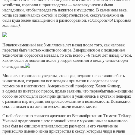
хозяйства, торговли и производства — человеку нужны были
наследники, чтобы передавать нажитое имущество. В каменном веке,
когда все занимались охотой и собирательством, сексуальная жизнь
была куда более насыщенной и разнообразной.
(Осторожно! Взрослый
контент).
Начался каменный век 3 миллиона лет назад после того, как человек
перестал быть частью животного мира. Завершился он с появлением
технологий обработки металла, то есть всего 5−6 тысяч лет назад. О том,
каким были отношения полов у людей каменного века, ученые спорят
очень давно.
Многие антропологи уверены, что люди, недавно переставшие быть
животными, сохранили все повадки приматов и следовали зову
гормонов и инстинктов. Американский профессор Хелен Фишер,
в одном из интервью прессе, прямо заявила, что первобытные женщины
особо не отягощали себя принципами и уединялись в кустах и пещерах
с разными партнерами, когда было желание и возможность. Возможно,
секс занимал в их жизни весьма значительное место.
С ней абсолютно согласен археолог из Великобритании Тимоти Тейлор.
Ученый предположил, что половой член у мужчин начала каменного
века был не слишком впечатляющих размеров, а его увеличение
произошло именно из-за пристрастия к сексу, которым люди начали