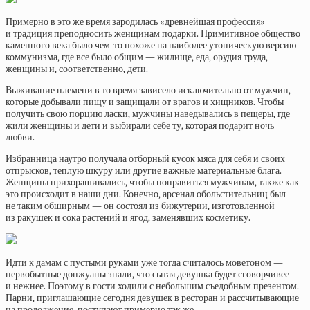
Примерно в это же время зародилась «древнейшая профессия»
и традиция преподносить женщинам подарки. Примитивное общество
каменного века было чем-то похоже на наиболее утопическую версию
коммунизма, где все было общим — жилище, еда, орудия труда,
женщины и, соответственно, дети.
Выживание племени в то время зависело исключительно от мужчин,
которые добывали пищу и защищали от врагов и хищников. Чтобы
получить свою порцию ласки, мужчины наведывались в пещеры, где
жили женщины и дети и выбирали себе ту, которая подарит ночь
любви.
Избранница наутро получала отборный кусок мяса для себя и своих
отпрысков, теплую шкуру или другие важные материальные блага.
Женщины прихорашивались, чтобы понравиться мужчинам, также как
это происходит в наши дни. Конечно, арсенал обольстительниц был
не таким обширным — он состоял из бижутерии, изготовленной
из ракушек и сока растений и ягод, заменявших косметику.
Идти к дамам с пустыми руками уже тогда считалось моветоном —
первобытные донжуаны знали, что сытая девушка будет сговорчивее
и нежнее. Поэтому в гости ходили с небольшим съедобным презентом.
Парни, приглашающие сегодня девушек в ресторан и рассчитывающие
на продолжение, поступают примерно так же.