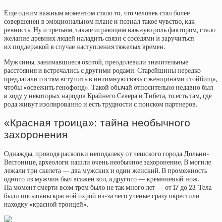
Еще одним важным моментом стало то, что человек стал более
совершенен в эмоциональном плане и познал такое чувство, как
ревность. Ну и третьим, также играющим важную роль фактором, стало
желание древних людей наладить связи с соседями и заручиться
их поддержкой в случае наступления тяжелых времен.
Мужчины, занимавшиеся охотой, преодолевали значительные
расстояния и встречались с другими родами. Старейшины нередко
предлагали гостям вступить в интимную связь с женщинами стойбища,
чтобы «освежить генофонд». Такой обычай относительно недавно был
в ходу у некоторых народов Крайнего Севера и Тибета, то есть там, где
рода живут изолированно и есть трудности с поиском партнеров.
«Красная троица»: тайна необычного
захоронения
Однажды, проводя раскопки неподалеку от чешского города Дольни-
Вестонице, археологи нашли очень необычное захоронение. В могиле
лежали три скелета — два мужских и один женский. В промежность
одного из мужчин был всажен кол, а другого — кремниевый нож.
На момент смерти всем трем было не так много лет — от 17 до 23. Тела
были посыпаны красной охрой из-за чего ученые сразу окрестили
находку «красной троицей».