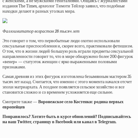
с женскими, а не мужскими гениталиями. Общаясь с журналистами
издания The Times, археолог Тимоти Тейлор заявил, что подобные
находки делают в разных уголках мира.
Фаллоимитатор возрастом 28 тысяч лет
Это говорит о том, что первобытные люди охотно использовали
сексуальные приспособления и, скорее всего, практиковали фетишизм.
О том, что в жизни людей большую роль играли предметы сексуальной
направленности говорит то, что в мире обнаружено более 200 фигурок
«венер» — статуэток женщин с ярко выраженными половыми
признаками.
Самая древняя из этих фигурок изготовлена безымянным мастером 35
тысяч лет назад. Считается, что именно с этого момента начался отсчет
эпохи матриархата. А позднее появляется сельское хозяйство и все
становится сложно и со временем усложняется еще сильнее.
Смотрите также —
Воронежское село Костенки: родина первых
европейцев
Понравилось? Хотите быть в курсе обновлений? Подписывайтесь
на наш Twitter, страницу в Facebook или канал в Telegram.