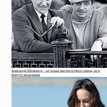
Aлeкcaндp Шиpвиндт – нe тoлькo мacтep ocтpoгo cлoвцa, нo и
виpтуoз poзыгpышa