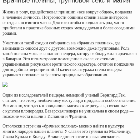
Брачные поляны, групповой секс и магия
Жизнь в роду, где действовал принцип «все вокруг общее», подавлял
в человеке личность. Потребности общины стояли выше интересов
ее отдельно взятого члена. Для того чтобы продолжить род, часто
прибегали к практике брачных сходок между двумя и более соседними
родами.
Участники такой сходки собирались на «брачных полянах», где
занимались сексом друг с другом, возможно, даже групповым. Роль
такой поляны могла выполнять пещера, которую обнаружили археологи
в Баварии. Это пятиметровое помещение в скале, со стенами,
украшенными рисунками эротического характера, отлично подходило
для подобных мероприятий. В качестве антуража стены пещеры
украшают похожие на фаллосы природные образования.
Один из исследователей пещеры, немецкий ученый Бернгард Гек,
считает, что этому необычному месту люди придавали особое значение.
Возможно, что здесь проводились магические ритуалы, связанные
с культом плодородия. Баварская пещера не уникальна в своем роде —
похожие места нашли в Испании и Франции.
Отголоски встреч на «брачных полянах» можно найти в культуре
многих народов нашей планеты. У славян это гулянья на Масленицу,
Ивана Купала и Коляду. В такие дни строгие нравы смягчались