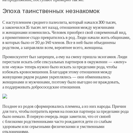
Эпоха таинственных незнакомок
С наступлением среднего палеолита, который начался 300 тысяч,
а закончился 35 тысяч лет назад, отношения между мужчинами
и женщинами изменились. Человек приобрел свой современный вид,
а примитивное стадо превратилось в род. Люди начали жить общинами,
в которых было от 20 до 140 членов. Все в ней были объединены
родством, а заправляли всем, вероятнее всего, женщины.
Промискуитет был запрещен, а ему на смену пришла экзогамия. Люди
перестали искать себе сексуальных партнеров в окружении — «жену»
или «мужа» теперь нужно было искать за пределами рода, чтобы
избежать кровосмешения. Благодаря этому отношения между
живущими рядом родами укреплялись — они обменивались
женщинами и мужчинами, поэтому было выгодно не враждовать,
а поддерживать добрососедские отношения.
Позднее из родов сформировались племена, а из них народы. Причин
для того, чтобы потратить время на поиски партнера за пределами рода
было немало. В первую очередь люди заметили, что от связей
с близкими родственниками часто рождаются дети со слабым
здоровьем или серьезными физическими и умственными
отклонениями.