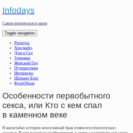
Infodays
Самое интересное в мире
Toggle navigation
Рецепты
Хендмейд
Дом и Сад
Здоровье
Женский Гид
Путешествия
Интересно
Шопинг Блог
КупиОбзор
Особенности первобытного
секса, или Кто с кем спал
в каменном веке
В масштабах истории моногамный брак появился относительно
недавно. В нем возникла необходимость в связи с развитием сельского