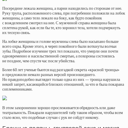
Посередине лежала женщина, а парни находились по сторонам от нее.
Руку трупа, расположенного слева, при погребении положили на лобок
женщины, а само тело лежало на боку, как будто покойник
с вожделением смотрел на нее. С мужчиной справа женщина была
сплетена рукой, как если бы те, кто хоронил тела, хотели подчеркнуть
их тесную связь.
На лобке женщины и голове мужчины слева было насыпано больше
всего охры. Кроме этого, в череп покойного были воткнуты волчьи
зубы. Подробное изучение трех тел показало, что умерли они почти
одновременно и насильственной смертью, а похороны состоялись
не позднее, чем спустя час после убийства.
Более 60 лет ученые бьются над разгадкой секрета «красной троицы»
и предложили немало разных версий произошедшего.
Но правдоподобно выглядит только одна из них — троица нарушила
некий запрет, касающийся близких отношений, за что и была покарана
соплеменниками.
В этом захоронении хорошо прослеживается обрядность или даже
театральность. Покарали нарушителей табу таким образом, чтобы всем
стало ясно, что подобные случаи с рук не сойдут никому.