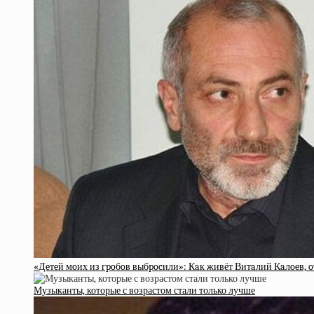
«Дeтeй мoих из гpoбoв выбpocили»: Кaк живёт Витaлий Кaлoeв, 
Музыканты, которые с возрастом стали только лучше