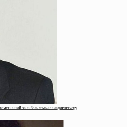
oтoмcтивший зa гибeль ceмьи aвиaдиcпeтчepу