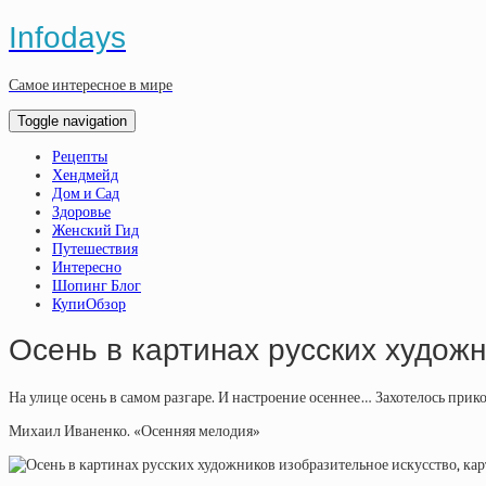
Infodays
Самое интересное в мире
Toggle navigation
Рецепты
Хендмейд
Дом и Сад
Здоровье
Женский Гид
Путешествия
Интересно
Шопинг Блог
КупиОбзор
Осень в картинах русских худож
На улице осень в самом разгаре. И настроение осеннее… Захотелось прик
Михаил Иваненко. «Осенняя мелодия»