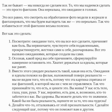
Так не бывает — мы никогда не сделаем все. То, что мы надеемся сделать
— это просто фантазия. Она нереальна, это ожидание в головах.
Это все равно, что смотреть на обработанное фото модели в журнале и
фантазировать, что мы будем выглядеть так же — это нереально. Так что
избавиться от этой фантазии весьма полезно.
Вот как это сделать:
Посмотрите: ожидание того, что вы все-все сделаете, причиняет
вам боль. Вы нервничаете, чувствуете себя подавленными,
прокрастинируете, жестоки сами к себе, разочарованы. Все это
вызвано ожиданиями, которые создали вы сами.
Осознав, какой вред вы себе причиняете, сформулируйте
намерение остановить это. Хватит держаться за идеалы, которые
вас ранят.
Вместо этого увидьте реальность такой, какая она есть. Ожидания
и идеалы похожи на фильм, наложенный поверх реальности —
мы не видим того, что есть, потому что эта картина спрятана от
нас фантазией, в которой мы ни с чем не справляемся. Так что
принимайте то, что есть, и цените это. Вы живы! У вас есть тело,
глаза, уши, руки. У вас, вероятно, есть дом, и, возможно, кто-то
заботится о вас. Вы здоровы. Вы можете делать что-то значимое.
Какой бы ни была реальность, оцените ее за то, что она чудесна!
Делайте что-то, отталкиваясь от этой признательности. Сделайте
следующий шаг, потому что он поможет вам и другим.