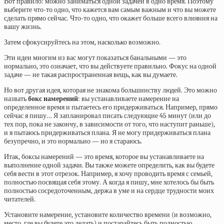
Вот правило: можно заниматься одной задачей в одно время. Поэтому
выберите что-то одно, что кажется вам самым важным и что вы можете
сделать прямо сейчас. Что-то одно, что окажет больше всего влияния на
вашу жизнь.
Затем сфокусируйтесь на этом, насколько возможно.
Эти идеи многим из вас могут показаться банальными — это
нормально, это означает, что вы действуете правильно. Фокус на одной
задаче — не такая распространенная вещь, как вы думаете.
Но вот другая идея, которая не знакома большинству людей. Это можно
назвать
бокс намерений
: вы устанавливаете намерение на
определенное время и пытаетесь его придерживаться. Например, прямо
сейчас я пишу… Я запланировал писать следующие 45 минут (или до
тех пор, пока не закончу, в зависимости от того, что наступит раньше),
и я пытаюсь придерживаться плана. Я не могу придерживаться плана
безупречно, и это нормально — но я стараюсь.
Итак, боксы намерений — это время, которое вы устанавливаете на
выполнение одной задачи. Вы также можете определить, как вы будете
себя вести в этот отрезок. Например, я хочу проводить время с семьей,
полностью посвящая себя этому. А когда я пишу, мне хотелось бы быть
полностью сосредоточенным, держа в уме и на сердце трудности моих
читателей.
Установите намерение, установите количество времени (и возможно,
место, где вы будете это делать) и постарайтесь быть полностью