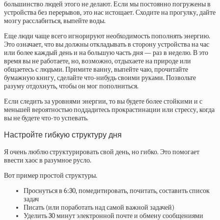
большинство людей этого не делают. Если мы постоянно погружены в
устройства без перерывов, это нас истощает. Сходите на прогулку, дайте
мозгу расслабиться, выпейте воды.
Еще люди чаще всего игнорируют необходимость пополнять энергию.
Это означает, что вы должны откладывать в сторону устройства на час
или более каждый день и на большую часть дня — раз в неделю. В это
время вы не работаете, но, возможно, отдыхаете на природе или
общаетесь с людьми. Примите ванну, выпейте чаю, прочитайте
бумажную книгу, сделайте что-нибудь своими руками. Позвольте
разуму отдохнуть, чтобы он мог пополниться.
Если следить за уровнями энергии, то вы будете более стойкими и с
меньшей вероятностью поддадитесь прокрастинации или стрессу, когда
вы не будете что-то успевать.
Настройте гибкую структуру дня
Я очень люблю структурировать свой день, но гибко. Это помогает
ввести хаос в разумное русло.
Вот пример простой структуры.
Проснуться в 6:30, помедитировать, почитать, составить список
задач
Писать (или поработать над самой важной задачей)
Уделить 30 минут электронной почте и обмену сообщениями