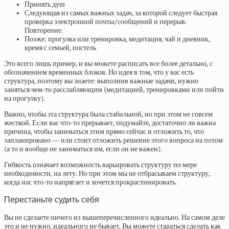
Принять душ
Следующая из самых важных задач, за которой следует быстрая
проверка электронной почты/сообщений и перерыв.
Повторение.
Позже: прогулка или тренировка, медитация, чай и дневник,
время с семьей, постель
Это всего лишь пример, и вы можете расписать все более детально, с
обозначением временных блоков. Но идея в том, что у вас есть
структура, поэтому вы знаете: выполнив важные задачи, нужно
заняться чем-то расслабляющим (медитацией, тренировками или пойти
на прогулку).
Важно, чтобы эта структура была стабильной, но при этом не совсем
жесткой. Если вас что-то прерывает, подумайте, достаточно ли важна
причина, чтобы заниматься этим прямо сейчас и отложить то, что
запланировано — или стоит отложить решение этого вопроса на потом
(а то и вообще не заниматься им, если он не важен).
Гибкость означает возможность варьировать структуру по мере
необходимости, на лету. Но при этом мы не отбрасываем структуру,
когда нас что-то напрягает и хочется прокрастинировать.
Перестаньте судить себя
Вы не сделаете ничего из вышеперечисленного идеально. На самом деле
это и не нужно, идеального не бывает. Вы можете стараться сделать как