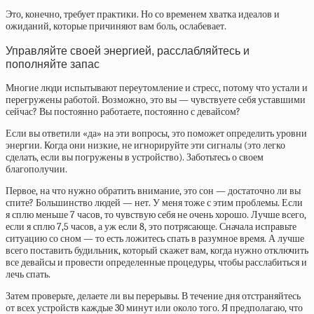
Это, конечно, требует практики. Но со временем хватка идеалов и
ожиданий, которые причиняют вам боль, ослабевает.
Управляйте своей энергией, расслабляйтесь и
пополняйте запас
Многие люди испытывают переутомление и стресс, потому что устали и
перегружены работой. Возможно, это вы — чувствуете себя уставшими
сейчас? Вы постоянно работаете, постоянно с девайсом?
Если вы ответили «да» на эти вопросы, это поможет определить уровни
энергии. Когда они низкие, не игнорируйте эти сигналы (это легко
сделать, если вы погружены в устройство). Заботьтесь о своем
благополучии.
Первое, на что нужно обратить внимание, это сон — достаточно ли вы
спите? Большинство людей — нет. У меня тоже с этим проблемы. Если
я сплю меньше 7 часов, то чувствую себя не очень хорошо. Лучше всего,
если я сплю 7,5 часов, а уж если 8, это потрясающе. Сначала исправьте
ситуацию со сном — то есть ложитесь спать в разумное время. А лучше
всего поставить будильник, который скажет вам, когда нужно отключить
все девайсы и провести определенные процедуры, чтобы расслабиться и
лечь спать.
Затем проверьте, делаете ли вы перерывы. В течение дня отстраняйтесь
от всех устройств каждые 30 минут или около того. Я предполагаю, что