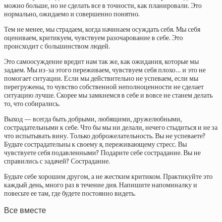
можно больше, но не сделать все в точности, как планировали. Это
нормально, ожидаемо и совершенно понятно.
Тем не менее, мы страдаем, когда начинаем осуждать себя. Мы себя
оцениваем, критикуем, чувствуем разочарование в себе. Это
происходит с большинством людей.
Это самоосуждение вредит нам так же, как ожидания, которые мы
задаем. Мы из-за этого переживаем, чувствуем себя плохо… и это не
помогает ситуации. Если мы действительно не успеваем, если мы
перегружены, то чувство собственной неполноценности не сделает
ситуацию лучше. Скорее мы замкнемся в себе и вовсе не станем делать
то, что собирались.
Выход — всегда быть добрыми, любящими, дружелюбными,
сострадательными к себе. Что бы мы ни делали, нечего стыдиться и не за
что испытывать вину. Только доброжелательность. Вы не успеваете?
Будьте сострадательны к своему я, переживающему стресс. Вы
чувствуете себя подавленными? Подарите себе сострадание. Вы не
справились с задачей? Сострадание.
Будьте себе хорошим другом, а не жестким критиком. Практикуйте это
каждый день, много раз в течение дня. Напишите напоминалку и
повесьте ее там, где будете постоянно видеть.
Все вместе