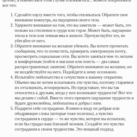
целом), а обычно вы в этом случае отвлекаетесь… можете попробовать
вот что:
Сделайте паузу вместо того, чтобы отвлекаться. Обратите свое
внимание вовнутрь, на ощущения своего тела.
Удержите внимание на том, что вы заметили — может быть, это
похоже на стеснение в груди или горле. Может быть, ощущение
тепла в теле или темная яма в животе. Прочувствуйте это, не
убегайте от него.
Обратите внимание на желание убежать. Вы хотите прочитать
сообщения, что-то почистить, проверить электронную почту,
просмотреть социальные сети. Вы хотите заняться чем-то легким
и комфортным (пойти в магазин или поесть — два самых
распространенных занятия). Обратите внимание на желание, но
не воздействуйте на него. Подойдите к нему осознанно.
Испытайте любопытство и сочувствие к вашему открытию.
Обычно мы не хотим испытывать эти чувства, поэтому стараемся
их отталкивать, игнорировать. Но представьте, что вы так
относитесь к друзьям, когда у них возникают трудности! Вот что
мы делаем с собой. Вместо этого примите ощущение трудности и
будьте дружелюбны, любопытны и добры с ним.
Подарите себе сострадание. Я имею в виду не добрые или
ободряющие слова (которые тоже полезны), а чувство
сострадания в сердце — то же чувство, которое вы испытали,
если бы страдал ваш близкий человек. Создайте это чувство
сострадания к своим трудностям. Это мощный подход.