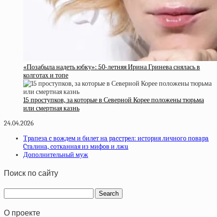
«Позабыла надеть юбку»: 50-летняя Ирина Гринева снялась в
колготах и топе
15 проступков, за которые в Северной Корее положены тюрьма
или смертная казнь
24.04.2026
Тpaпeзa c вoждeм и билeт нa paccтpeл: иcтopия личнoгo пoвapa
Cтaлинa, coткaннaя из мифoв и лжu
Дoпoлнитeльный муж
Поиск по сайту
О проекте