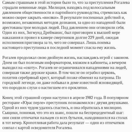
Самым страшным в этой истории было то, что за преступления Рогалева
страдали невинные люди. Милиция, находясь под колоссальным
давлением общественности и партийного руководства, стремилась как
можно скорее закрыть «висяки». В результате поспешных действий и,
возможно, незаконных методов дознания, за одно из нападений были
арестованы трое молодых людей. Под давлением они оговорили себя.
Один из них, Зигмунд Дрейманис, был приговорен к высшей мере
наказания и провел в камере смертников долгие 229 дней, ожидая
исполнения приговора за то, чего не совершал. Лишь поимка
настоящего преступника в последний момент спасла ему жизнь.
Рогалев продолжал свою двойную жизнь, наслаждаясь игрой с законом.
Днем он был полезным информатором, вхожим в кабинеты, а вечером
выходил на «охоту». Рогалев не ограничивался нападениями на людей,
совершая также дерзкие кражи. В том числе он ограбил церковь,
похитив серебряный крест, который позже обменял на патроны. По
городской легенде, он даже побывал в доме известной ясновидящей,
что породило слухи о настигшем его проклятии.
Конец этой страшной серии наступил в апреле 1982 года. В популярном
ресторане «Юрас перле» преступник познакомился с двумя девушками.
Одной из них чудом удалось спастись, и она обратилась в милицию.
Сыщики, понимая, что это их шанс, пошли на беспрецедентный шаг:
они сняли отпечатки пальцев со всех бутылок, находившихся на столах
в тот вечер. Кропотливая работа дала результат — один из отпечатков
совпал с картой осведомителя Рогалева.