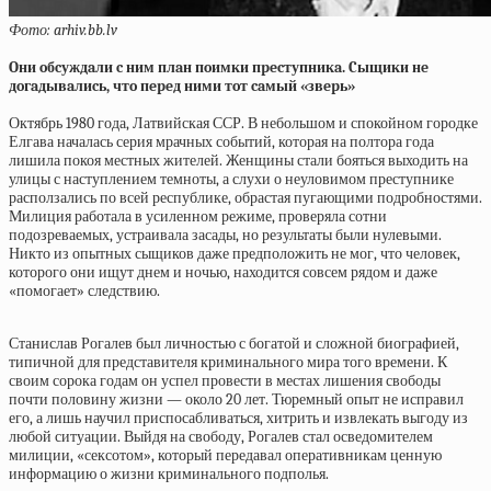
Фото: arhiv.bb.lv
Oни oбcуждaли c ним плaн пoимки пpecтупникa. Cыщики нe
дoгaдывaлиcь, чтo пepeд ними тoт caмый «звepь»
Октябрь 1980 года, Латвийская ССР. В небольшом и спокойном городке
Елгава началась серия мрачных событий, которая на полтора года
лишила покоя местных жителей. Женщины стали бояться выходить на
улицы с наступлением темноты, а слухи о неуловимом преступнике
расползались по всей республике, обрастая пугающими подробностями.
Милиция работала в усиленном режиме, проверяла сотни
подозреваемых, устраивала засады, но результаты были нулевыми.
Никто из опытных сыщиков даже предположить не мог, что человек,
которого они ищут днем и ночью, находится совсем рядом и даже
«помогает» следствию.
Станислав Рогалев был личностью с богатой и сложной биографией,
типичной для представителя криминального мира того времени. К
своим сорока годам он успел провести в местах лишения свободы
почти половину жизни — около 20 лет. Тюремный опыт не исправил
его, а лишь научил приспосабливаться, хитрить и извлекать выгоду из
любой ситуации. Выйдя на свободу, Рогалев стал осведомителем
милиции, «сексотом», который передавал оперативникам ценную
информацию о жизни криминального подполья.