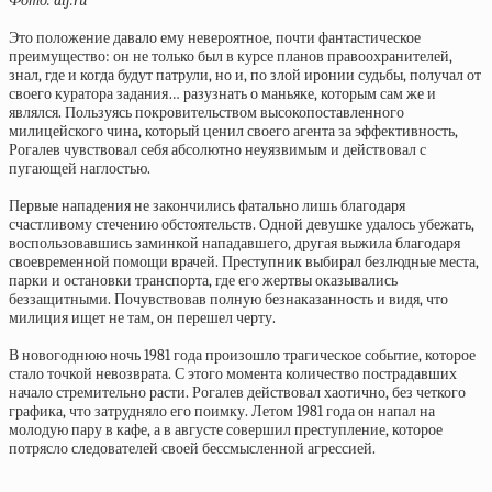
Фото: aif.ru
Это положение давало ему невероятное, почти фантастическое
преимущество: он не только был в курсе планов правоохранителей,
знал, где и когда будут патрули, но и, по злой иронии судьбы, получал от
своего куратора задания… разузнать о маньяке, которым сам же и
являлся. Пользуясь покровительством высокопоставленного
милицейского чина, который ценил своего агента за эффективность,
Рогалев чувствовал себя абсолютно неуязвимым и действовал с
пугающей наглостью.
Первые нападения не закончились фатально лишь благодаря
счастливому стечению обстоятельств. Одной девушке удалось убежать,
воспользовавшись заминкой нападавшего, другая выжила благодаря
своевременной помощи врачей. Преступник выбирал безлюдные места,
парки и остановки транспорта, где его жертвы оказывались
беззащитными. Почувствовав полную безнаказанность и видя, что
милиция ищет не там, он перешел черту.
В новогоднюю ночь 1981 года произошло трагическое событие, которое
стало точкой невозврата. С этого момента количество пострадавших
начало стремительно расти. Рогалев действовал хаотично, без четкого
графика, что затрудняло его поимку. Летом 1981 года он напал на
молодую пару в кафе, а в августе совершил преступление, которое
потрясло следователей своей бессмысленной агрессией.