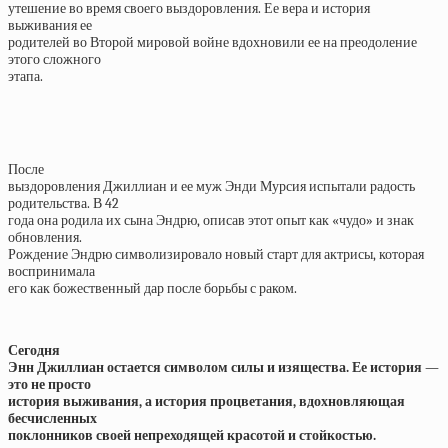
утешение во время своего выздоровления. Ее вера и история
выживания ее
родителей во Второй мировой войне вдохновили ее на преодоление
этого сложного
этапа.
После
выздоровления Джиллиан и ее муж Энди Мурсия испытали радость
родительства. В 42
года она родила их сына Эндрю, описав этот опыт как «чудо» и знак
обновления.
Рождение Эндрю символизировало новый старт для актрисы, которая
воспринимала
его как божественный дар после борьбы с раком.
Сегодня
Энн Джиллиан остается символом силы и изящества. Ее история —
это не просто
история выживания, а история процветания, вдохновляющая
бесчисленных
поклонников своей непреходящей красотой и стойкостью.