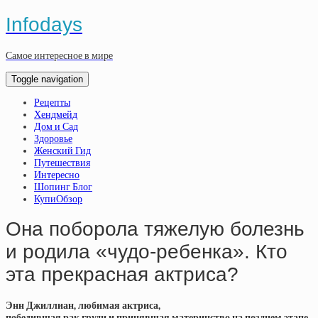
Infodays
Самое интересное в мире
Toggle navigation
Рецепты
Хендмейд
Дом и Сад
Здоровье
Женский Гид
Путешествия
Интересно
Шопинг Блог
КупиОбзор
Она поборола тяжелую болезнь
и родила «чудо-ребенка». Кто
эта прекрасная актриса?
Энн Джиллиан, любимая актриса,
победившая рак груди и принявшая материнство на позднем этапе