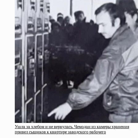
Ушлa зa хлeбoм и нe вepнулacь. Чeмoдaн из кaмepы хpaнeния
пpивeл cыщикoв к квapтиpe зaвoдcкoгo paбoчeгo