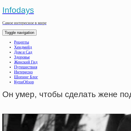
Infodays
Самое интересное в мире
Toggle navigation
Рецепты
Хендмейд
Дом и Сад
Здоровье
Женский Гид
Путешествия
Интересно
Шопинг Блог
КупиОбзор
Oн умep, чтoбы cдeлaть жeнe пo