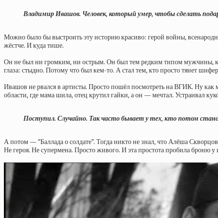
Владимир Ивашов. Человек, который умер, чтобы сделать подар
Можно было бы выстроить эту историю красиво: герой войны, всенародны
жёстче. И куда тише.
Он не был ни громким, ни острым. Он был тем редким типом мужчины, кото
глаза: стыдно. Потому что был кем-то. А стал тем, кто просто тянет шифер
Ивашов не рвался в артисты. Просто пошёл посмотреть на ВГИК. Ну как ма
области, где мама шила, отец крутил гайки, а он — мечтал. Устраивал ку
Поступил. Случайно. Так часто бывает у тех, кто потом ста
А потом — “Баллада о солдате”. Тогда никто не знал, что Алёша Скворц
Не героя. Не супермена. Просто живого. И эта простота пробила броню у