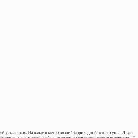
ей усталостью. На входе в метро возле “Баррикадной” кто-то упал. Люди
о теперь на гимнастёрке был не орден, а серые строительные перчатки. И