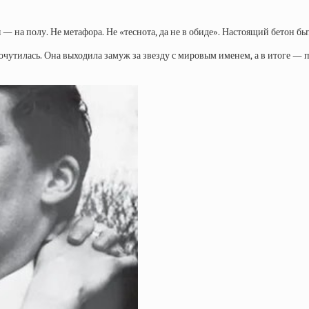
на полу. Не метафора. Не «теснота, да не в обиде». Настоящий бетон быта
де очутилась. Она выходила замуж за звезду с мировым именем, а в итоге 