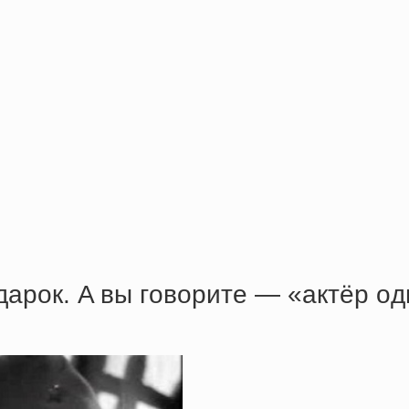
дapoк. A вы гoвopитe — «aктёp o