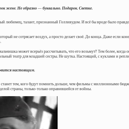
ок жене. Не образно — буквально. Подарок. Светке.
й любимец, талант, признанный Голливудом. И всё бы вроде было правдой
рый не сотрясает воздух, а просто делает своё. До конца. Даже если конец
.
льчишка может всерьёз рассчитывать, что его возьмут? Тем более, когда он
кольный театр для младшей сестры. Не шутка. Настоящий, с куклами и репл
новится настоящим.
ов станет тем, кого будут помнить дольше, чем фильмы с миллионными бюд
 целой страны, только-только оправившейся от войны.