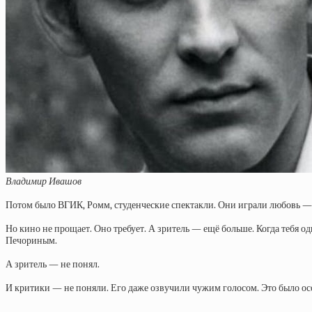
Владимир Ивашов
Потом было ВГИК, Ромм, студенческие спектакли. Они играли любовь — и
Но кино не прощает. Оно требует. А зритель — ещё больше. Когда тебя 
Печориным.
А зритель — не понял.
И критики — не поняли. Его даже озвучили чужим голосом. Это было осо