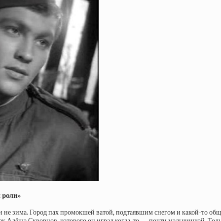
й poли»
 и не зима. Город пах промокшей ватой, подтаявшим снегом и какой-то общ
к Алёша Скворцов, которого он играл когда-то — почти мальчишкой. Тольк