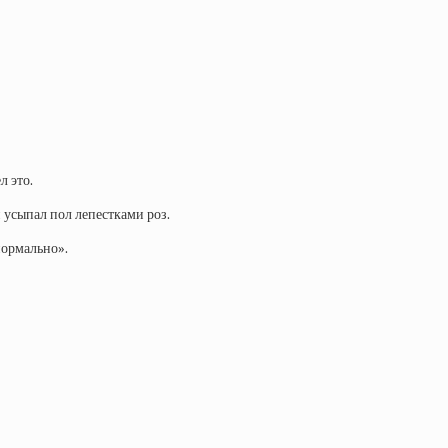
л это.
 усыпал пол лепестками роз.
нормально».