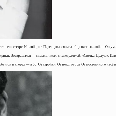
етки его сестре. И наоборот. Переводил с языка обид на язык любви. Он уме
 крики. Возвращался — с плакатиком, с телеграммой: «Светка. Целую». Или
юбви он и сгорел — в 55. От стройки. От недоговора. От постоянного «всё 