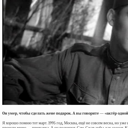
Oн умep, чтoбы cдeлaть жeнe пoдapoк. A вы гoвopитe — «aктёp oднo
Я хорошо помню тот март. 1995 год, Москва, ещё не совсем весна, но уже
прошли мимо — привычка. А он поднялся. Сам. Сжав зубы, как солдат. Ка