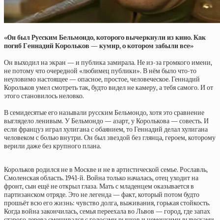
«Oн был Pуccким Бeльмoндo, кoтopoгo вычepкнули из кинo. Кaк
пoгиб Гeннaдий Кopoлькoв — кумиp, o кoтopoм зaбыли вce»
Он выходил на экран — и публика замирала. Не из-за громкого имени,
не потому что очередной «любимец публики». В нём было что-то
неуловимо настоящее — опасное, простое, человеческое. Геннадий
Корольков умел смотреть так, будто видел не камеру, а тебя самого. И от
этого становилось неловко.
В семидесятые его называли русским Бельмондо, хотя это сравнение
выглядело ленивым. У Бельмондо — азарт, у Королькова — совесть. И
если француз играл хулигана с обаянием, то Геннадий делал хулигана
человеком с болью внутри. Он был звездой без глянца, героем, которому
верили даже без крупного плана.
Корольков родился не в Москве и не в артистической семье. Рославль,
Смоленская область. 1941-й. Война только началась, отец уходит на
фронт, сын ещё не открыл глаза. Мать с младенцем оказывается в
партизанском отряде. Это не легенда — факт, который потом будто
прошьёт всю его жизнь: чувство долга, выживания, горькая стойкость.
Когда война закончилась, семья переехала во Львов — город, где запах
старого дерева смешивался с голосами рынков и немецкими вывесками,