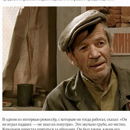
В одном из интервью режиссёр, с которым он тогда работал, сказал: «Он
не играл падших — он знал их изнутри». Это звучало грубо, но честно.
Корольков перестал прятаться за образами. Он был таким, каким его