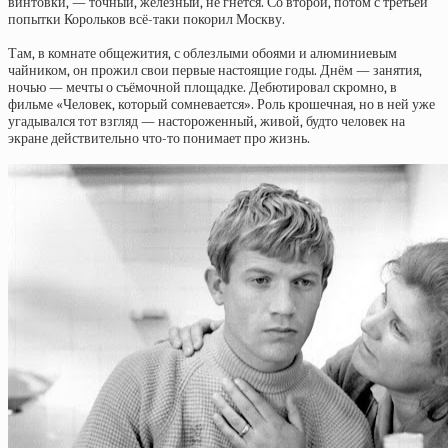
винтовки, — точный, железный, не гнётся. Со второй, потом с третьей
попытки Корольков всё-таки покорил Москву.
Там, в комнате общежития, с облезлыми обоями и алюминиевым
чайником, он прожил свои первые настоящие годы. Днём — занятия,
ночью — мечты о съёмочной площадке. Дебютировал скромно, в
фильме «Человек, который сомневается». Роль крошечная, но в ней уже
угадывался тот взгляд — настороженный, живой, будто человек на
экране действительно что-то понимает про жизнь.