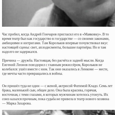
Час пробил, когда Андрей Гончаров пригласил его в «Маяковку». В то
время театр был как государство в государстве — со своими законами,
амбициями и интригами. Там Корольков впервые почувствовал вкус
настоящей сцены: свет, аплодисменты, большие партнёры. Но и там
надолго не задержался.
Причина — дружба. Настоящая, без расчёта и задней мысли. Когда
Евгений Леонов повздорил с главным режиссёром, Корольков не
колебался: ушёл вместе с ним. Так они оказались в Ленкоме — месте,
где мечты часто превращались в войны.
Он пришёл туда не один — с женой, актрисой Фатимой Кладо. Семь лет
брака, маленький сын, общее дело. Она была красива, горячая,
восточная, с теми глазами, в которых мужчинам хотелось утонуть. Их
союз казался прочным, пока судьба не привела в театр нового хозяина
— Марка Захарова.