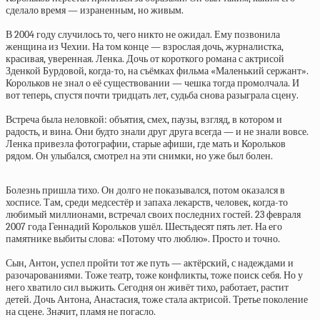
сделало время — израненным, но живым.
В 2004 году случилось то, чего никто не ожидал. Ему позвонила
женщина из Чехии. На том конце — взрослая дочь, журналистка,
красивая, уверенная. Ленка. Дочь от короткого романа с актрисой
Зденкой Бурдовой, когда-то, на съёмках фильма «Маленький сержант».
Корольков не знал о её существовании — чешка тогда промолчала. И
вот теперь, спустя почти тридцать лет, судьба снова разыграла сцену.
Встреча была неловкой: объятия, смех, паузы, взгляд, в котором и
радость, и вина. Они будто знали друг друга всегда — и не знали вовсе.
Ленка привезла фотографии, старые афиши, где мать и Корольков
рядом. Он улыбался, смотрел на эти снимки, но уже был болен.
Болезнь пришла тихо. Он долго не показывался, потом оказался в
хосписе. Там, среди медсестёр и запаха лекарств, человек, когда-то
любимый миллионами, встречал своих последних гостей. 23 февраля
2007 года Геннадий Корольков ушёл. Шестьдесят пять лет. На его
памятнике выбиты слова: «Потому что люблю». Просто и точно.
Сын, Антон, успел пройти тот же путь — актёрский, с надеждами и
разочарованиями. Тоже театр, тоже конфликты, тоже поиск себя. Но у
него хватило сил выжить. Сегодня он живёт тихо, работает, растит
детей. Дочь Антона, Анастасия, тоже стала актрисой. Третье поколение
на сцене. Значит, пламя не погасло.