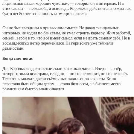
люди испытывали хорошие чувства», — говорил он в интервью. И в
этих словах — не жалоба, а исповедь. Корольков действительно жил так,
будто несёт ответственность за эмоции зрителя.
Он не был звёздным в привычном смысле. Не давал скандальных
интервью, не ходил по банкетам, не умел строить карьеру. Жил работой,
семьёй, верой в то, что всё имеет смысл, если не врать самому себе. Но в
восьмидесятых ветер переменился. На горизонте уже темнели
девяностые.
Когда свет погас
Для Королькова девяностые стали как выключатель. Вчера — актёр,
которого знала вся страна, сегодня — никто не звонит, никто не зовёт.
Телефоны молчат, двери съёмочных павильонов закрыты. Кино
перестало быть общим делом — стало бизнесом, а в бизнесе место
романтикам быстро заканчивается.