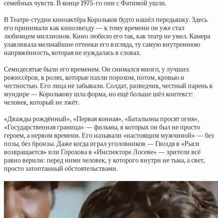
семейных чувств. В конце 1975-го они с Фатимой ушли.
В Театре-студии киноактёра Корольков будто нашёл передышку. Здесь
его принимали как кинозвезду — к тому времени он уже стал
любимцем миллионов. Кино любило его так, как театр не умел. Камера
улавливала мельчайшие оттенки его взгляда, ту самую внутреннюю
напряжённость, которая не нуждалась в словах.
Семидесятые были его временем. Он снимался много, у лучших
режиссёров, в ролях, которые пахли порохом, потом, кровью и
честностью. Его лица не забывали. Солдат, разведчик, честный парень в
мундире — Королькову шла форма, но ещё больше шёл контекст:
человек, который не лжёт.
«Дважды рождённый», «Первая конная», «Батальоны просят огня»,
«Государственная граница» — фильмы, в которых он был не просто
героем, а нервом времени. Его называли «настоящим мужчиной» — без
позы, без бронзы. Даже когда играл уголовников — Гвоздя в «Рыси
возвращается» или Горохова в «Инспекторе Лосеве» — зрители всё
равно верили: перед ними человек, у которого внутри не тьма, а свет,
просто затоптанный обстоятельствами.