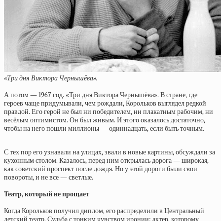
«Три дня Виктора Чернышёва».
А потом — 1967 год. «Три дня Виктора Чернышёва». В стране, где
героев чаще придумывали, чем рождали, Корольков выглядел редкой
правдой. Его герой не был ни победителем, ни плакатным рабочим, ни
весёлым оптимистом. Он был живым. И этого оказалось достаточно,
чтобы на него пошли миллионы — одиннадцать, если быть точным.
С тех пор его узнавали на улицах, звали в новые картины, обсуждали за
кухонным столом. Казалось, перед ним открылась дорога — широкая,
как советский проспект после дождя. Но у этой дороги были свои
повороты, и не все — светлые.
Театр, который не прощает
Когда Корольков получил диплом, его распределили в Центральный
детский театр. Судьба с тонким чувством иронии: актер, которому