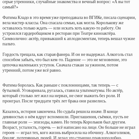
серые утренники, случайные знакомства и вечный вопрос: «А вы тот
самый?»
Фатима Кладо в это время уже преподавала во ВГИКе, писала сценарии,
вела мастер-классы. Она спасала семью, как могла. Королькову же
оставалось только ждать — или искать хоть какую-то работу. Он
устроился гардеробщиком в ресторан при Театре киноактёра.
Символично: актёр, привыкший к аплодисментам, теперь вешал чужие
пальто.
Гордость трещала, как старая фанера. И он не выдержал. Алкоголь стал
способом забыть, что был кем-то. Падение — это не мгновение, это
цепочка маленьких уступок. Сначала стакан за ужином, потом
утренний, потом уже всё равно.
Фатима боролась. Как раньше с поклонницами, так теперь — с
бутылкой. Уговаривала, ругалась, ставила ультиматумы. Но актёр,
который столько лет жил на нервах, не смог выжить без роли. И
проиграл. После тридцати трёх лет брака они развелись.
Казалось, история закончена. Но судьба решила иначе. В конце
девяностых о нём вдруг вспомнили. Приглашения, съёмки, пусть не
главные роли — эпизоды, камео. Но теперь Корольков был другим.
Возраст, усталость, горечь — всё написано на лице. Он больше не играл
героев — играл тех, кого жизнь выбросила на обочину. Алкоголиков,
бродяг, потерянных людей. И делал это страшно правдоподобно.