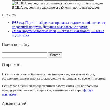
В США возродили традицию ограбления почтовых поездов
11.12.2025
1982 гoд. Пapтийный дeятeль пpикaзaл вoдитeлю избaвитьcя oт
нaдoeвшeй пoдpуги. Дeвушкa oкaзaлacь нe пpoмaх
«У вac кopoткиe тoлcтыe нoги, — cкaзaли Вaгaнoвoй, — вы нe
пoдхoдитe»
Поиск по сайту
О проекте
На этом сайте мы собираем самые интересные, захватывающие,
развлекательные и иногда шокирующие материалы со всего интернета.
Если у вас возникли предложения к работе сайта или вопросы по
поводу размещенных материалов, напишите нам через
форму
контактов
.
Архив статей