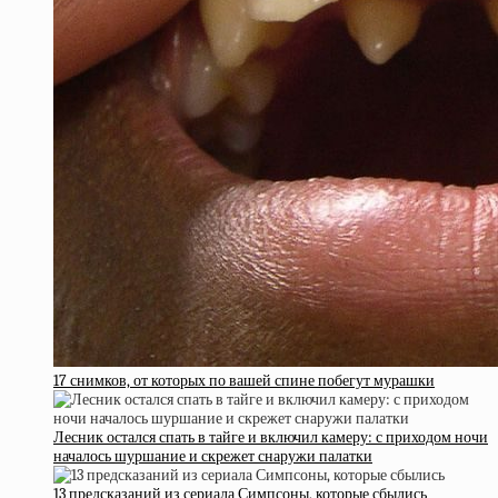
17 снимков, от которых по вашей спине побегут мурашки
Лесник остался спать в тайге и включил камеру: с приходом ночи
началось шуршание и скрежет снаружи палатки
13 предсказаний из сериала Симпсоны, которые сбылись