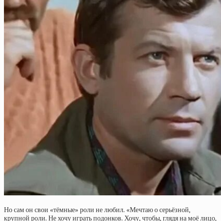
Но сам он свои «тёмные» роли не любил. «Мечтаю о серьёзной,
крупной роли. Не хочу играть подонков. Хочу, чтобы, глядя на моё лицо,