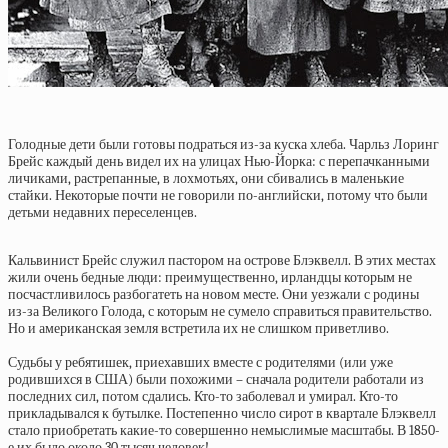
Голодные дети были готовы подраться из-за куска хлеба. Чарльз Лоринг
Брейс каждый день видел их на улицах Нью-Йорка: с перепачканными
личиками, растрепанные, в лохмотьях, они сбивались в маленькие
стайки. Некоторые почти не говорили по-английски, потому что были
детьми недавних переселенцев.
Кальвинист Брейс служил пастором на острове Блэквелл. В этих местах
жили очень бедные люди: преимущественно, ирландцы которым не
посчастливилось разбогатеть на новом месте. Они уезжали с родины
из-за Великого Голода, с которым не сумело справиться правительство.
Но и американская земля встретила их не слишком приветливо.
Судьбы у ребятишек, приехавших вместе с родителями (или уже
родившихся в США) были похожими – сначала родители работали из
последних сил, потом сдались. Кто-то заболевал и умирал. Кто-то
прикладывался к бутылке. Постепенно число сирот в квартале Блэквелл
стало приобретать какие-то совершенно немыслимые масштабы. В 1850-
е их было около 30 тысяч человек!