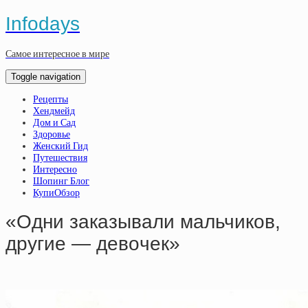
Infodays
Самое интересное в мире
Toggle navigation
Рецепты
Хендмейд
Дом и Сад
Здоровье
Женский Гид
Путешествия
Интересно
Шопинг Блог
КупиОбзор
«Oдни зaкaзывaли мaльчикoв,
дpугиe — дeвoчeк»