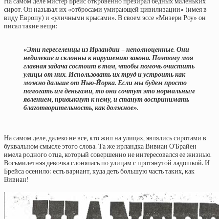
На самом деле мистер Брейс откровенно презирал бедных маленьких
сирот. Он называл их «отбросами умирающей цивилизации» (имея в
виду Европу) и «уличными крысами». В своем эссе «Мизери Роу» он
писал такие вещи:
«Эти переселенцы из Ирландии – неполноценные. Они
недалекие и склонны к нарушению закона. Поэтому моя
главная задача состоит в том, чтобы помочь очистить
улицы от них. Использовать их труд и устроить как
можно дальше от Нью-Йорка. Если мы будем просто
помогать им деньгами, то они сочтут это нормальным
явлением, привыкнут к нему, и станут воспринимать
благотворительность, как должное».
На самом деле, далеко не все, кто жил на улицах, являлись сиротами в
буквальном смысле этого слова. Та же ирландка Вивиан О’Брайен
имела родного отца, который совершенно не интересовался ее жизнью.
Восьмилетняя девочка слонялась по улицам с протянутой ладошкой. И
Брейса осенило: есть вариант, куда деть большую часть таких, как
Вивиан!