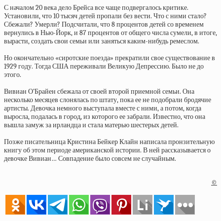
С началом 20 века дело Брейса все чаще подвергалось критике.
Установили, что 10 тысяч детей пропали без вести. Что с ними стало?
Сбежали? Умерли? Подсчитали, что 8 процентов детей со временем
вернулись в Нью-Йорк, и 87 процентов от общего числа сумели, в итоге,
вырасти, создать свои семьи или заняться каким-нибудь ремеслом.
Но окончательно «сиротские поезда» прекратили свое существование в
1929 году. Тогда США переживали Великую Депрессию. Было не до
этого.
Вивиан О’Брайен сбежала от своей второй приемной семьи. Она
несколько месяцев слонялась по штату, пока ее не подобрали бродячие
артисты. Девочка немного выступала вместе с ними, а потом, когда
выросла, подалась в город, из которого ее забрали. Известно, что она
вышла замуж за ирландца и стала матерью шестерых детей.
Позже писательница Кристина Бейкер Клайн написала пронзительную
книгу об этом периоде американской истории. В ней рассказывается о
девочке Вивиан… Совпадение было совсем не случайным.
©