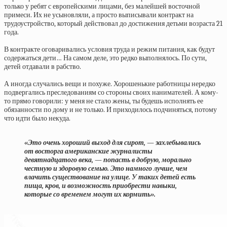
только у ребят с европейскими лицами, без малейшей восточной
примеси. Их не усыновляли, а просто выписывали контракт на
трудоустройство, который действовал до достижения детьми возраста 21
года.
В контракте оговаривались условия труда и режим питания, как будут
содержаться дети… На самом деле, это редко выполнялось. По сути,
детей отдавали в рабство.
А иногда случались вещи и похуже. Хорошенькие работницы нередко
подвергались преследованиям со стороны своих нанимателей. А кому-
то прямо говорили: у меня не стало жены, ты будешь исполнять ее
обязанности по дому и не только. И приходилось подчиняться, потому
что идти было некуда.
«Это очень хороший выход для сирот, — захлебывались
от восторга американские журналисты
девятнадцатого века, — попасть в добрую, морально
честную и здоровую семью. Это намного лучше, чем
влачить существование на улице. У таких детей есть
пища, кров, и возможность приобрести навыки,
которые со временем могут их кормить».