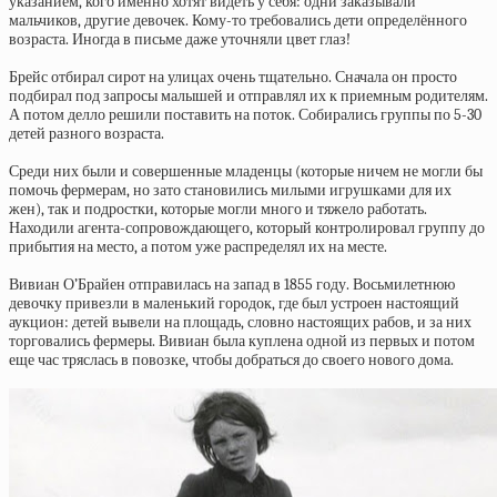
указанием, кого именно хотят видеть у себя: одни заказывали
мальчиков, другие девочек. Кому-то требовались дети определённого
возраста. Иногда в письме даже уточняли цвет глаз!
Брейс отбирал сирот на улицах очень тщательно. Сначала он просто
подбирал под запросы малышей и отправлял их к приемным родителям.
А потом делло решили поставить на поток. Собирались группы по 5-30
детей разного возраста.
Среди них были и совершенные младенцы (которые ничем не могли бы
помочь фермерам, но зато становились милыми игрушками для их
жен), так и подростки, которые могли много и тяжело работать.
Находили агента-сопровождающего, который контролировал группу до
прибытия на место, а потом уже распределял их на месте.
Вивиан О’Брайен отправилась на запад в 1855 году. Восьмилетнюю
девочку привезли в маленький городок, где был устроен настоящий
аукцион: детей вывели на площадь, словно настоящих рабов, и за них
торговались фермеры. Вивиан была куплена одной из первых и потом
еще час тряслась в повозке, чтобы добраться до своего нового дома.