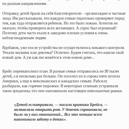
по разным направлениям.
Отправку детей брали на себя благотворители – организации и частные
лица. Им рассказывали, что каждую семью тщательно проверяют перед
тем, как туда отправляется ребенок. Но это было ложью. Агентов не
хватало, чтобы проверить всех желающих. А спрос был огромный!
Поэтому дети часто ехали в заведомо плохие условия к очень
неблагонадежным людям.
Вдобавок, уже после устройства не осуществлялось никакого контроля.
Уехали мальчик или девочка? Отлично. Будем считать, что нашли свой
новый дом. А уж как им живётся в этом новом доме…
Брейс перевыполнил план. В разные семьи отправились не 30 тысяч
детей, а в несколько раз больше. Он поселил их в сорока пяти штатах
Америки, а еще в мексиканских и канадских семьях. Рабсилу
разбирали, как горячие пирожки. В некоторых селеньях устраивали
такие аукционы, что они напоминали настоящие невольничьи рынки.
«Детей осматривали, — писали критики Брейса, —
заставляли открыть рот. У девочек спрашивали, не
было ли у них отношений… Все это меньше всего
напоминало заботу о детях».