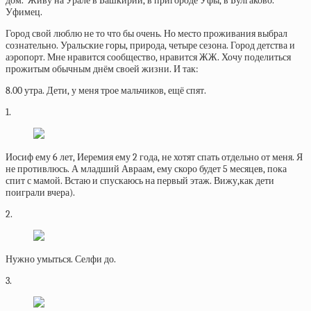
дом. Живу на Урале в Башкирии, в пригороде Уфы, в Булгаково.
Уфимец.
Город свой люблю не то что бы очень. Но место проживания выбрал
сознательно. Уральские горы, природа, четыре сезона. Город детства и
аэропорт. Мне нравится сообщество, нравится ЖЖ. Хочу поделиться
прожитым обычным днём своей жизни. И так:
8.00 утра. Дети, у меня трое мальчиков, ещё спят.
1.
Иосиф ему 6 лет, Иеремия ему 2 года, не хотят спать отдельно от меня. Я
не противлюсь. А младший Авраам, ему скоро будет 5 месяцев, пока
спит с мамой. Встаю и спускаюсь на первый этаж. Вижу,как дети
поиграли вчера).
2.
Нужно умыться. Селфи до.
3.