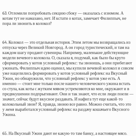
63. Отломили попробовать секцию сбоку — оказалась с изюмом. А
котам тут не намазано, нет. И кстати о котах, замечает Филиппыч, не
пора ли звонить в колокол?
64. Колокол — это отдельная история. Этим летом мы возвращались из
отпуска через Великий Новгород. А он город туристический, и там на
каждом шагу продают сувениры. Например, маленькие действующие
модели вечевого колокола. О, сказала я, подумай, как было бы круто
сформировать у котов условный рефлекс: ты звонишь, а они прибегают
ужинать. Филиппыч идею оценил, мы купили вечевой колокол и совсем
уже нацелились формировать у котов условный рефлекс на Вкусный
Ужин, но обнаружили, что условный рефлекс у котов уже есть. А
именно — стоит мне только после нашего человеческого ужина встать
со стула, как коты с жутким мявом устремляются ко мне, окружают и в
предвкушении подпрыгивают. Они и так знают, что если люди поели —
значит, сейчас будут вкусное раздавать. И нафига тут еще какой-то
колокольный звон? Я, правда, звоню все равно. Можно считать, что это
у
меня
выработался условный рефлекс на раздачу кошачьего Вкусного
Ужина.
65. На Вкусный Ужин дают не какую-то там банку, а настоящее мясо.