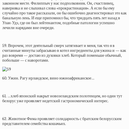
законном месте. Филиппыч у нас подполковник. Он, счастливец,
наверняка и не слыхивал слова «прокрастинация». А если бы ему
случайно про такое рассказали, он бы ошибочно диагностировал это как
банальную лень. И еще припомнил бы, что тридцать пять лет назад в
Улан-Удэ, где он был лейтенантом, подобные патологии успешно
лечили нарядами вне очереди.
59. Впрочем, этот деятельный смерч затягивает и меня, так что я в
считанные минуты забрасываю в котел ингредиенты для ужина и — как
раз вовремя — достаю из духовки хлеб. Который поменьше обычный,
побольше — с наворотами.
60. Ужин. Рагу ирландское, вино южноафриканское…
61. …хлеб японский накрыт новозеландским полотенцем, но один тут
белорус уже проявляет недетский гастрономический интерес.
62. Животное Фима проявляет солидарность с братским белорусским
представителем семейства кошачьих.