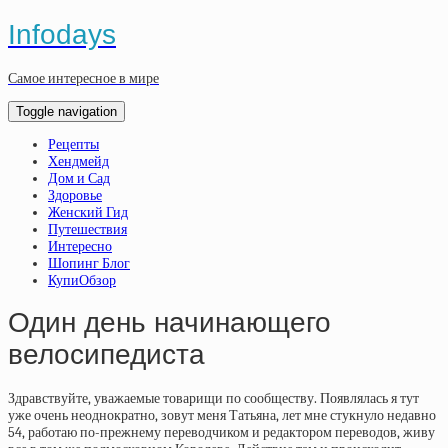
Infodays
Самое интересное в мире
Toggle navigation
Рецепты
Хендмейд
Дом и Сад
Здоровье
Женский Гид
Путешествия
Интересно
Шопинг Блог
КупиОбзор
Один день начинающего
велосипедиста
Здравствуйте, уважаемые товарищи по сообществу. Появлялась я тут
уже очень неоднократно, зовут меня Татьяна, лет мне стукнуло недавно
54, работаю по-прежнему переводчиком и редактором переводов, живу