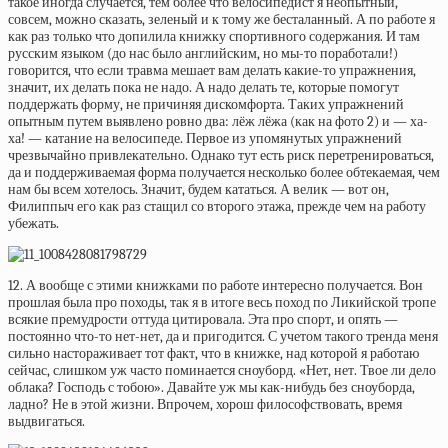
такое иногда случается, тем более что велосипедист я неопытный,
совсем, можно сказать, зеленый и к тому же бесталанный. А по работе я
как раз только что допилила книжку спортивного содержания. И там
русским языком (до нас было английским, но мы-то поработали!)
говорится, что если травма мешает вам делать какие-то упражнения,
значит, их делать пока не надо. А надо делать те, которые помогут
поддержать форму, не причиняя дискомфорта. Таких упражнений
опытным путем выявлено ровно два: лёж лёжа (как на фото 2) и — ха-
ха! — катание на велосипеде. Первое из упомянутых упражнений
чрезвычайно привлекательно. Однако тут есть риск перетренироваться,
да и поддерживаемая форма получается несколько более обтекаемая, чем
нам бы всем хотелось. Значит, будем кататься. А велик — вот он,
Филиппыч его как раз стащил со второго этажа, прежде чем на работу
убежать.
12. А вообще с этими книжками по работе интересно получается. Вон
прошлая была про походы, так я в итоге весь поход по Ликийской тропе
всякие премудрости оттуда цитировала. Эта про спорт, и опять —
постоянно что-то нет-нет, да и пригодится. С учетом такого тренда меня
сильно настораживает тот факт, что в книжке, над которой я работаю
сейчас, слишком уж часто поминается сноуборд. «Нет, нет. Твое ли дело
облака? Господь с тобою». Давайте уж мы как-нибудь без сноуборда,
ладно? Не в этой жизни. Впрочем, хорош философствовать, время
выдвигаться.