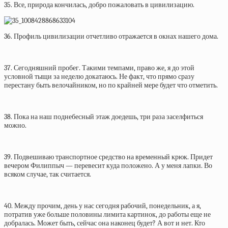
35. Все, природа кончилась, добро пожаловать в цивилизацию.
36. Профиль цивилизации отчетливо отражается в окнах нашего дома.
37. Сегодняшний пробег. Такими темпами, право же, я до этой
условной тыщи за неделю докатаюсь. Не факт, что прямо сразу
перестану быть велочайником, но по крайней мере будет что отметить.
38. Пока на наш поднебесный этаж доедешь, три раза заселфиться
можно.
39. Подвешиваю транспортное средство на временный крюк. Придет
вечером Филиппыч — перевесит куда положено. А у меня лапки. Во
всяком случае, так считается.
40. Между прочим, день у нас сегодня рабочий, понедельник, а я,
потратив уже больше половины лимита картинок, до работы еще не
добралась. Может быть, сейчас она наконец будет? А вот и нет. Кто