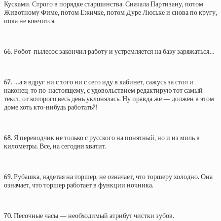
Кусками. Строго в порядке старшинства. Сначала Партизану, потом
Животному Фиме, потом Ежичке, потом Дуре Люське и снова по кругу,
пока не кончится.
66. Робот-пылесос закончил работу и устремляется на базу заряжаться…
67. …а я вдруг ни с того ни с сего иду в кабинет, сажусь за стол и
наконец-то по-настоящему, с удовольствием редактирую тот самый
текст, от которого весь день уклонялась. Ну правда же — должен в этом
доме хоть кто-нибудь работать?!
68. Я переводчик не только с русского на понятный, но и из миль в
километры. Все, на сегодня хватит.
69. Рубашка, надетая на торшер, не означает, что торшеру холодно. Она
означает, что торшер работает в функции ночника.
70. Песочные часы — необходимый атрибут чистки зубов.