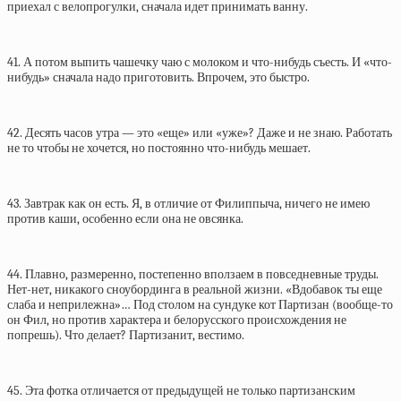
приехал с велопрогулки, сначала идет принимать ванну.
41. А потом выпить чашечку чаю с молоком и что-нибудь съесть. И «что-
нибудь» сначала надо приготовить. Впрочем, это быстро.
42. Десять часов утра — это «еще» или «уже»? Даже и не знаю. Работать
не то чтобы не хочется, но постоянно что-нибудь мешает.
43. Завтрак как он есть. Я, в отличие от Филиппыча, ничего не имею
против каши, особенно если она не овсянка.
44. Плавно, размеренно, постепенно вползаем в повседневные труды.
Нет-нет, никакого сноубординга в реальной жизни. «Вдобавок ты еще
слаба и неприлежна»… Под столом на сундуке кот Партизан (вообще-то
он Фил, но против характера и белорусского происхождения не
попрешь). Что делает? Партизанит, вестимо.
45. Эта фотка отличается от предыдущей не только партизанским