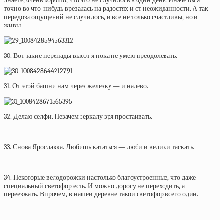
Знаете, очень хорошо, что это не случилось в один день. Иначе бы я
точно во что-нибудь врезалась на радостях и от неожиданности. А так
передоза ощущений не случилось, и все не только счастливы, но и
живы.
30. Вот такие перепады высот я пока не умею преодолевать.
31. От этой башни нам через железку — и налево.
32. Делаю селфи. Незачем зеркалу зря простаивать.
33. Снова Ярославка. Любишь кататься — люби и велики таскать.
34. Некоторые велодорожки настолько благоустроенные, что даже
специальный светофор есть. И можно дорогу не переходить, а
переезжать. Впрочем, в нашей деревне такой светофор всего один.