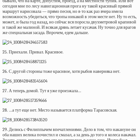
бывало, что на карте, допустим, проезд, а на местности тупик. Или вот
сегодня мне по лесу навигационная прога ну такой красивый прямой
маршрут нарисовала — прямо песня, но я-то как раз вчера имела
возможность убедиться, что тропы никакой в этом месте нет. Ну то есть,
может, и была год назад, но сейчас вся поросла двухметровой крапивой
и такой же малиной. И всякая дрянь летает кусачая. Ну точно для врагов
же специальная засада. Впрочем, едем дальше.
25. Приехали. Привал. Красивое.
26. С другой стороны тоже красивое, хотя рыбов наверняка нет.
27. А теперь домой. Тут я уже проезжала…
28. …а тут еще нет. Место называется платформа Тарасовская.
29. Делюсь с Филиппычем впечатлениями. Дело в том, что накануне он
оба наших велика почистил и смазал, а за день до того и колеса накачал.