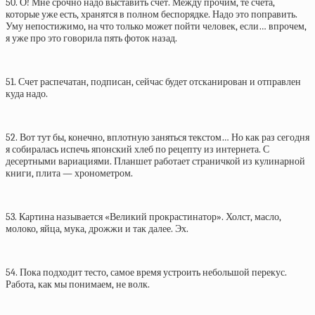
50. О! Мне срочно надо выставить счет. Между прочим, те счета,
которые уже есть, хранятся в полном беспорядке. Надо это поправить.
Уму непостижимо, на что только может пойти человек, если… впрочем,
я уже про это говорила пять фоток назад.
51. Счет распечатан, подписан, сейчас будет отсканирован и отправлен
куда надо.
52. Вот тут бы, конечно, вплотную заняться текстом… Но как раз сегодня
я собиралась испечь японский хлеб по рецепту из интернета. С
десертными вариациями. Планшет работает страничкой из кулинарной
книги, плита — хронометром.
53. Картина называется «Великий прокрастинатор». Холст, масло,
молоко, яйца, мука, дрожжи и так далее. Эх.
54. Пока подходит тесто, самое время устроить небольшой перекус.
Работа, как мы понимаем, не волк.