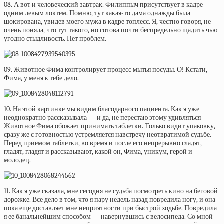
08. А вот и человеческий завтрак. Филиппыч присутствует в кадре
одним левым локтем. Помню, тут какая-то дама однажды была
шокирована, увидев моего мужа в кадре топлесс. Я, честно говоря, не
очень поняла, что тут такого, но готова почти беспредельно щадить чью
угодно стыдливость. Нет проблем.
09. Животное Фима контролирует процесс мытья посуды. О! Кстати,
Фима, у меня к тебе дело.
10. На этой картинке мы видим благодарного пациента. Как я уже
неоднократно рассказывала — и да, не перестаю этому удивляться —
Животное Фима обожает принимать таблетки. Только видит упаковку,
сразу же с готовностью устремляется навстречу неотвратимой судьбе.
Перед приемом таблетки, во время и после его непрерывно гладят,
гладят, гладят и рассказывают, какой он, Фима, уникум, герой и
молодец.
11. Как я уже сказала, мне сегодня не судьба посмотреть кино на беговой
дорожке. Все дело в том, что я пару недель назад повредила ногу, и она
пока еще доставляет мне неприятности при быстрой ходьбе. Повредила
я ее банальнейшим способом — навернувшись с велосипеда. Со мной