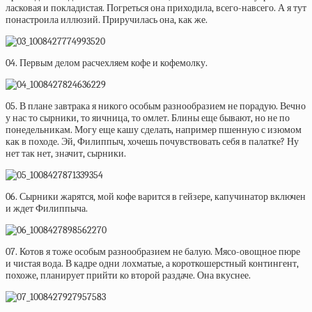
ласковая и покладистая. Погреться она приходила, всего-навсего. А я тут
понастроила иллюзий. Приручилась она, как же.
04. Первым делом расчехляем кофе и кофемолку.
05. В плане завтрака я никого особым разнообразием не порадую. Вечно
у нас то сырники, то яичница, то омлет. Блины еще бывают, но не по
понедельникам. Могу еще кашу сделать, например пшенную с изюмом
как в походе. Эй, Филиппыч, хочешь почувствовать себя в палатке? Ну
нет так нет, значит, сырники.
06. Сырники жарятся, мой кофе варится в гейзере, капучинатор включен
и ждет Филиппыча.
07. Котов я тоже особым разнообразием не балую. Мясо-овощное пюре
и чистая вода. В кадре одни лохматые, а короткошерстный контингент,
похоже, планирует прийти ко второй раздаче. Она вкуснее.