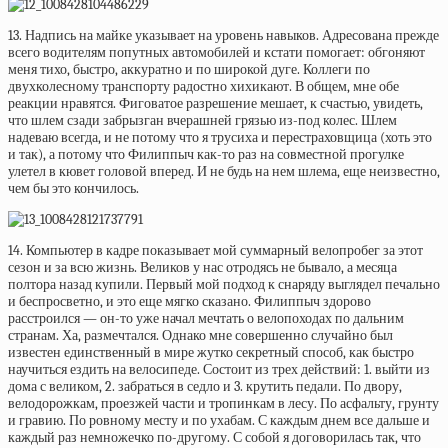
13. Надпись на майке указывает на уровень навыков. Адресована прежде
всего водителям попутных автомобилей и кстати помогает: обгоняют
меня тихо, быстро, аккуратно и по широкой дуге. Коллеги по
двухколесному транспорту радостно хихикают. В общем, мне обе
реакции нравятся. Фиговатое разрешение мешает, к счастью, увидеть,
что шлем сзади забрызган вчерашней грязью из-под колес. Шлем
надеваю всегда, и не потому что я трусиха и перестраховщица (хоть это
и так), а потому что Филиппыч как-то раз на совместной прогулке
улетел в кювет головой вперед. И не будь на нем шлема, еще неизвестно,
чем бы это кончилось.
14. Компьютер в кадре показывает мой суммарный велопробег за этот
сезон и за всю жизнь. Великов у нас отродясь не бывало, а месяца
полтора назад купили. Первый мой подход к снаряду выглядел печально
и беспросветно, и это еще мягко сказано. Филиппыч здорово
расстроился — он-то уже начал мечтать о велопоходах по дальним
странам. Ха, размечтался. Однако мне совершенно случайно был
известен единственный в мире жутко секретный способ, как быстро
научиться ездить на велосипеде. Состоит из трех действий: 1. выйти из
дома с великом, 2. забраться в седло и 3. крутить педали. По двору,
велодорожкам, проезжей части и тропинкам в лесу. По асфальту, грунту
и гравию. По ровному месту и по ухабам. С каждым днем все дальше и
каждый раз немножечко по-другому. С собой я договорилась так, что