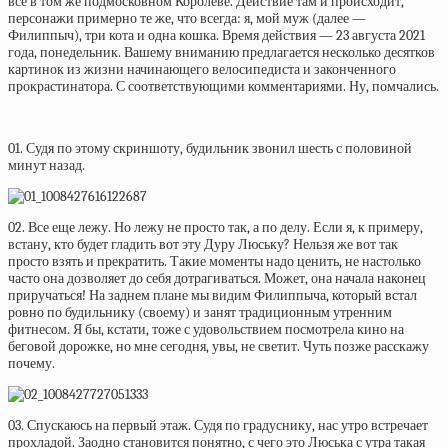
все в том же подмосковном Королеве. Действие там и происходит,
персонажи примерно те же, что всегда: я, мой муж (далее —
Филиппыч), три кота и одна кошка. Время действия — 23 августа 2021
года, понедельник. Вашему вниманию предлагается несколько десятков
картинок из жизни начинающего велосипедиста и законченного
прокрастинатора. С соответствующими комментариями. Ну, помчались.
01. Судя по этому скриншоту, будильник звонил шесть с половиной
минут назад.
02. Все еще лежу. Но лежу не просто так, а по делу. Если я, к примеру,
встану, кто будет гладить вот эту Дуру Люську? Нельзя же вот так
просто взять и прекратить. Такие моменты надо ценить, не настолько
часто она дозволяет до себя дотрагиваться. Может, она начала наконец
приручаться! На заднем плане мы видим Филиппыча, который встал
ровно по будильнику (своему) и занят традиционным утренним
фитнесом. Я бы, кстати, тоже с удовольствием посмотрела кино на
беговой дорожке, но мне сегодня, увы, не светит. Чуть позже расскажу
почему.
03. Спускаюсь на первый этаж. Судя по градуснику, нас утро встречает
прохладой. Заодно становится понятно, с чего это Люська с утра такая