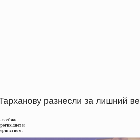
Тарханову разнесли за лишний ве
же сейчас
рогих диет и
теринством.