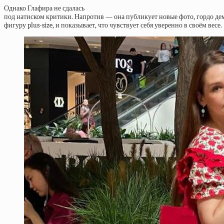
Однако Глафира не сдалась
под натиском критики. Напротив — она публикует новые фото, гордо д
фигуру plus-size, и показывает, что чувствует себя уверенно в своём весе.