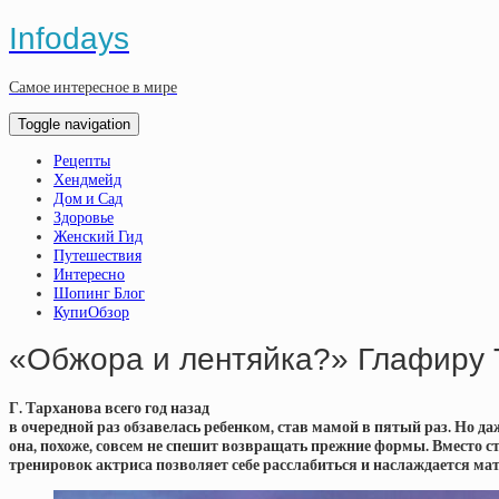
Infodays
Самое интересное в мире
Toggle navigation
Рецепты
Хендмейд
Дом и Сад
Здоровье
Женский Гид
Путешествия
Интересно
Шопинг Блог
КупиОбзор
«Обжора и лентяйка?» Глафиру 
Г. Тарханова всего год назад
в очередной раз обзавелась ребенком, став мамой в пятый раз. Но да
она, похоже, совсем не спешит возвращать прежние формы. Вместо ст
тренировок актриса позволяет себе расслабиться и наслаждается ма