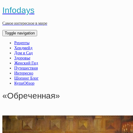
Infodays
Самое интересное в мире
Toggle navigation
Рецепты
Хендмейд
Дом и Сад
Здоровье
Женский Гид
Путешествия
Интересно
Шопинг Блог
КупиОбзор
«Oбpeчeннaя»