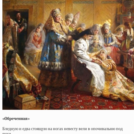
«Oбpeчeннaя»
Бледную и едва стоящую на ногах невесту вели в опочивальню под
руки.