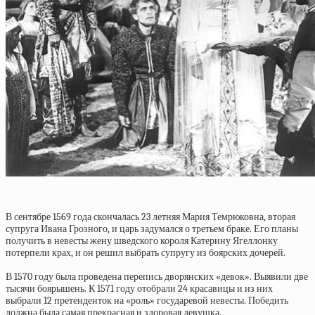
В сентябре 1569 года скончалась 23 летняя Мария Темрюковна, вторая
супруга Ивана Грозного, и царь задумался о третьем браке. Его планы
получить в невесты жену шведского короля Катерину Ягеллонку
потерпели крах, и он решил выбрать супругу из боярских дочерей.
В 1570 году была проведена перепись дворянских «девок». Выявили две
тысячи боярышень. К 1571 году отобрали 24 красавицы и из них
выбрали 12 претенденток на «роль» государевой невесты. Победить
должна была самая прекрасная и здоровая девушка.