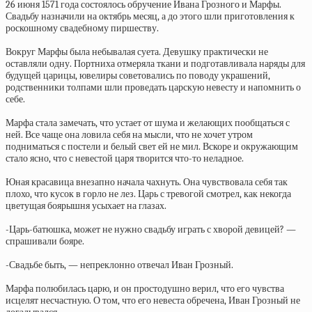
26 июня 1571 года состоялось обручение Ивана Грозного и Марфы.
Свадьбу назначили на октябрь месяц, а до этого шли приготовления к
роскошному свадебному пиршеству.
Вокруг Марфы была небывалая суета. Девушку практически не
оставляли одну. Портниха отмеряла ткани и подготавливала наряды для
будущей царицы, ювелиры советовались по поводу украшений,
родственники толпами шли проведать царскую невесту и напомнить о
себе.
Марфа стала замечать, что устает от шума и желающих пообщаться с
ней. Все чаще она ловила себя на мысли, что не хочет утром
подниматься с постели и белый свет ей не мил. Вскоре и окружающим
стало ясно, что с невестой царя творится что-то неладное.
Юная красавица внезапно начала чахнуть. Она чувствовала себя так
плохо, что кусок в горло не лез. Царь с тревогой смотрел, как некогда
цветущая боярышня усыхает на глазах.
-Царь-батюшка, может не нужно свадьбу играть с хворой девицей? —
спрашивали бояре.
-Свадьбе быть, — непреклонно отвечал Иван Грозный.
Марфа полюбилась царю, и он простодушно верил, что его чувства
исцелят несчастную. О том, что его невеста обречена, Иван Грозный не