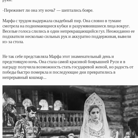
-Переживет ли она эту ночь? — шептались бояре.
Марфа с трудом выдержала свадебный пир. Она словно в тумане
смотрела на поднимающиеся кубки и разрумянившиеся лица вокруг.
Веселые голоса слились в один непрекращающийся гул. Неожиданно ее
подхватили несколько сильных рук и аккуратно поддерживая, вывели
из-за стола.
Не так себе представляла Марфа этот знаменательный день и
предстоящую ночь. Она стала самой красивой боярышней Руси и в
награду получила возможность стать государевой женой, но радость от
победы быстро померкла и последующие дни превратились в
непрерывный кошмар…