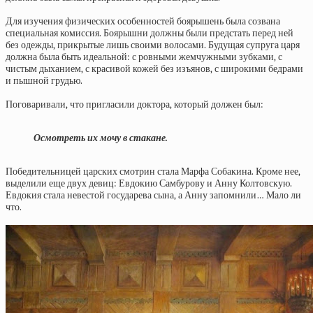
Для изучения физических особенностей боярышень была созвана
специальная комиссия. Боярышни должны были предстать перед ней
без одежды, прикрытые лишь своими волосами. Будущая супруга царя
должна была быть идеальной: с ровными жемчужными зубками, с
чистым дыханием, с красивой кожей без изъянов, с широкими бедрами
и пышной грудью.
Поговаривали, что пригласили доктора, который должен был:
Осмотреть их мочу в стакане.
Победительницей царских смотрин стала Марфа Собакина. Кроме нее,
выделили еще двух девиц: Евдокию Самбурову и Анну Колтовскую.
Евдокия стала невестой государева сына, а Анну запомнили… Мало ли
что.