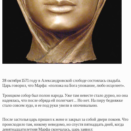
28 октября 1571 году в Александровской слободе состоялась свадьба.
Царь говорил, что Марфа: «положа на Бога упование, любо исцелеет».
Троицком собор был полон народа. Уже там невесте стало дурно, но она
надеялась, что после обряда ей полегчает… Но нет. На пиру бедняжке
стало совсем худо, и ее под руки увели в опочивальню.
После застолья царь пришел к жене и закрыл за собой двери покоев. Что
происходило там, никому неведомо, но спустя пятнадцать дней, когда
девятнадцатилетняя Марфа скончалась, царь заявил: