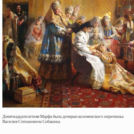
Девятнадцатилетняя Марфа была дочерью коломенского опричника
Василия Степановича Собакина.