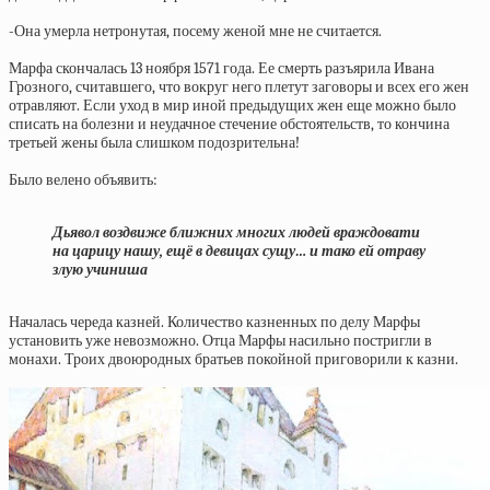
-Она умерла нетронутая, посему женой мне не считается.
Марфа скончалась 13 ноября 1571 года. Ее смерть разъярила Ивана
Грозного, считавшего, что вокруг него плетут заговоры и всех его жен
отравляют. Если уход в мир иной предыдущих жен еще можно было
списать на болезни и неудачное стечение обстоятельств, то кончина
третьей жены была слишком подозрительна!
Было велено объявить:
Дьявол воздвиже ближних многих людей враждовати
на царицу нашу, ещё в девицах сущу… и тако ей отраву
злую учиниша
Началась череда казней. Количество казненных по делу Марфы
установить уже невозможно. Отца Марфы насильно постригли в
монахи. Троих двоюродных братьев покойной приговорили к казни.