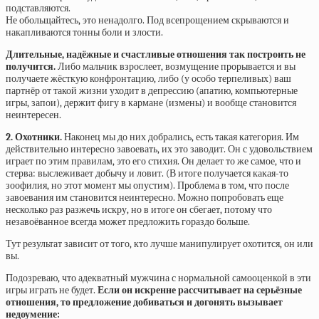
подставляются.
Не обольщайтесь, это ненадолго. Под всепрощением скрываются и
накапливаются тонны боли и злости.
Длительные, надёжные и счастливые отношения так построить не
получится.
Либо мальчик взрослеет, возмущение прорывается и вы
получаете жёсткую конфронтацию, либо (у особо терпеливых) ваш
партнёр от такой жизни уходит в депрессию (апатию, компьютерные
игры, запои), держит фигу в кармане (измены) и вообще становится
неинтересен.
2. Охотники.
Наконец мы до них добрались, есть такая категория. Им
действительно интересно завоевать, их это заводит. Он с удовольствием
играет по этим правилам, это его стихия. Он делает то же самое, что и
стерва: выслеживает добычу и ловит. (В итоге получается какая-то
зоофилия, но этот момент мы опустим). Проблема в том, что после
завоевания им становится неинтересно. Можно попробовать еще
несколько раз разжечь искру, но в итоге он сбегает, потому что
незавоёванное всегда может предложить гораздо больше.
Тут результат зависит от того, кто лучше манипулирует охотится, он или
вы.
Подозреваю, что адекватный мужчина с нормальной самооценкой в эти
игры играть не будет.
Если он искренне рассчитывает на серьёзные
отношения, то предложение добиваться и догонять вызывает
недоумение: