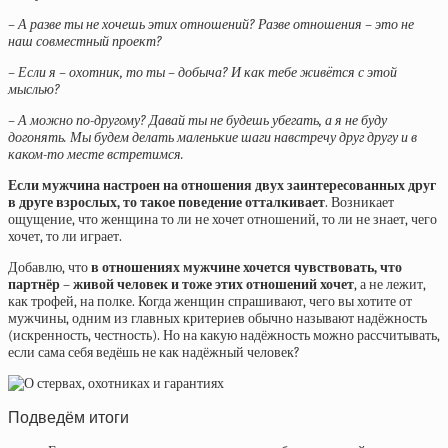
– А разве ты не хочешь этих отношений? Разве отношения – это не
наш совместный проект?
– Если я – охотник, то ты – добыча? И как тебе живётся с этой
мыслью?
– А можно по-другому? Давай ты не будешь убегать, а я не буду
догонять. Мы будем делать маленькие шаги навстречу друг другу и в
каком-то месте встретимся.
Если мужчина настроен на отношения двух заинтересованных друг
в друге взрослых, то такое поведение отталкивает
. Возникает
ощущение, что
женщина
то ли не хочет отношений, то ли не знает, чего
хочет, то ли играет.
Добавлю, что
в отношениях мужчине хочется чувствовать, что
партнёр – живой человек и тоже этих отношений хочет
, а не лежит,
как трофей, на полке. Когда женщин спрашивают, чего вы хотите от
мужчины, одним из главных критериев обычно называют надёжность
(искренность, честность). Но на какую надёжность можно рассчитывать,
если сама себя ведёшь не как надёжный человек?
Подведём итоги