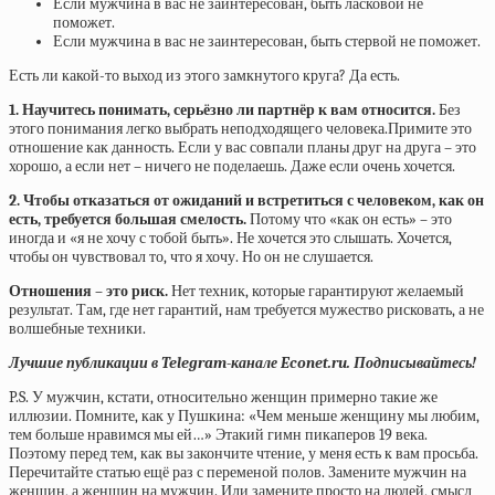
Если мужчина в вас не заинтересован, быть ласковой не
поможет.
Если мужчина в вас не заинтересован, быть стервой не поможет.
Есть ли какой-то выход из этого замкнутого круга? Да есть.
1. Научитесь понимать, серьёзно ли партнёр к вам относится.
Без
этого понимания легко выбрать неподходящего человека.Примите это
отношение как данность. Если у вас совпали планы друг на друга – это
хорошо, а если нет – ничего не поделаешь. Даже если очень хочется.
2. Чтобы отказаться от ожиданий и встретиться с человеком, как он
есть, требуется большая смелость.
Потому что «как он есть» – это
иногда и «я не хочу с тобой быть». Не хочется это слышать. Хочется,
чтобы он чувствовал то, что я хочу. Но он не слушается.
Отношения – это риск.
Нет техник, которые гарантируют желаемый
результат. Там, где нет гарантий, нам требуется мужество рисковать, а не
волшебные техники.
Лучшие публикации в Telegram-канале Econet.ru. Подписывайтесь!
P.S. У мужчин, кстати, относительно женщин примерно такие же
иллюзии. Помните, как у Пушкина: «Чем меньше женщину мы любим,
тем больше нравимся мы ей…» Этакий гимн пикаперов 19 века.
Поэтому перед тем, как вы закончите чтение, у меня есть к вам просьба.
Перечитайте статью ещё раз с переменой полов. Замените мужчин на
женщин, а женщин на мужчин. Или замените просто на людей, смысл