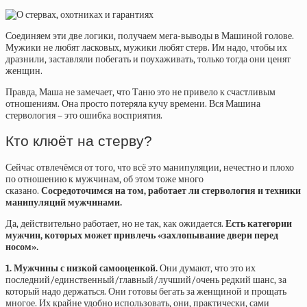
Соединяем эти две логики, получаем мега-выводы в Машиной голове.
Мужики не любят ласковых, мужики любят стерв. Им надо, чтобы их
дразнили, заставляли побегать и поухаживать, только тогда они ценят
женщин.
Правда, Маша не замечает, что Таню это не привело к счастливым
отношениям. Она просто потеряла кучу времени. Вся Машина
стервология – это ошибка восприятия.
Кто клюёт на стерву?
Сейчас отвлечёмся от того, что всё это манипуляции, нечестно и плохо
по отношению к мужчинам, об этом тоже много
сказано.
Сосредоточимся на том, работает ли стервология и техники
манипуляций мужчинами.
Да, действительно работает, но не так, как ожидается.
Есть категории
мужчин, которых может привлечь «захлопывание двери перед
носом».
1. Мужчины с низкой самооценкой.
Они думают, что это их
последний/единственный/главный/лучший/очень редкий шанс, за
который надо держаться. Они готовы бегать за женщиной и прощать
многое. Их крайне удобно использовать, они, практически, сами