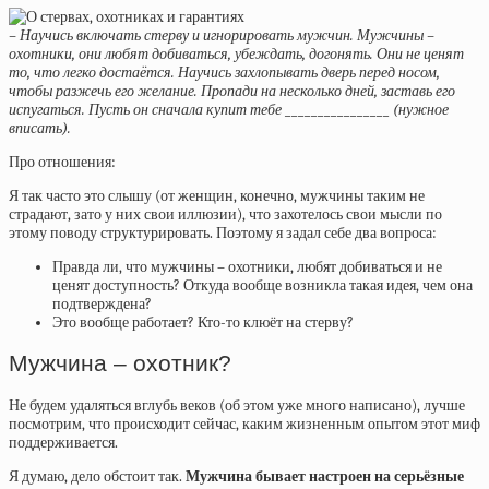
– Научись включать стерву и игнорировать мужчин. Мужчины –
охотники, они любят добиваться, убеждать, догонять. Они не ценят
то, что легко достаётся. Научись захлопывать дверь перед носом,
чтобы разжечь его желание. Пропади на несколько дней, заставь его
испугаться. Пусть он сначала купит тебе ________________ (нужное
вписать).
Про отношения:
Я так часто это слышу (от женщин, конечно, мужчины таким не
страдают, зато у них свои иллюзии), что захотелось свои мысли по
этому поводу структурировать. Поэтому я задал себе два вопроса:
Правда ли, что мужчины – охотники, любят добиваться и не
ценят доступность? Откуда вообще возникла такая идея, чем она
подтверждена?
Это вообще работает? Кто-то клюёт на стерву?
Мужчина
– охотник?
Не будем удаляться вглубь веков (об этом уже много написано), лучше
посмотрим, что происходит сейчас, каким жизненным опытом этот миф
поддерживается.
Я думаю, дело обстоит так.
Мужчина бывает настроен на серьёзные