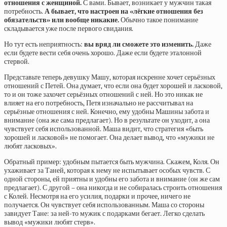
отношения с женщиной.
С вами. Бывает, возникает у мужчин такая
потребность.
А бывает, что настроен на «лёгкие отношения без
обязательств» или вообще никакие.
Обычно такое понимание
складывается уже после первого свидания.
Но тут есть неприятность:
вы вряд ли сможете это изменить.
Даже
если будете вести себя очень хорошо. Даже если будете эталонной
стервой.
Представьте теперь девушку Машу, которая искренне хочет серьёзных
отношений с Петей. Она думает, что если она будет хорошей и ласковой,
то и он тоже захочет серьёзных отношений с ней. Но это никак не
влияет на его потребность, Петя изначально не рассчитывал на
серьёзные отношения с ней. Конечно, ему удобны Машины забота и
внимание (она же сама предлагает). Но в результате он уходит, а она
чувствует себя использованной. Маша видит, что стратегия «быть
хорошей и ласковой» не помогает. Она делает вывод, что «мужики не
любят ласковых».
Обратный пример: удобным пытается быть мужчина. Скажем, Коля. Он
ухаживает за Таней, которая к нему не испытывает особых чувств. С
одной стороны, ей приятны и удобны его забота и внимание (он же сам
предлагает). С другой – она никогда и не собиралась строить отношения
с Колей. Несмотря на его усилия, подарки и прочее, ничего не
получается. Он чувствует себя использованным. Маша со стороны
завидует Тане: за ней-то мужик с подарками бегает. Легко сделать
вывод «мужики любят стерв».