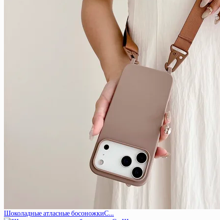
Шоколадные атласные босоножкиС…