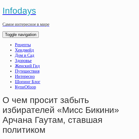
Infodays
Самое интересное в мире
Toggle navigation
Рецепты
Хендмейд
Дом и Сад
Здоровье
Женский Гид
Путешествия
Интересно
Шопинг Блог
КупиОбзор
О чем просит забыть
избирателей «Мисс Бикини»
Арчана Гаутам, ставшая
политиком