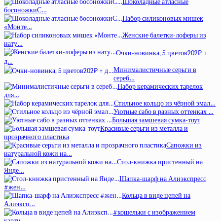
Шоколадные атласные
босоножкиС…
Набор силиконовых мишек
«Монте…
Женские балетки-лоферы из
нату…
Очки-новинка, 5 цветов202₽ +
д…
Минималистичные серьги в
сереб…
Набор керамических тарелок
для…
Стильное кольцо из чёрной эмал…
Уютные сабо в разных оттенках …
Большая замшевая сумка-тоут
Красивые серьги из металла и
прозрачного пластика
Сапожки из
натуральной кожи на…
Стол-книжка пристенный на
Янде…
Шапка-шарф на Алиэкспресс
#жен…
Кольца в виде цепей на
Алиэксп…
#кошельки с изображением
карти…