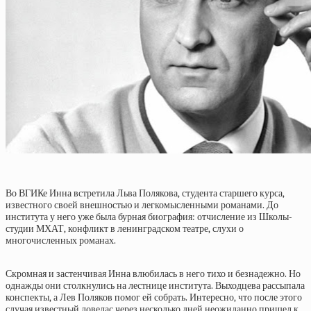
Во ВГИКе Инна встретила Льва Полякова, студента старшего курса,
известного своей внешностью и легкомысленными романами. До
института у него уже была бурная биография: отчисление из Школы-
студии МХАТ, конфликт в ленинградском театре, слухи о
многочисленных романах.
Скромная и застенчивая Инна влюбилась в него тихо и безнадежно. Но
однажды они столкнулись на лестнице института. Выходцева рассыпала
конспекты, а Лев Поляков помог ей собрать. Интересно, что после этого
случая известный ловелас через несколько дней неожиданно пришел к