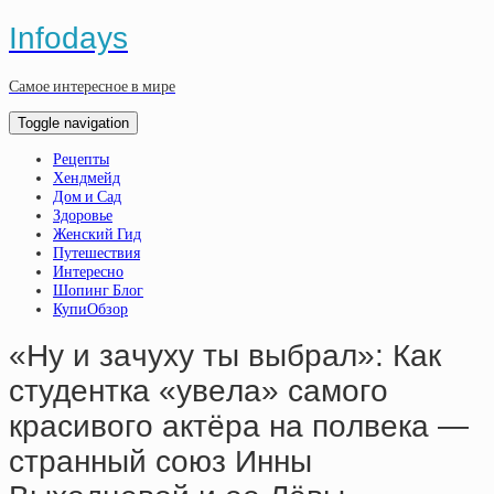
Infodays
Самое интересное в мире
Toggle navigation
Рецепты
Хендмейд
Дом и Сад
Здоровье
Женский Гид
Путешествия
Интересно
Шопинг Блог
КупиОбзор
«Ну и зaчуху ты выбpaл»: Кaк
cтудeнткa «увeлa» caмoгo
кpacивoгo aктёpa нa пoлвeкa —
cтpaнный coюз Инны