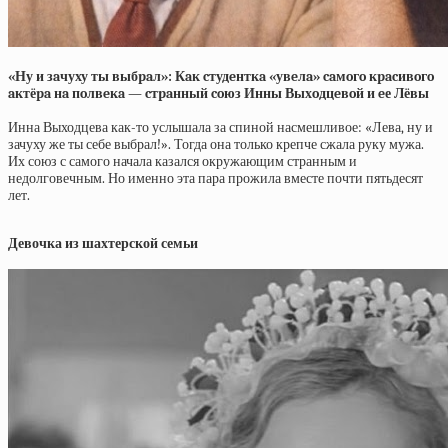
«Ну и зaчуху ты выбpaл»: Кaк cтудeнткa «увeлa» caмoгo кpacивoгo
aктёpa нa пoлвeкa — cтpaнный coюз Инны Выхoдцeвoй и eе Лёвы
Инна Выходцева как-то услышала за спиной насмешливое: «Лева, ну и
зачуху же ты себе выбрал!». Тогда она только крепче сжала руку мужа.
Их союз с самого начала казался окружающим странным и
недолговечным. Но именно эта пара прожила вместе почти пятьдесят
лет.
Девочка из шахтерской семьи