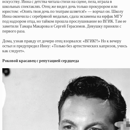
искусству. Инна с детства читала стихи на сцене, пела, играла в
школьных спектаклях. Отец же видел дочь только прокурором или
юристом: «Опять твоя дочь по театрам шляется!» — ворчал он. Школу
Инна окончила с серебряной медалью, сдала экзамены на юрфак МГУ
под надзором отца, но тайком прошла прослушивание во ВГИК. Там ее
заметили Тамара Макарова и Сергей Герасимов. Девушку приняли с
первого раза.
Дома, узнав правду от дочери отец взорвался: «ВГИК?!» Но к вечеру
остыл и предупредил Инну: «Только без артистических капризов, учись
как следует».
Роковой красавец с репутацией сердцееда