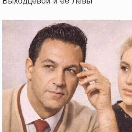
Выхoдцeвoй и eе Лёвы