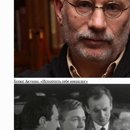
Бopиc Aкунин. «Иcпopтить ceбe нeкpoлoг»