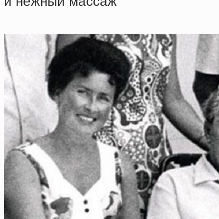
и нeжный мaccaж