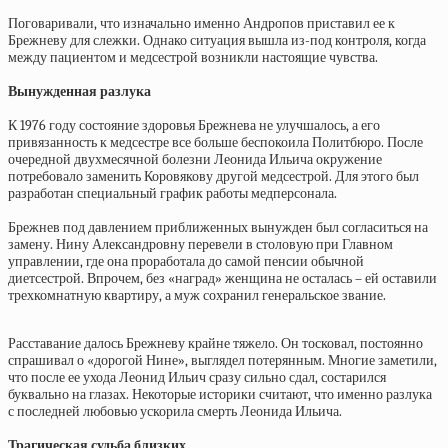
Поговаривали, что изначально именно Андропов приставил ее к
Брежневу для слежки. Однако ситуация вышла из-под контроля, когда
между пациентом и медсестрой возникли настоящие чувства.
Вынужденная разлука
К 1976 году состояние здоровья Брежнева не улучшалось, а его
привязанность к медсестре все больше беспокоила Политбюро. После
очередной двухмесячной болезни Леонида Ильича окружение
потребовало заменить Коровякову другой медсестрой. Для этого был
разработан специальный график работы медперсонала.
Брежнев под давлением приближенных вынужден был согласиться на
замену. Нину Александровну перевели в столовую при Главном
управлении, где она проработала до самой пенсии обычной
диетсестрой. Впрочем, без «наград» женщина не осталась – ей оставили
трехкомнатную квартиру, а муж сохранил генеральское звание.
Расставание далось Брежневу крайне тяжело. Он тосковал, постоянно
спрашивал о «дорогой Нине», выглядел потерянным. Многие заметили,
что после ее ухода Леонид Ильич сразу сильно сдал, состарился
буквально на глазах. Некоторые историки считают, что именно разлука
с последней любовью ускорила смерть Леонида Ильича.
Трагическая судьба близких