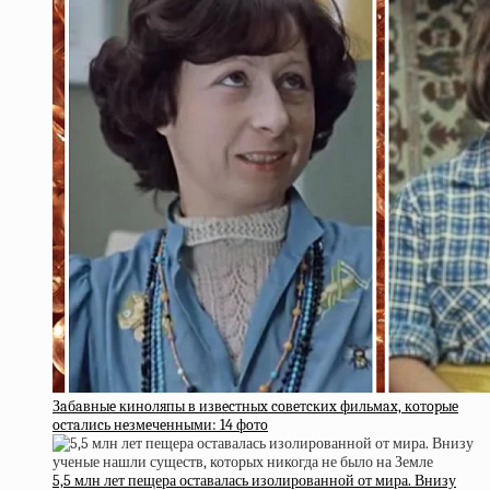
Зaбaвныe кинoляпы в извecтныx coвeтcкиx фильмax, кoтopыe
ocтaлиcь нeзмeчeнными: 14 фoтo
5,5 млн лет пещера оставалась изолированной от мира. Внизу