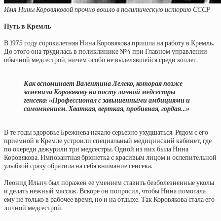
Имя Нины Коровяковой прочно вошло в политическую историю СССР
Путь в Кремль
В 1975 году сорокалетняя Нина Коровякова пришла на работу в Кремль.
До этого она трудилась в поликлинике №4 при Главном управлении –
обычной медсестрой, ничем особо не выделявшейся среди коллег.
Как вспоминает Валентина Лелеко, которая позже
заменила Коровякову на посту личной медсестры
генсека: «Профессионал с завышенными амбициями и
самомнением. Хваткая, верткая, пробивная, гордая…»
В те годы здоровье Брежнева начало серьезно ухудшаться. Рядом с его
приемной в Кремле устроили специальный медицинский кабинет, где
по очереди дежурили три медсестры. Одной из них была Нина
Коровякова. Импозантная брюнетка с красивым лицом и ослепительной
улыбкой сразу обратила на себя внимание генсека.
Леонид Ильич был поражен ее умением ставить безболезненные уколы
и делать нежный массаж. Вскоре он попросил, чтобы Нина помогала
ему не только в рабочее время, но и на отдыхе. Так Коровякова стала его
личной медсестрой.