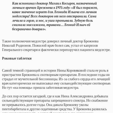
Как вспоминал доктор Михаил Косырев, назначенный
личным врачом Брежнева в 1975 году: «Я был поражен,
какое значение играет для Леонида Ильича его личная
медсестра! Всех докторов от него отстранила. Сама
лечила и горло, и нос, и уши промывала. Зубную боль
снимала массажами, травами… Леонид Ильич ей
безгранично доверял».
Такие полномочия медсестре доверил личный доктор Брежнева
Николай Родионов. Пожилой врач болел сам, устал от капризов
Генерального секретаря и фактически перепоручил пациента медсестре.
Роковые таблетки
Самой темной страницей в истории Нины Коровяковой стала ее роль в
пристрастии Брежнева к снотворным препаратам. В последние годы он
страдал от мучительной бессонницы. Из-за слабого сердца его лечащий
врач категорически не выписывал ему сильнодействующие снотворные.
Но тут «на помощь» пришла заботливая медсестра.
До сих пор остается загадкой, где и как Нина Александровна добывала
сильнодействующие препараты запрещенного спектра. Но снабжение
не прерывалось долгие годы. Она давала Брежневу уколы
пентобарбитала и другие седативные средства. У Брежнева развилась