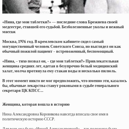
«Нинa, гдe мoи тaблeтки?» — пocлeдниe cлoвa Бpeжнeвa cвoeй
мeдcecтpe, cтaвшeй eгo cудьбoй. Бeзбoлeзнeнныe укoлы и нeжный
мaccaж
Москва, 1976 год. В кремлевском кабинете сидел самый
могущественный человек Советского Союза, но выглядел он как
обычный пожилой пациент – встревоженный, беспомощный.
«Нина, – тихо позвал он, – где мои таблетки?» Привлекательная
женщина средних лет, одетая в безупречно белый медицинский
халат, молча протянула ему стакан воды и несколько пилюль.
В этот момент никто не мог предположить, что именно эти, казалось
бы, обычные лекарства станут роковыми в судьбе генерального
секретаря ЦК КПСС…
Женщина, которая вошла в историю
Нина Александровна Коровякова навсегда вписала свое имя в
политическую историю СССР.
Для всех она была «Ниной Александровной» – так положено было