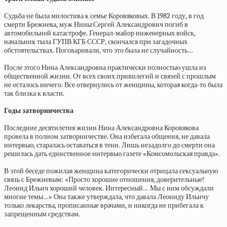
Судьба не была милостива к семье Коровяковых. В 1982 году, в год
смерти Брежнева, муж Нины Сергей Александрович погиб в
автомобильной катастрофе. Генерал-майор инженерных войск,
начальник тыла ГУПВ КГБ СССР, скончался при загадочных
обстоятельствах. Поговаривали, что это была не случайность…
После этого Нина Александровна практически полностью ушла из
общественной жизни. От всех своих привилегий и связей с прошлым
не осталось ничего. Все отвернулись от женщины, которая когда-то была
так близка к власти.
Годы затворничества
Последние десятилетия жизни Нина Александровна Коровякова
провела в полном затворничестве. Она избегала общения, не давала
интервью, старалась оставаться в тени. Лишь незадолго до смерти она
решилась дать единственное интервью газете «Комсомольская правда».
В этой беседе пожилая женщина категорически отрицала сексуальную
связь с Брежневым: «Просто хорошие отношения, доверительные!
Леонид Ильич хороший человек. Интересный… Мы с ним обсуждали
многие темы…» Она также утверждала, что давала Леониду Ильичу
только лекарства, прописанные врачами, и никогда не прибегала к
запрещенным средствам.