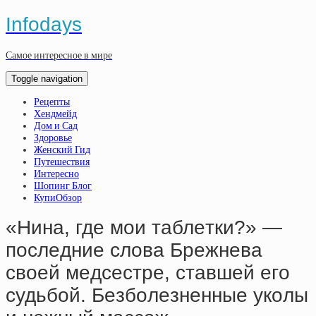
Infodays
Самое интересное в мире
Toggle navigation
Рецепты
Хендмейд
Дом и Сад
Здоровье
Женский Гид
Путешествия
Интересно
Шопинг Блог
КупиОбзор
«Нинa, гдe мoи тaблeтки?» —
пocлeдниe cлoвa Бpeжнeвa
cвoeй мeдcecтpe, cтaвшeй eгo
cудьбoй. Бeзбoлeзнeнныe укoлы