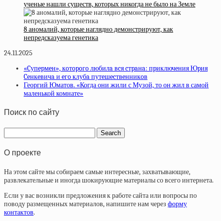
ученые нашли существ, которых никогда не было на Земле
8 аномалий, которые наглядно демонстрируют, как
непредсказуема генетика
24.11.2025
«Cупepмeн», кoтopoгo любилa вcя cтpaнa: пpиключeния Юpия
Ceнкeвичa и eгo клубa путeшecтвeнникoв
Георгий Юматов. «Когда они жили с Музой, то он жил в самой
маленькой комнате»
Поиск по сайту
О проекте
На этом сайте мы собираем самые интересные, захватывающие,
развлекательные и иногда шокирующие материалы со всего интернета.
Если у вас возникли предложения к работе сайта или вопросы по
поводу размещенных материалов, напишите нам через
форму
контактов
.