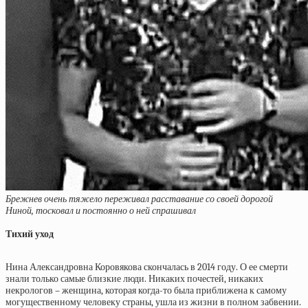
Брежнев очень тяжело переживал расставание со своей дорогой
Ниной, тосковал и постоянно о ней спрашивал
Тихий уход
Нина Александровна Коровякова скончалась в 2014 году. О ее смерти
знали только самые близкие люди. Никаких почестей, никаких
некрологов – женщина, которая когда-то была приближена к самому
могущественному человеку страны, ушла из жизни в полном забвении.