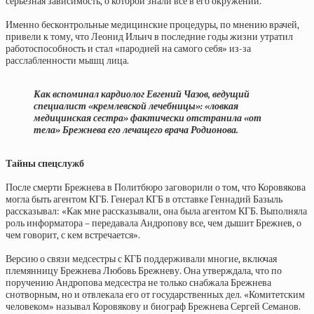
серьезная зависимость, о которой знали все в его окружении.
Именно бесконтрольные медицинские процедуры, по мнению врачей,
привели к тому, что Леонид Ильич в последние годы жизни утратил
работоспособность и стал «пародией на самого себя» из-за
расслабленности мышц лица.
Как вспоминал кардиолог Евгений Чазов, ведущий
специалист «кремлевской лечебницы»: «ловкая
медицинская сестра» фактически отстранила «от
тела» Брежнева его лечащего врача Родионова.
Тайны спецслужб
После смерти Брежнева в Политбюро заговорили о том, что Коровякова
могла быть агентом КГБ. Генерал КГБ в отставке Геннадий Базыль
рассказывал: «Как мне рассказывали, она была агентом КГБ. Выполняла
роль информатора – передавала Андропову все, чем дышит Брежнев, о
чем говорит, с кем встречается».
Версию о связи медсестры с КГБ поддерживали многие, включая
племянницу Брежнева Любовь Брежневу. Она утверждала, что по
поручению Андропова медсестра не только снабжала Брежнева
снотворным, но и отвлекала его от государственных дел. «Комитетским
человеком» называл Коровякову и биограф Брежнева Сергей Семанов.