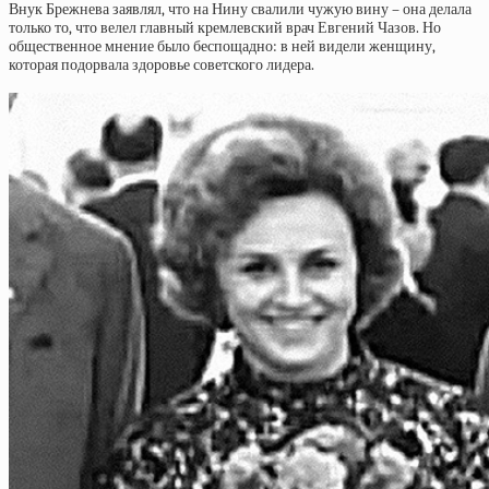
Внук Брежнева заявлял, что на Нину свалили чужую вину – она делала
только то, что велел главный кремлевский врач Евгений Чазов. Но
общественное мнение было беспощадно: в ней видели женщину,
которая подорвала здоровье советского лидера.