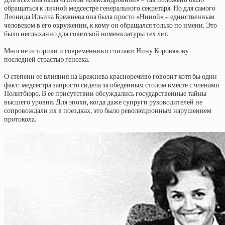
обращаться к личной медсестре генерального секретаря. Но для самого
Леонида Ильича Брежнева она была просто «Ниной» – единственным
человеком в его окружении, к кому он обращался только по имени. Это
было неслыханно для советской номенклатуры тех лет.
Многие историки и современники считают Нину Коровякову
последней страстью генсека.
О степени ее влияния на Брежнева красноречиво говорит хотя бы один
факт: медсестра запросто сидела за обеденным столом вместе с членами
Политбюро. В ее присутствии обсуждались государственные тайны
высшего уровня. Для эпохи, когда даже супруги руководителей не
сопровождали их в поездках, это было революционным нарушением
протокола.