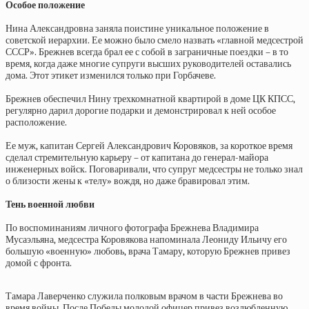
Особое положение
Нина Александровна заняла поистине уникальное положение в
советской иерархии. Ее можно было смело назвать «главной медсестрой
СССР». Брежнев всегда брал ее с собой в заграничные поездки – в то
время, когда даже многие супруги высших руководителей оставались
дома. Этот этикет изменился только при Горбачеве.
Брежнев обеспечил Нину трехкомнатной квартирой в доме ЦК КПСС,
регулярно дарил дорогие подарки и демонстрировал к ней особое
расположение.
Ее муж, капитан Сергей Александрович Коровяков, за короткое время
сделал стремительную карьеру – от капитана до генерал-майора
инженерных войск. Поговаривали, что супруг медсестры не только знал
о близости жены к «телу» вождя, но даже бравировал этим.
Тень военной любви
По воспоминаниям личного фотографа Брежнева Владимира
Мусаэльяна, медсестра Коровякова напоминала Леониду Ильичу его
большую «военную» любовь, врача Тамару, которую Брежнев привез
домой с фронта.
Тамара Лаверченко служила полковым врачом в части Брежнева во
время войны. После Победы молодой офицер привез возлюбленную