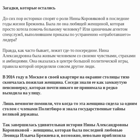
Загадки, которые остались
До сих пор историки спорят о роли Нины Коровяковой в последние
годы жизни Брежнева. Была ли она любящей женщиной, которая
просто хотела помочь больному человеку? Или циничным агентом
спецслужб, выполнявшим приказы по устранению «отработавшего»
лидера?
Правда, как часто бывает, лежит где-то посередине. Нина
Александровна была живым человеком со своими чувствами, страхами
и амбициями. Она оказалась в центре большой политической игры,
правила которой определяли совсем другие люди.
В 2014 году в Москве в своей квартире на окраине столицы тихо
скончалась пожилая женщина. Соседи знали ее как замкнутую
пенсионерку, которая почти никого не принимала и редко
выходила на улицу.
Лишь немногие помнили, что когда-то эта женщина сидела за одним
столом с членами Политбюро и знала государственные тайны
великой державы.
Так завершилась удивительная история Нины Александровны
Коровяковой – женщины, которая была последней любовью
Леонида Ильича Брежнева и, возможно, невольно приблизила