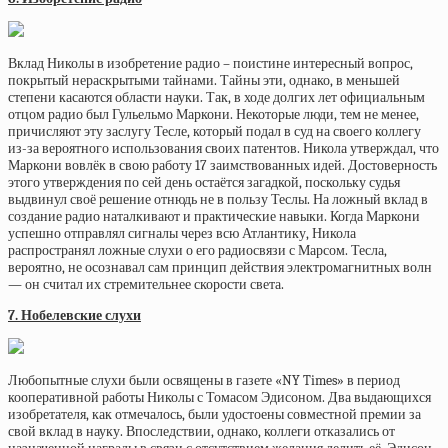
Вклад Николы в изобретение радио – поистине интересный вопрос,
покрытый нераскрытыми тайнами. Тайны эти, однако, в меньшей
степени касаются области науки. Так, в ходе долгих лет официальным
отцом радио был Гульельмо Маркони. Некоторые люди, тем не менее,
причисляют эту заслугу Тесле, который подал в суд на своего коллегу
из-за вероятного использования своих патентов. Никола утверждал, что
Маркони вовлёк в свою работу 17 заимствованных идей. Достоверность
этого утверждения по сей день остаётся загадкой, поскольку судья
выдвинул своё решение отнюдь не в пользу Теслы. На ложный вклад в
создание радио наталкивают и практические навыки. Когда Маркони
успешно отправлял сигналы через всю Атлантику, Никола
распространял ложные слухи о его радиосвязи с Марсом. Тесла,
вероятно, не осознавал сам принцип действия электромагнитных волн
— он считал их стремительнее скорости света.
7. Нобелевские слухи
Любопытные слухи были освящены в газете «NY Times» в период
кооперативной работы Николы с Томасом Эдисоном. Два выдающихся
изобретателя, как отмечалось, были удостоены совместной премии за
свой вклад в науку. Впоследствии, однако, коллеги отказались от