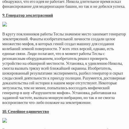
обнаружил, что его идея не работает. Никола длительное время искал
финансирование для модернизации башни, но так и не добился успеха.
9. Генератор землетрясений
В кругу поклонников работы Теслы значимое место занимает генератор
землетрясений. Фанаты изобретательной личности создали целое
множество мифов, в которых гений создал машину для создания
колебаний земной поверхности. У всех этих версий, однако, есть
единые связи. Люди полагают, что в момент работы Теслы с
резонансным оборудованием, изобретатель решил проверить
устройство на обширной местности. Установка, к удивлению Николы,
смогла вызвать тряску всей ближайшей окраины. Изобретатель,
шокированный результатами эксперимента, разбил генератор и скрыл
следы своей деятельности к приезду полиции. Разумеется, достоверные
доказательства сей истории в нашем мире отсутствуют. Некоторые
энтузиасты, тем не менее, попытались воссоздать мифический
генератор в шоу «Разрушители мифов». Установка, работавшая на
заданной частоте, вызвала мощную вибрацию, но так и не смогла
воспроизвести что-либо похожее на землетрясение.
10. Семейное одиночество