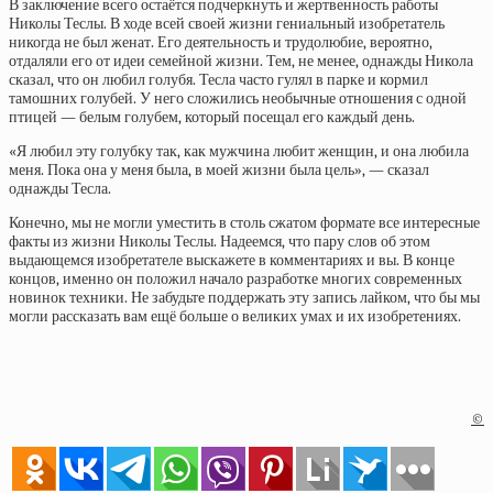
В заключение всего остаётся подчеркнуть и жертвенность работы
Николы Теслы. В ходе всей своей жизни гениальный изобретатель
никогда не был женат. Его деятельность и трудолюбие, вероятно,
отдаляли его от идеи семейной жизни. Тем, не менее, однажды Никола
сказал, что он любил голубя. Тесла часто гулял в парке и кормил
тамошних голубей. У него сложились необычные отношения с одной
птицей — белым голубем, который посещал его каждый день.
«Я любил эту голубку так, как мужчина любит женщин, и она любила
меня. Пока она у меня была, в моей жизни была цель», — сказал
однажды Тесла.
Конечно, мы не могли уместить в столь сжатом формате все интересные
факты из жизни Николы Теслы. Надеемся, что пару слов об этом
выдающемся изобретателе выскажете в комментариях и вы. В конце
концов, именно он положил начало разработке многих современных
новинок техники. Не забудьте поддержать эту запись лайком, что бы мы
могли рассказать вам ещё больше о великих умах и их изобретениях.
©