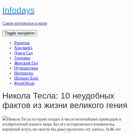
Infodays
Самое интересное в мире
Toggle navigation
Рецепты
Хендмейд
Дом и Сад
Здоровье
Женский Гид
Путешествия
Интересно
Шопинг Блог
КупиОбзор
Никола Тесла: 10 неудобных
фактов из жизни великого гения
Никола Тесла по праву входит в число величайших провидцев и
изобретателей нашего мира. Без его исторического влияния вы,
вероятней всего, не смогли бы даже прочитать эту запись. За 86 лет