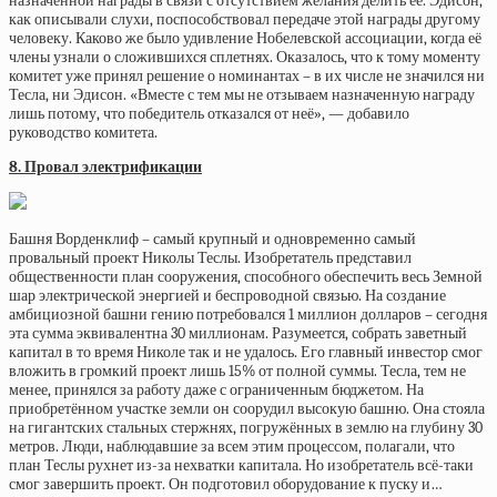
назначенной награды в связи с отсутствием желания делить её. Эдисон,
как описывали слухи, поспособствовал передаче этой награды другому
человеку. Каково же было удивление Нобелевской ассоциации, когда её
члены узнали о сложившихся сплетнях. Оказалось, что к тому моменту
комитет уже принял решение о номинантах – в их числе не значился ни
Тесла, ни Эдисон. «Вместе с тем мы не отзываем назначенную награду
лишь потому, что победитель отказался от неё», — добавило
руководство комитета.
8. Провал электрификации
Башня Ворденклиф – самый крупный и одновременно самый
провальный проект Николы Теслы. Изобретатель представил
общественности план сооружения, способного обеспечить весь Земной
шар электрической энергией и беспроводной связью. На создание
амбициозной башни гению потребовался 1 миллион долларов – сегодня
эта сумма эквивалентна 30 миллионам. Разумеется, собрать заветный
капитал в то время Николе так и не удалось. Его главный инвестор смог
вложить в громкий проект лишь 15% от полной суммы. Тесла, тем не
менее, принялся за работу даже с ограниченным бюджетом. На
приобретённом участке земли он соорудил высокую башню. Она стояла
на гигантских стальных стержнях, погружённых в землю на глубину 30
метров. Люди, наблюдавшие за всем этим процессом, полагали, что
план Теслы рухнет из-за нехватки капитала. Но изобретатель всё-таки
смог завершить проект. Он подготовил оборудование к пуску и…