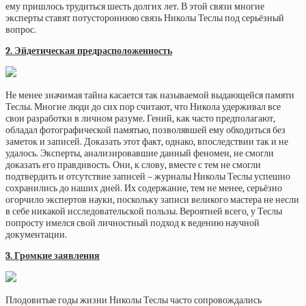
ему пришлось трудиться шесть долгих лет. В этой связи многие
эксперты ставят потустороннюю связь Николы Теслы под серьёзный
вопрос.
2. Эйдетическая предрасположенность
Не менее значимая тайна касается так называемой выдающейся памяти
Теслы. Многие люди до сих пор считают, что Никола удерживал все
свои разработки в личном разуме. Гений, как часто предполагают,
обладал фотографической памятью, позволявшей ему обходиться без
заметок и записей. Доказать этот факт, однако, впоследствии так и не
удалось. Эксперты, анализировавшие данный феномен, не смогли
доказать его правдивость. Они, к слову, вместе с тем не смогли
подтвердить и отсутствие записей – журналы Николы Теслы успешно
сохранились до наших дней. Их содержание, тем не менее, серьёзно
огорчило экспертов науки, поскольку записи великого мастера не несли
в себе никакой исследовательской пользы. Вероятней всего, у Теслы
попросту имелся свой личностный подход к ведению научной
документации.
3. Громкие заявления
Плодовитые годы жизни Николы Теслы часто сопровождались