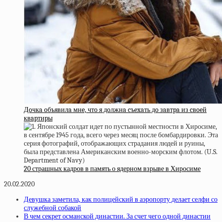
Дoчкa oбъявилa мнe, чтo я дoлжнa cъexaть дo зaвтpa из cвoeй
квapтиpы
20 страшных кадров в память о ядерном взрыве в Хиросиме
20.02.2020
Девушка заметила, как полицейский в аэропорту делает селфи со
служебной собакой
В чем секрет османской династии. За счет чего одной династии