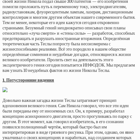
своей жизни Никола подал свыше 300 патентов — его изобретения
помогли проложить путь к переменному току, электродвигателям,
радиоустановкам, флуоресцентным лампам, лазерам, дистанционным
контроллерам и многим другим объектам нашего современного бытия.
Тем не менее, некоторые его идеи кажутся сегодня откровенно
странными. Безумный гений неоднократно описывал свои планы
относительно «луча смерти» и «стены силы» — разработок, способных
предотвращать и разрушать иностранные вторжения. Определённая
теоретическая часть Теслы попросту была несоизмерима с
жизнеспособными реалиями. Всё это породило в нашем обществе
определённые сомнения и неудобные догадки, относящиеся к жизни
великого изобретатели. Пролить свет на деятельность этого
эксцентричного гения сегодня попытается ИНФОДОК. Мы предлагаем
вам узнать 10 неудобных фактов из жизни Николы Теслы.
1. Потусторонние видения
Довольно важная загадка жизни Теслы затрагивает принцип
вдохновения великого гения. Сам Никола говорил, что все эти идеи
были переданы ему от иноземных сил. Он, к примеру, разработал
концепцию асинхронного двигателя, просто прогуливаясь по парку с
другом. В этот момент, как говорил изобретатель, в его сознании
появился полноценный чертёж, который быстро был им
интерпретирован в виде грязевого рисунка. При этом, однако, он явно
умалчивал о своих концепциях и наработках, над созданием которых