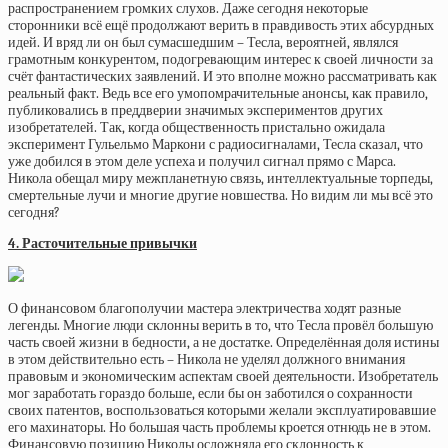
распространением громких слухов. Даже сегодня некоторые
сторонники всё ещё продолжают верить в правдивость этих абсурдных
идей. И вряд ли он был сумасшедшим – Тесла, вероятней, являлся
грамотным конкурентом, подогревающим интерес к своей личности за
счёт фантастических заявлений. И это вполне можно рассматривать как
реальный факт. Ведь все его умопомрачительные анонсы, как правило,
публиковались в преддверии значимых экспериментов других
изобретателей. Так, когда общественность пристально ожидала
эксперимент Гульельмо Маркони с радиосигналами, Тесла сказал, что
уже добился в этом деле успеха и получил сигнал прямо с Марса.
Никола обещал миру межпланетную связь, интеллектуальные торпеды,
смертельные лучи и многие другие новшества. Но видим ли мы всё это
сегодня?
4. Расточительные привычки
О финансовом благополучии мастера электричества ходят разные
легенды. Многие люди склонны верить в то, что Тесла провёл большую
часть своей жизни в бедности, а не достатке. Определённая доля истины
в этом действительно есть – Никола не уделял должного внимания
правовым и экономическим аспектам своей деятельности. Изобретатель
мог заработать гораздо больше, если бы он заботился о сохранности
своих патентов, воспользоваться которыми желали эксплуатировавшие
его махинаторы. Но большая часть проблемы кроется отнюдь не в этом.
Финансовую позицию Николы осложняла его склонность к