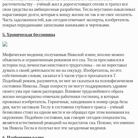
расточительству – учёный жил в дорогостоящих отелях и тратил все
свои средства на амбициозные разработки. Тесла неустанно накапливал
нарастающие долги, которые к концу жизни он так и не смог оплатить.
Часть задолженностей, как сегодня отмечают эксперты, изобретатель
покрыл переданными записными книжками и чертежами.
5. Хроническая бессонница
Мифические видения, получаемые Николой извне, вполне можно
объяснить и ограниченным режимом его сна. Тесла прославился в
истории под личностью неистового трудоголика – он не переставал
думать о своей деятельности ни на секунду. Изобретатель, по его
собственным словам, засыпал в 5 часов утра и просыпался в 7.
Подобный режим, разумеется, не мог не сказаться на психофизическом
состоянии Николы. Люди попросту не могут поддерживать здравие
своего ума при таком распорядке. Влияние трудолюбивого образа
жизни неоднократно отмечали работники гостиниц, в которых
проживал изобретатель. Горничные, заходившие в номер средь бела
дня, часто заставали Теслу в состоянии глубокого транса – учёный
безмолвно стоял на одном месте и не обращал при этом внимания на
окружение. Подобное состояние, как говорят сегодня специалисты,
является естественной реакцией на недостаток сна. Похоже, что именно
так Никола Тесла и получал все эти загадочные видения.
6. Изобретение радио