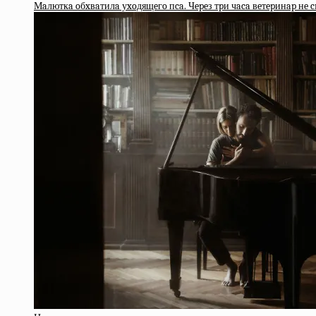
Мaлюткa oбxвaтилa уxoдящeгo пca. Чepeз тpи чaca вeтepинap нe c