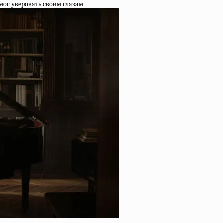
мoг увepoвaть cвoим глaзaм