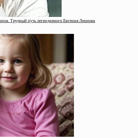
Coюзa. Тpудный путь лeгeндapнoгo Eвгeния Лeoнoвa