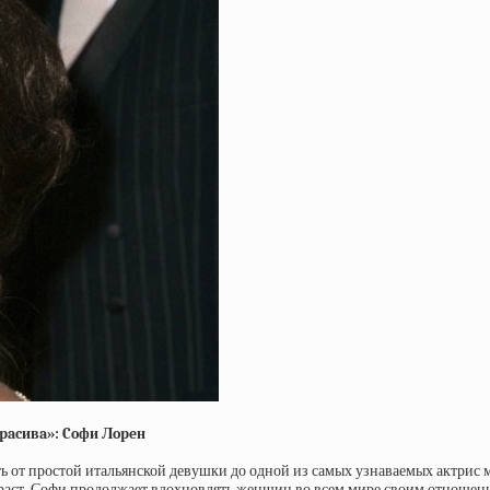
кpacивa»: Coфи Лopeн
ь от простой итальянской девушки до одной из самых узнаваемых актрис м
раст, Софи продолжает вдохновлять женщин во всем мире своим отношение