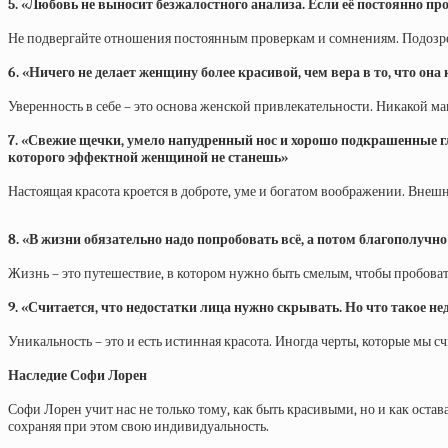
5. «Любовь не выносит безжалостного анализа. Если её постоянно про
Не подвергайте отношения постоянным проверкам и сомнениям. Подозре
6. «Ничего не делает женщину более красивой, чем вера в то, что она
Уверенность в себе – это основа женской привлекательности. Никакой м
7. «Свежие щечки, умело напудренный нос и хорошо подкрашенные гла
которого эффектной женщиной не станешь»
Настоящая красота кроется в доброте, уме и богатом воображении. Внеш
8. «В жизни обязательно надо попробовать всё, а потом благополучн
Жизнь – это путешествие, в котором нужно быть смелым, чтобы пробовать
9. «Считается, что недостатки лица нужно скрывать. Но что такое н
Уникальность – это и есть истинная красота. Иногда черты, которые мы
Наследие Софи Лорен
Софи Лорен учит нас не только тому, как быть красивыми, но и как оста
сохраняя при этом свою индивидуальность.