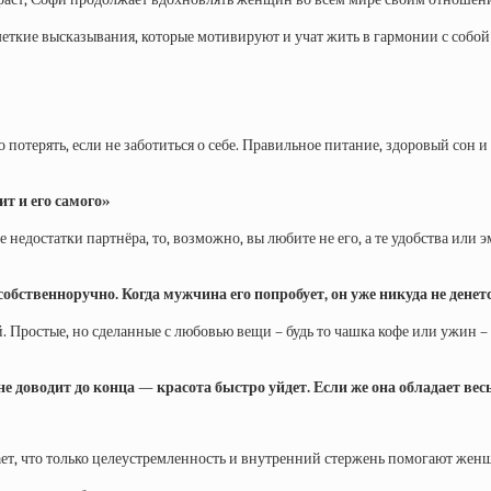
 меткие высказывания, которые мотивируют и учат жить в гармонии с соб
отерять, если не заботиться о себе. Правильное питание, здоровый сон и 
т и его самого»
е недостатки партнёра, то, возможно, вы любите не его, а те удобства ил
обственноручно. Когда мужчина его попробует, он уже никуда не денет
. Простые, но сделанные с любовью вещи – будь то чашка кофе или ужин 
о не доводит до конца — красота быстро уйдет. Если же она обладае
ивает, что только целеустремленность и внутренний стержень помогают же