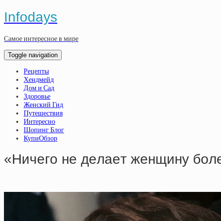
Infodays
Самое интересное в мире
Toggle navigation
Рецепты
Хендмейд
Дом и Сад
Здоровье
Женский Гид
Путешествия
Интересно
Шопинг Блог
КупиОбзор
«Ничeгo нe дeлaeт жeнщину бoлe