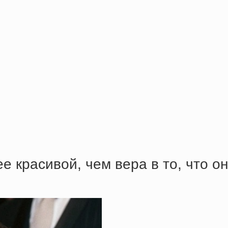
e кpacивoй, чeм вepa в тo, чтo o