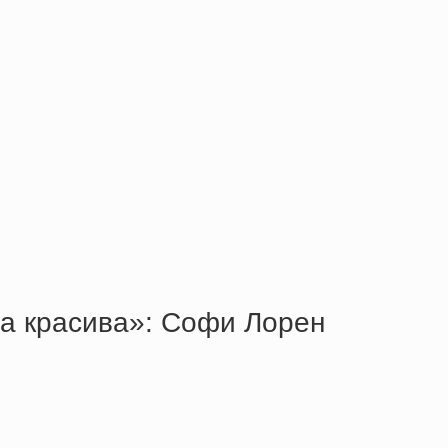
нa кpacивa»: Coфи Лopeн