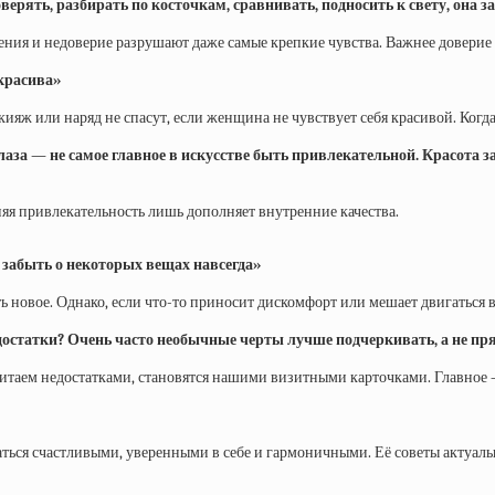
верять, разбирать по косточкам, сравнивать, подносить к свету, она з
ния и недоверие разрушают даже самые крепкие чувства. Важнее доверие
 красива»
акияж или наряд не спасут, если женщина не чувствует себя красивой. Ког
за — не самое главное в искусстве быть привлекательной. Красота зав
няя привлекательность лишь дополняет внутренние качества.
о забыть о некоторых вещах навсегда»
 новое. Однако, если что-то приносит дискомфорт или мешает двигаться вп
едостатки? Очень часто необычные черты лучше подчеркивать, а не пр
 считаем недостатками, становятся нашими визитными карточками. Главное 
ваться счастливыми, уверенными в себе и гармоничными. Её советы актуал