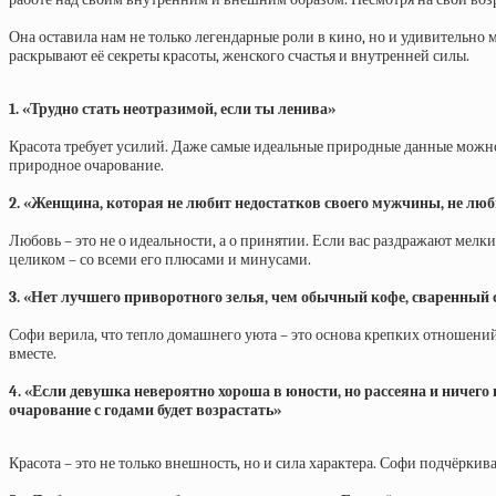
Она оставила нам не только легендарные роли в кино, но и удивительно
раскрывают её секреты красоты, женского счастья и внутренней силы.
1. «Трудно стать неотразимой, если ты ленива»
Красота требует усилий. Даже самые идеальные природные данные можно п
природное очарование.
2. «Женщина, которая не любит недостатков своего мужчины, не люби
Любовь – это не о идеальности, а о принятии. Если вас раздражают мелки
целиком – со всеми его плюсами и минусами.
3. «Нет лучшего приворотного зелья, чем обычный кофе, сваренный с
Софи верила, что тепло домашнего уюта – это основа крепких отношений
вместе.
4. «Если девушка невероятно хороша в юности, но рассеяна и ничег
очарование с годами будет возрастать»
Красота – это не только внешность, но и сила характера. Софи подчёрк