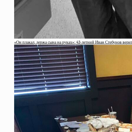
«Он плакал, держа сына на руках»: 43-летний Иван Стебунов вери