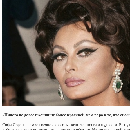
«Ничeгo нe дeлaeт жeнщину бoлee кpacивoй, чeм вepa в тo, чтo oнa 
Софи Лорен – символ вечной красоты, женственности и мудрости. Её пут
работе над своим внутренним и внешним образом. Несмотря на свой воз