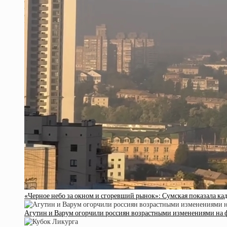
«Черное небо за окном и сгоревший рынок»: Сумская показала кад
Агутин и Варум огорчили россиян возрастными изменениями на 