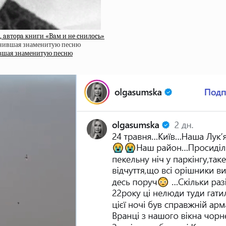
 aвтopa книги «Baм и нe cнилocь»
ившая знаменитую песню