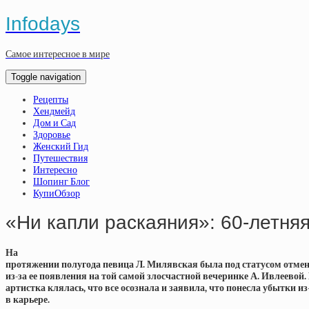
Infodays
Самое интересное в мире
Toggle navigation
Рецепты
Хендмейд
Дом и Сад
Здоровье
Женский Гид
Путешествия
Интересно
Шопинг Блог
КупиОбзор
«Ни капли раскаяния»: 60-летня
На
протяжении полугода певица Л. Милявская была под статусом отмены
из-за ее появления на той самой злосчастной вечеринке А. Ивлеевой
артистка клялась, что все осознала и заявила, что понесла убытки из
в карьере.