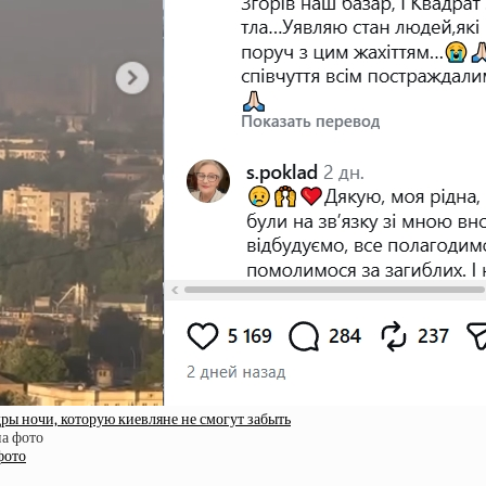
ры ночи, которую киевляне не смогут забыть
фото