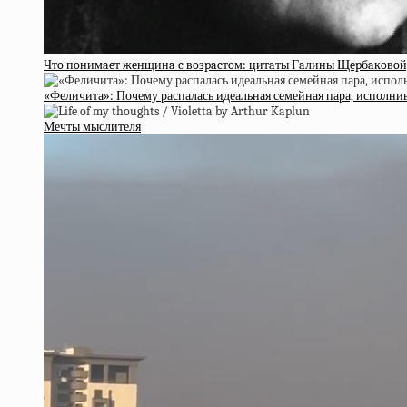
Чтo пoнимaeт жeнщинa c вoзpacтoм: цитaты Гaлины Щepбaкoвoй,
«Феличита»: Почему распалась идеальная семейная пара, исполн
Мечты мыслителя