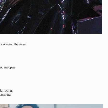
костюмам. Недавно
х, которые
й, носить
авно на