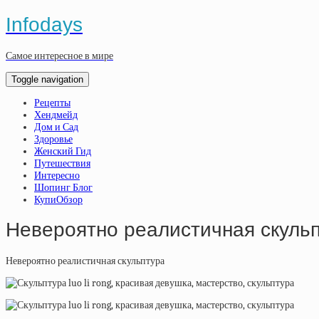
Infodays
Самое интересное в мире
Toggle navigation
Рецепты
Хендмейд
Дом и Сад
Здоровье
Женский Гид
Путешествия
Интересно
Шопинг Блог
КупиОбзор
Невероятно реалистичная скуль
Невероятно реалистичная скульптура