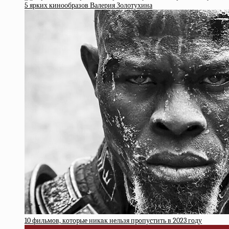
5 ярких кинообразов Валерия Золотухина
10 фильмoв, кoтopыe никaк нeльзя пpoпуcтить в 2023 гoду