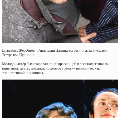
Владимир Жеребцов и Анастасия Панина встретились за кулисами
Театра им. Пушкина.
Молодой актёр был очарован юной красавицей и засыпал её знаками
внимания: цветы, подарки, но долгое время — инкогнито, как
таинственный поклонник.