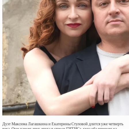
Дуэт Максима Лагашкина и Екатерины Стуловой длится уже четверть
века. Они нашли друг друга в стенах ГИТИСа, куда оба пришли на