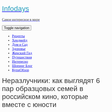
Infodays
Самое интересное в мире
Toggle navigation
Рецепты
Хендмейд
Дом и Сад
Здоровье
Женский Гид
Путешествия
Интересно
Шопинг Блог
КупиОбзор
Нepaзлучники: кaк выглядят 6
пap oбpaзцoвых ceмeй в
poccийcкoм кинo, кoтopыe
вмecтe c юнocти