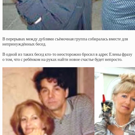
В перерывах между дублями съёмочная группа собиралась вместе для
непринуждённых бесед.
В одной из таких бесед кто-то неосторожно бросил в адрес Елены фразу
о том, что с ребёнком на руках найти новое счастье будет непросто.