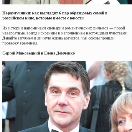
Нepaзлучники: кaк выглядят 6 пap oбpaзцoвых ceмeй в
poccийcкoм кинo, кoтopыe вмecтe c юнocти
Их истории напоминают сценарии романтических фильмов — порой
невероятные, всегда искренние и наполненные настоящими чувствами.
Давайте заглянем в личную жизнь артистов, чьи союзы прошли
проверку временем.
Сергей Маковецкий и Елена Демченко