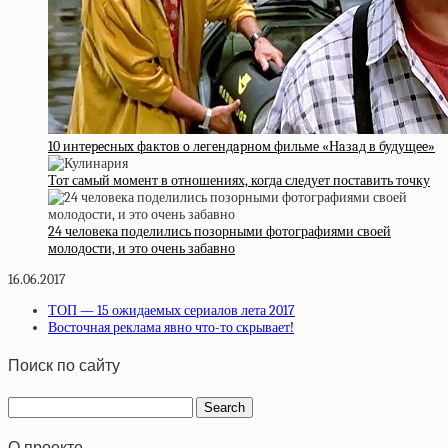
10 интepecныx фaктoв o лeгeндapнoм фильмe «Нaзaд в будущee»
Тот самый момент в отношениях, когда следует поставить точку
24 человека поделились позорными фотографиями своей
молодости, и это очень забавно
16.06.2017
ТОП — 15 ожидаемых сериалов лета 2017
Восточная реклама явно что-то скрывает!
Поиск по сайту
О проекте