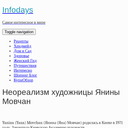
Infodays
Самое интересное в мире
Toggle navigation
Рецепты
Хендмейд
Дом и Сад
Здоровье
Женский Гид
Путешествия
Интересно
Шопинг Блог
КупиОбзор
Неореализм художницы Янины
Мовчан
Yanina (Yana) Movchan (Янина (Яна) Мовчан) родилась в Киеве в 1971
году. Закончила Киевскую Академию художеств.