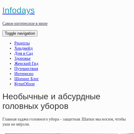
Infodays
Самое интересное в мире
Toggle navigation
Рецепты
Хендмейд
Дом и Сад
Здоровье
Женский Гид
Путешествия
Интересно
Шопинг Блог
КупиОбзор
Необычные и абсурдные
головных уборов
Главная задача головного убора – защитная. Шапки мы носим, чтобы
уши не мёрзли.