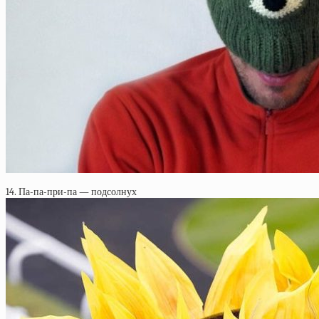
14. Па-па-при-па — подсолнух