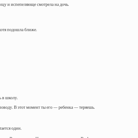
ницу и испепеляюще смотрела на дочь.
хотя подошла ближе.
ь в школу.
 поводу. В этот момент ты его — ребенка — теряешь.
тается один.