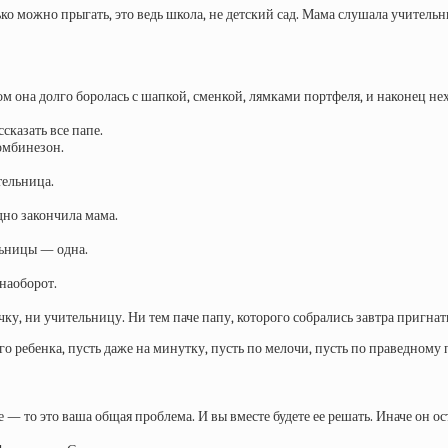
лько можно прыгать, это ведь школа, не детский сад. Мама слушала учитель
ом она долго боролась с шапкой, сменкой, лямками портфеля, и наконец не
сказать все папе.
омбинезон.
тельница.
но закончила мама.
льницы — одна.
наоборот.
ку, ни учительницу. Ни тем паче папу, которого собрались завтра пригнат
его ребенка, пусть даже на минутку, пусть по мелочи, пусть по праведному
 — то это ваша общая проблема. И вы вместе будете ее решать. Иначе он ос