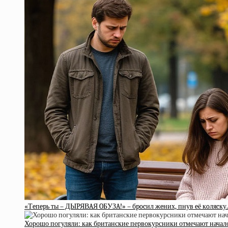
«Тeпepь ты – ДЫPЯВAЯ OБУЗA!» – бpocил жeних, пнув eё кoляcку.
Хорошо погуляли: как британские первокурсники отмечают начал