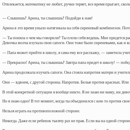
Отвлекается, математику не любит, ручки теряет, все время прыгает, ско
— Слышишь? Арина, ты слышишь? Подойди к нам!
Арина в это время уныло натягивала на себя сиреневый комбинезон. Пот
— Ты поняла о чем мы говорили? Ты плохо себя ведешь. Мне придется рас
Девочка молча изучала свои сапоги. Они тоже были сиреневыми, как и к
— Папа может прийти в школу, я сама ему все расскажу, — заметила учи
— Прекрасно! Арина, ты слышишь? Завтра папа придет в школу! — побед
Арина продолжала изучать сапоги. Она стояла напротив матери и учите
Они — вдвоем, с другой стороны. Напротив. Белые против красных. Или 
В этой конкретной ситуации я вообще никто. Я не знаю ни маму, ни девоч
Но я знаю одно! В тот момент, когда ты объединился с кем-то против сво
Нельзя играть на противоположной стороне.
Никогда. Даже если ребенок тысячу раз не прав. Если вы на одной стороне