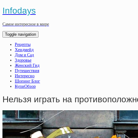
Infodays
Самое интересное в мире
Toggle navigation
Рецепты
Хендмейд
Дом и Сад
Здоровье
Женский Гид
Путешествия
Интересно
Шопинг Блог
КупиОбзор
Нельзя играть на противополож