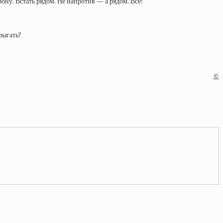
ону. Встать рядом. Не напротив — а рядом. Все!
рыгать?
©