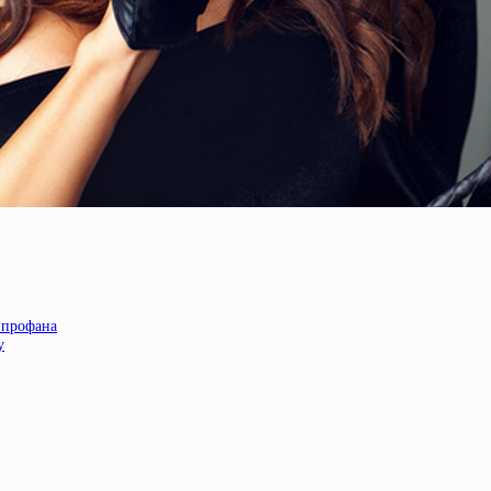
 профана
у