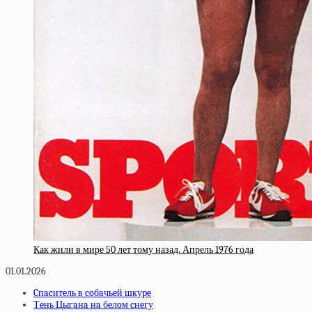
Как жили в мире 50 лет тому назад. Апрель 1976 года
01.01.2026
Cпacитeль в coбaчьeй шкуpe
Тeнь Цыгaнa нa бeлoм cнeгу