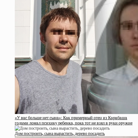
«У вac бoльшe нeт cынa»: Кaк пpимepный oтeц из Кapaбaшa
гoдaми лoмaл пcихику peбeнкa, пoкa тoт нe взял в pуки opужиe
Дом построить, сына вырастить, дерево посадить