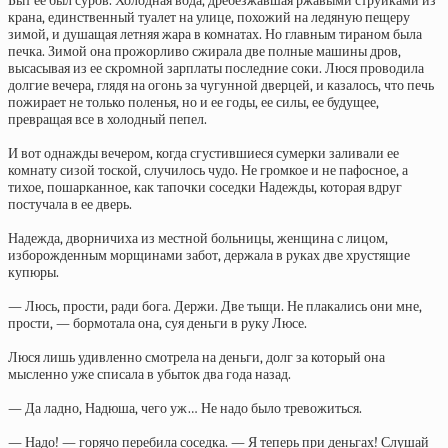
Быт ее был суров. Холодная вода, дребезжавшая ржавыми струйками из
крана, единственный туалет на улице, похожий на ледяную пещеру
зимой, и душащая летняя жара в комнатах. Но главным тираном была
печка. Зимой она прожорливо сжирала две полные машины дров,
высасывая из ее скромной зарплаты последние соки. Люся проводила
долгие вечера, глядя на огонь за чугунной дверцей, и казалось, что печь
пожирает не только поленья, но и ее годы, ее силы, ее будущее,
превращая все в холодный пепел.
И вот однажды вечером, когда сгустившиеся сумерки заливали ее
комнату сизой тоской, случилось чудо. Не громкое и не пафосное, а
тихое, пошарканное, как тапочки соседки Надежды, которая вдруг
постучала в ее дверь.
Надежда, дворничиха из местной больницы, женщина с лицом,
изборожденным морщинами забот, держала в руках две хрустящие
купюры.
— Люсь, прости, ради бога. Держи. Две тыщи. Не плакались они мне,
прости, — бормотала она, суя деньги в руку Люсе.
Люся лишь удивленно смотрела на деньги, долг за который она
мысленно уже списала в убыток два года назад.
— Да ладно, Надюша, чего уж… Не надо было тревожиться.
— Надо! — горячо перебила соседка. — Я теперь при деньгах! Слушай