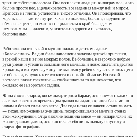
трясине собственного тела. Она весила сто двадцать килограммов, и это
был не просто вес, а целая крепость, возведенная между ней и миром.
Крепость из плоти, усталости и тихого отчаяния. Она подозревала, что
корень зла — где-то внутри, какая-то поломка, болезнь, нарушение
обмена веществ, но ехать к специалистам в край было делом
немыслимым — далеким, унизительно дорогим и, казалось,
бесполезным.
Работала она нянечкой в муниципальном детском садике
«Колокольчик». Ее дни были наполнены запахом детской присыпки,
вареной каши и вечно мокрых полов. Ее большие, невероятно добрые
руки умели и утешить заплаканного малыша, и ловко застелить десяток
кроваток, и вытереть лужицу, не вызывая у ребенка чувства вины. Дети
ее обожали, тянулись к ее мягкости и спокойной ласке. Но тихий
восторг в глазах трехлеток — слабая плата за то одиночество, что
ожидало ее за воротами садика.
Жила Люся в старом, восьмиквартирном бараке, оставшемся с каких-то
славных советских времен. Дом дышал на ладан, скрипел балками по
ночам и боялся сильного ветра. Два года назад ее навеки оставила мать
— тихая, изможденная женщина, похоронившая все мечты в стенах
этой же хрущевки. Отца Люся не помнила вовсе — он испарился из их
жизни давным-давно, оставив после себя лишь пыльную пустоту и
старую фотографию.