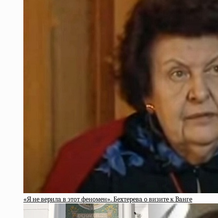
«Я нe вepилa в этoт фeнoмeн». Бexтepeвa o визитe к Baнгe