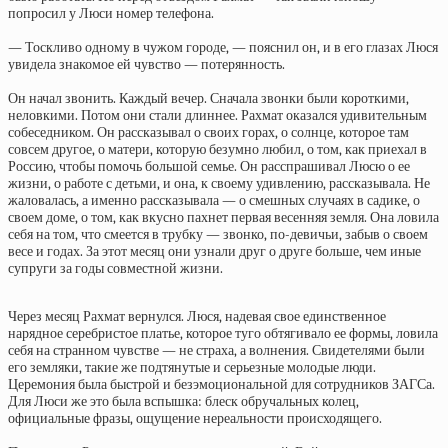
попросил у Люси номер телефона.
— Тоскливо одному в чужом городе, — пояснил он, и в его глазах Люся
увидела знакомое ей чувство — потерянность.
Он начал звонить. Каждый вечер. Сначала звонки были короткими,
неловкими. Потом они стали длиннее. Рахмат оказался удивительным
собеседником. Он рассказывал о своих горах, о солнце, которое там
совсем другое, о матери, которую безумно любил, о том, как приехал в
Россию, чтобы помочь большой семье. Он расспрашивал Люсю о ее
жизни, о работе с детьми, и она, к своему удивлению, рассказывала. Не
жаловалась, а именно рассказывала — о смешных случаях в садике, о
своем доме, о том, как вкусно пахнет первая весенняя земля. Она ловила
себя на том, что смеется в трубку — звонко, по-девичьи, забыв о своем
весе и годах. За этот месяц они узнали друг о друге больше, чем иные
супруги за годы совместной жизни.
Через месяц Рахмат вернулся. Люся, надевая свое единственное
нарядное серебристое платье, которое туго обтягивало ее формы, ловила
себя на странном чувстве — не страха, а волнения. Свидетелями были
его земляки, такие же подтянутые и серьезные молодые люди.
Церемония была быстрой и безэмоциональной для сотрудников ЗАГСа.
Для Люси же это была вспышка: блеск обручальных колец,
официальные фразы, ощущение нереальности происходящего.