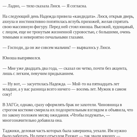
— Ладно, — тихо сказала Люся. — Я согласна.
На следующий день Надежда привела «кандидата». Люся, открыв дверь,
ахнула и инстинктивно попятилась вглубь прихожей, желая спрятать
свою массивную фигуру. Перед ней стоял юноша. Высокий, худощавый,
с лицом, еще не тронутым жизненной суровостью, с большими, очень
темными и невероятно печальными глазами.
— Господи, да он же совсем мальчик! — вырвалось у Люси.
Юноша выпрямился.
— Мне уже двадцать два года, — сказал он четко, почти без акцента,
лишь с легким, певучим придыханием.
— Ну вот, — засуетилась Надежда. — Мой-то на пятнадцать лет
младше, а у вас разница всего ничего — восемь лет. Мужик в самом
соку!
В ЗАГСе, однако, сразу оформлять брак не захотели. Чиновница в
строгом костюме смерила их подозрительным взглядом и объявила, что
по закону положен месяц ожидания. «Чтобы подумать», —
многозначительно добавила она.
Таджики, деловая часть которых была завершена, уехали. Им нужно
было работать. Но перед отъездом Рахмат — так звали юношу —