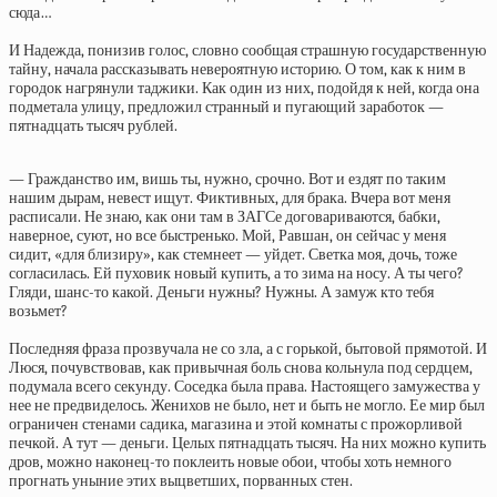
сюда…
И Надежда, понизив голос, словно сообщая страшную государственную
тайну, начала рассказывать невероятную историю. О том, как к ним в
городок нагрянули таджики. Как один из них, подойдя к ней, когда она
подметала улицу, предложил странный и пугающий заработок —
пятнадцать тысяч рублей.
— Гражданство им, вишь ты, нужно, срочно. Вот и ездят по таким
нашим дырам, невест ищут. Фиктивных, для брака. Вчера вот меня
расписали. Не знаю, как они там в ЗАГСе договариваются, бабки,
наверное, суют, но все быстренько. Мой, Равшан, он сейчас у меня
сидит, «для близиру», как стемнеет — уйдет. Светка моя, дочь, тоже
согласилась. Ей пуховик новый купить, а то зима на носу. А ты чего?
Гляди, шанс-то какой. Деньги нужны? Нужны. А замуж кто тебя
возьмет?
Последняя фраза прозвучала не со зла, а с горькой, бытовой прямотой. И
Люся, почувствовав, как привычная боль снова кольнула под сердцем,
подумала всего секунду. Соседка была права. Настоящего замужества у
нее не предвиделось. Женихов не было, нет и быть не могло. Ее мир был
ограничен стенами садика, магазина и этой комнаты с прожорливой
печкой. А тут — деньги. Целых пятнадцать тысяч. На них можно купить
дров, можно наконец-то поклеить новые обои, чтобы хоть немного
прогнать уныние этих выцветших, порванных стен.