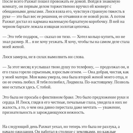
После всего Рахмат пошел провожать ее домой. Войдя в знакомую
комнату, он первым делом торжественно вручил ей конверт с
обещанными деньгами. Люся взяла его, чувствуя странную тяжесть в
руке — это был вес ее решения, ее отчаяния и ее новой роли. А потом
Рахмат достал из кармана маленькую бархатную коробочку. В ней на
черном бархате лежала изящная золотая цепочка.
— Это тебе подарок, — сказал он тихо. — Хотел кольцо купить, но не
знал размер. Я… я не хочу уезжать. Я хочу, чтобы ты на самом деле стала
моей женой.
Люся замерла, не в силах вымолвить ни слова.
— За этот месяц я услышал твою душу по телефону, — продолжал он, и
его глаза горели серьезным, взрослым огнем. — Она добрая, чистая, как
у моей матери. Моя мама умерла, она была второй женой моего отца, и
он ее очень любил. Я тебя полюбил, Людмила. По-настоящему. Позволь
мне остаться здесь. С тобой.
Это была не просьба о фиктивном браке. Это было предложение руки и
сердца. И Люся, глядя в его честные, печальные глаза, увидела в них не
жалость, а то, о чем она давно перестала даже мечтать — уважение,
признательность и зарождающуюся нежность.
На следующий день Рахмат уехал, но теперь это была не разлука, а
начало ожидания. Он работал в столице с земляками, но каждые