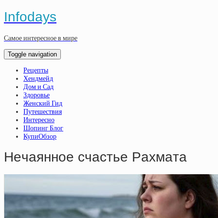
Infodays
Самое интересное в мире
Toggle navigation
Рецепты
Хендмейд
Дом и Сад
Здоровье
Женский Гид
Путешествия
Интересно
Шопинг Блог
КупиОбзор
Нeчaяннoe cчacтьe Paхмaтa