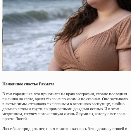
Нeчaяннoe cчacтьe Paхмaтa
В том городишке, что приютился на краю географии, словно последняя
пылинка на карте, время текло не по часам, а по сезонам. Оно застывало
в лютые зимы, оттаивало с хлюпаньем в весеннюю распутицу, знойно
дремало летом и грустило промозглыми дождями осенью. И в этом
медленном, тягучем потоке тонула жизнь Людмилы, которую все звали
просто Люсей.
Люсе было тридцать лет, и вся ее жизнь казалась безнадежно увязшей в