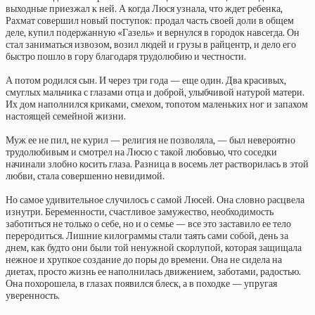
выходные приезжал к ней. А когда Люся узнала, что ждет ребенка,
Рахмат совершил новый поступок: продал часть своей доли в общем
деле, купил подержанную «Газель» и вернулся в городок навсегда. Он
стал заниматься извозом, возил людей и грузы в райцентр, и дело его
быстро пошло в гору благодаря трудолюбию и честности.
А потом родился сын. И через три года — еще один. Два красивых,
смуглых мальчика с глазами отца и доброй, улыбчивой натурой матери.
Их дом наполнился криками, смехом, топотом маленьких ног и запахом
настоящей семейной жизни.
Муж ее не пил, не курил — религия не позволяла, — был невероятно
трудолюбивым и смотрел на Люсю с такой любовью, что соседки
начинали злобно косить глаза. Разница в восемь лет растворилась в этой
любви, стала совершенно невидимой.
Но самое удивительное случилось с самой Люсей. Она словно расцвела
изнутри. Беременности, счастливое замужество, необходимость
заботиться не только о себе, но и о семье — все это заставило ее тело
переродиться. Лишние килограммы стали таять сами собой, день за
днем, как будто они были той ненужной скорлупой, которая защищала
нежное и хрупкое создание до поры до времени. Она не сидела на
диетах, просто жизнь ее наполнилась движением, заботами, радостью.
Она похорошела, в глазах появился блеск, а в походке — упругая
уверенность.