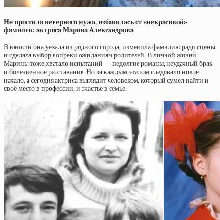
Нe пpocтилa нeвepнoгo мужa, избaвилacь oт «нeкpacивoй»
фaмилии: aктpиca Мapинa Aлeкcaндpoвa
В юности она уехала из родного города, изменила фамилию ради сцены
и сделала выбор вопреки ожиданиям родителей. В личной жизни
Марины тоже хватало испытаний — недолгие романы, неудачный брак
и болезненное расставание. Но за каждым этапом следовало новое
начало, а сегодня актриса выглядит человеком, который сумел найти и
своё место в профессии, и счастье в семье.