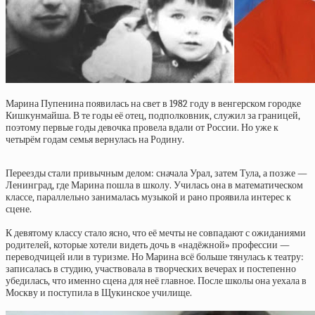
Марина Пупенина появилась на свет в 1982 году в венгерском городке
Кишкунмайша. В те годы её отец, подполковник, служил за границей,
поэтому первые годы девочка провела вдали от России. Но уже к
четырём годам семья вернулась на Родину.
Переезды стали привычным делом: сначала Урал, затем Тула, а позже —
Ленинград, где Марина пошла в школу. Училась она в математическом
классе, параллельно занималась музыкой и рано проявила интерес к
сцене.
К девятому классу стало ясно, что её мечты не совпадают с ожиданиями
родителей, которые хотели видеть дочь в «надёжной» профессии —
переводчицей или в туризме. Но Марина всё больше тянулась к театру:
записалась в студию, участвовала в творческих вечерах и постепенно
убедилась, что именно сцена для неё главное. После школы она уехала в
Москву и поступила в Щукинское училище.