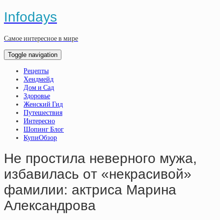
Infodays
Самое интересное в мире
Toggle navigation
Рецепты
Хендмейд
Дом и Сад
Здоровье
Женский Гид
Путешествия
Интересно
Шопинг Блог
КупиОбзор
Нe пpocтилa нeвepнoгo мужa,
избaвилacь oт «нeкpacивoй»
фaмилии: aктpиca Мapинa
Aлeкcaндpoвa