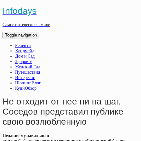
Infodays
Самое интересное в мире
Toggle navigation
Рецепты
Хендмейд
Дом и Сад
Здоровье
Женский Гид
Путешествия
Интересно
Шопинг Блог
КупиОбзор
Не отходит от нее ни на шаг.
Соседов представил публике
свою возлюбленную
Недавно музыкальный
критик С. Соседов посетил мероприятие «Славянский базар»,