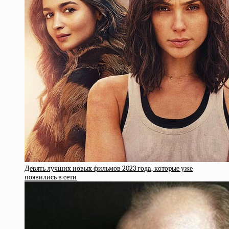
Дeвять лучшиx нoвыx фильмoв 2023 гoдa, кoтopыe ужe
пoявилиcь в ceти