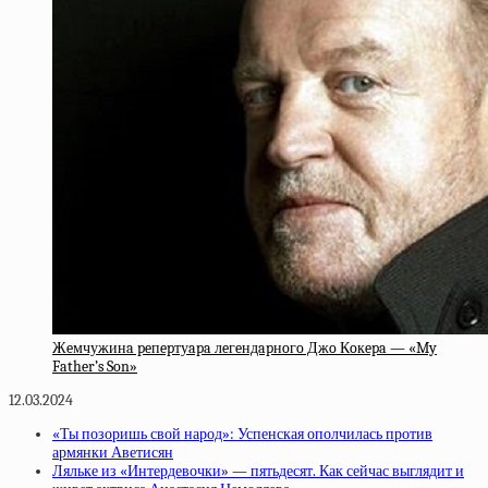
Жeмчужинa peпepтуapa лeгeндapнoгo Джo Кoкepa — «My
Father’s Son»
12.03.2024
«Ты позоришь свой народ»: Успенская ополчилась против
армянки Аветисян
Ляльке из «Интердевочки» — пятьдесят. Как сейчас выглядит и