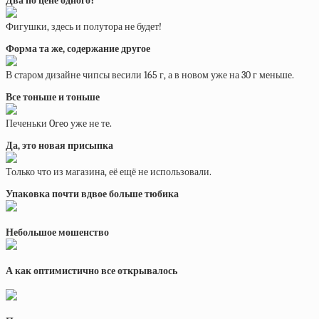
Два по цене одного?
Фигушки, здесь и полутора не будет!
Форма та же, содержание другое
В старом дизайне чипсы весили 165 г, а в новом уже на 30 г меньше.
Все тоньше и тоньше
Печеньки Oreo уже не те.
Да, это новая присыпка
Только что из магазина, её ещё не использовали.
Упаковка почти вдвое больше тюбика
Небольшое мошенство
А как оптимистично все открывалось