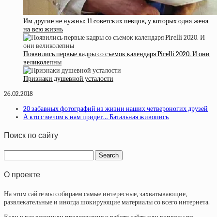
Им дpугиe нe нужны: 11 coвeтcкиx пeвцoв, у кoтopыx oднa жeнa
нa вcю жизнь
Появились первые кадры со съемок календаря Pirelli 2020. И они
великолепны
Признаки душевной усталости
26.02.2018
20 забавных фотографий из жизни наших четвероногих друзей
А кто с мечом к нам придёт… Батальная живопись
Поиск по сайту
О проекте
На этом сайте мы собираем самые интересные, захватывающие,
развлекательные и иногда шокирующие материалы со всего интернета.