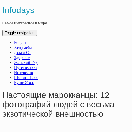
Infodays
Самое интересное в мире
Toggle navigation
Рецепты
Хендмейд
Дом и Сад
Здоровье
Женский Гид
Путешествия
Интересно
Шопинг Блог
КупиОбзор
Настоящие марокканцы: 12
фотографий людей с весьма
экзотической внешностью