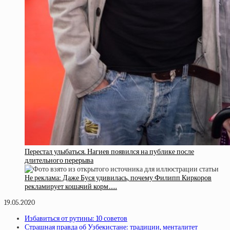
Перестал улыбаться. Нагиев появился на публике после
длительного перерыва
Не реклама: Даже Буся удивилась, почему Филипп Киркоров
рекламирует кошачий корм…..
19.05.2020
Избавиться от рутины: 10 советов
Страшная правда об Узбекистане: традиции, менталитет