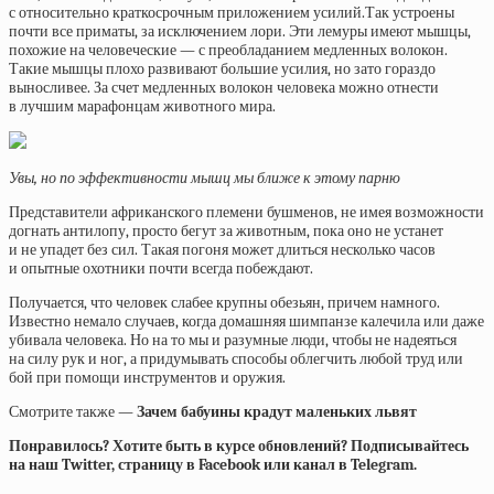
с относительно краткосрочным приложением усилий.Так устроены
почти все приматы, за исключением лори. Эти лемуры имеют мышцы,
похожие на человеческие — с преобладанием медленных волокон.
Такие мышцы плохо развивают большие усилия, но зато гораздо
выносливее. За счет медленных волокон человека можно отнести
в лучшим марафонцам животного мира.
Увы, но по эффективности мышц мы ближе к этому парню
Представители африканского племени бушменов, не имея возможности
догнать антилопу, просто бегут за животным, пока оно не устанет
и не упадет без сил. Такая погоня может длиться несколько часов
и опытные охотники почти всегда побеждают.
Получается, что человек слабее крупны обезьян, причем намного.
Известно немало случаев, когда домашняя шимпанзе калечила или даже
убивала человека. Но на то мы и разумные люди, чтобы не надеяться
на силу рук и ног, а придумывать способы облегчить любой труд или
бой при помощи инструментов и оружия.
Смотрите также —
Зачем бабуины крадут маленьких львят
Понравилось? Хотите быть в курсе обновлений? Подписывайтесь
на наш Twitter, страницу в Facebook или канал в Telegram.