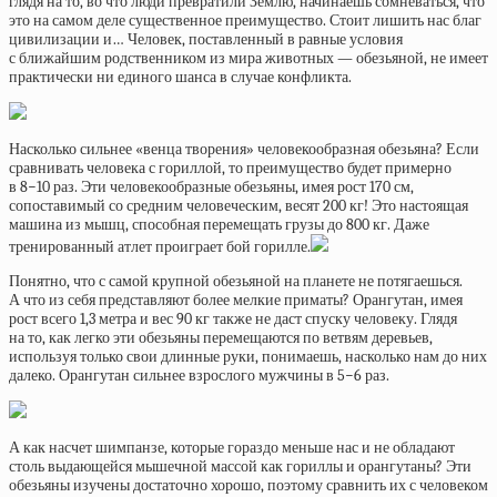
глядя на то, во что люди превратили Землю, начинаешь сомневаться, что
это на самом деле существенное преимущество. Стоит лишить нас благ
цивилизации и… Человек, поставленный в равные условия
с ближайшим родственником из мира животных — обезьяной, не имеет
практически ни единого шанса в случае конфликта.
Насколько сильнее «венца творения» человекообразная обезьяна? Если
сравнивать человека с гориллой, то преимущество будет примерно
в 8−10 раз. Эти человекообразные обезьяны, имея рост 170 см,
сопоставимый со средним человеческим, весят 200 кг! Это настоящая
машина из мышц, способная перемещать грузы до 800 кг. Даже
тренированный атлет проиграет бой горилле.
Понятно, что с самой крупной обезьяной на планете не потягаешься.
А что из себя представляют более мелкие приматы? Орангутан, имея
рост всего 1,3 метра и вес 90 кг также не даст спуску человеку. Глядя
на то, как легко эти обезьяны перемещаются по ветвям деревьев,
используя только свои длинные руки, понимаешь, насколько нам до них
далеко. Орангутан сильнее взрослого мужчины в 5−6 раз.
А как насчет шимпанзе, которые гораздо меньше нас и не обладают
столь выдающейся мышечной массой как гориллы и орангутаны? Эти
обезьяны изучены достаточно хорошо, поэтому сравнить их с человеком