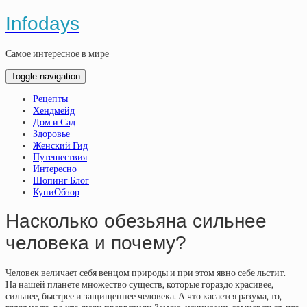
Infodays
Самое интересное в мире
Toggle navigation
Рецепты
Хендмейд
Дом и Сад
Здоровье
Женский Гид
Путешествия
Интересно
Шопинг Блог
КупиОбзор
Насколько обезьяна сильнее
человека и почему?
Человек величает себя венцом природы и при этом явно себе льстит.
На нашей планете множество существ, которые гораздо красивее,
сильнее, быстрее и защищеннее человека. А что касается разума, то,