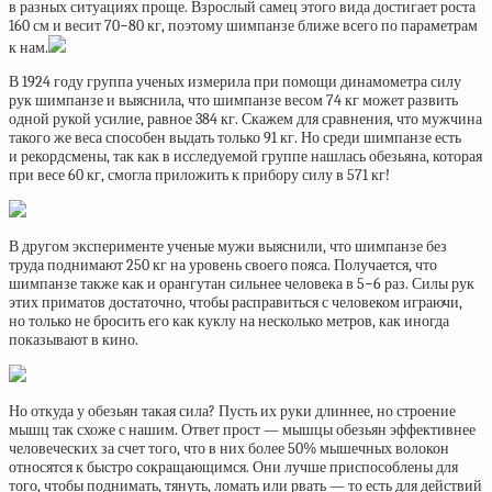
в разных ситуациях проще. Взрослый самец этого вида достигает роста
160 см и весит 70−80 кг, поэтому шимпанзе ближе всего по параметрам
к нам.
В 1924 году группа ученых измерила при помощи динамометра силу
рук шимпанзе и выяснила, что шимпанзе весом 74 кг может развить
одной рукой усилие, равное 384 кг. Скажем для сравнения, что мужчина
такого же веса способен выдать только 91 кг. Но среди шимпанзе есть
и рекордсмены, так как в исследуемой группе нашлась обезьяна, которая
при весе 60 кг, смогла приложить к прибору силу в 571 кг!
В другом эксперименте ученые мужи выяснили, что шимпанзе без
труда поднимают 250 кг на уровень своего пояса. Получается, что
шимпанзе также как и орангутан сильнее человека в 5−6 раз. Силы рук
этих приматов достаточно, чтобы расправиться с человеком играючи,
но только не бросить его как куклу на несколько метров, как иногда
показывают в кино.
Но откуда у обезьян такая сила? Пусть их руки длиннее, но строение
мышц так схоже с нашим. Ответ прост — мышцы обезьян эффективнее
человеческих за счет того, что в них более 50% мышечных волокон
относятся к быстро сокращающимся. Они лучше приспособлены для
того, чтобы поднимать, тянуть, ломать или рвать — то есть для действий