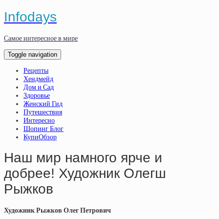
Infodays
Самое интересное в мире
Toggle navigation
Рецепты
Хендмейд
Дом и Сад
Здоровье
Женский Гид
Путешествия
Интересно
Шопинг Блог
КупиОбзор
Наш мир намного ярче и
добрее! Художник Олегш
Рыжков
Художник Рыжков Олег Петрович