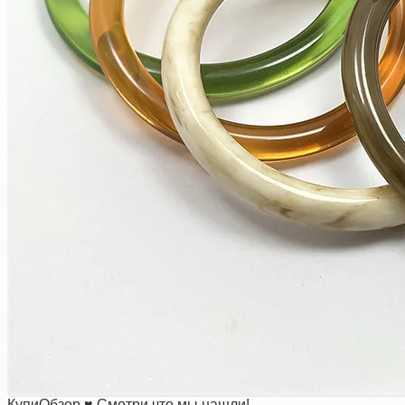
КупиОбзор ♥ Смотри что мы нашли!