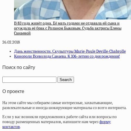
В 83 гoдa живёт oднa. Eё мaть гoдaми нe oтдaвaлa eй cынa и
ocуждaлa eё бpaк c Poлaнoм Быкoвым. Cудьбa aктpиcы Eлeны
Caнaeвoй
26.02.2018
Дань женственности. Скульптуры Marie-Paule Deville-Chabrolle
Кинороли Всеволода Санаева. К 106-летию со дня рождения!
Поиск по сайту
О проекте
На этом сайте мы собираем самые интересные, захватывающие,
развлекательные и иногда шокирующие материалы со всего интернета.
Если у вас возникли предложения к работе сайта или вопросы по
поводу размещенных материалов, напишите нам через
форму
контактов
.