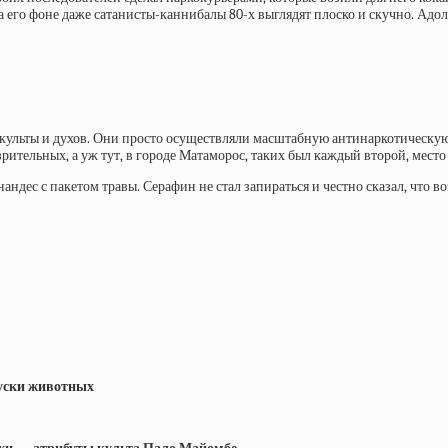
На его фоне даже сатанисты-каннибалы 80-х выглядят плоско и скучно. Ад
культы и духов. Они просто осуществляли масштабную антинаркотическую 
озрительных, а уж тут, в городе Матаморос, таких был каждый второй, ме
ес с пакетом травы. Серафин не стал запираться и честно сказал, что вози
куски животных