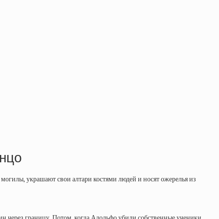
анцо
 могилы, украшают свои алтари костями людей и носят ожерелья из
аин через границу. Потом, когда Адольфо убили собственные ученики,