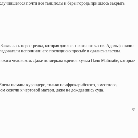
 случившегося почти все танцполы и бары города пришлось закрыть.
Завязалась перестрелка, которая длилась несколько часов. Адольфо палил
оследователи исполнили его последнюю просьбу и сдались властям.
лохим человеком. Даже по меркам жрецов культа Пало Майомбе, которые
Елена шамана курандеро, только не афрокарибского, а местного,
ом сожгли к чертовой матери, даже не дождавшись суда.
©