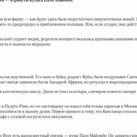
жи — атрибуты культа Пало Майомбе.
али всю ферму — как будто здесь было недостаточно омерзительных вещей. 
ов кто-то предупредил о приближении полиции. Или, если угодно, они дейс
нский студент-медик, родители которого оказались крупными шишками и н
кость и знания по медицине.
ла наследственной. Его мать и бабка, родом с Кубы, были колдуньями Сант
ческие святые заменили богов Западной Африки, но ритуалы и мироощущени
в католическую школу. Днем он учил псалтыри, а вечером помогал матери и
и в Пуэрто-Рико, но по-настоящему он нашел себя только переехав в Мехи
способности к вызову духов. Первое привело к тому, что Констанцо посел
ьфо с головой погрузился в оккультизм.
и Вуду есть малоизвестный предок — культ
Пало Майомбе. Он захватил во