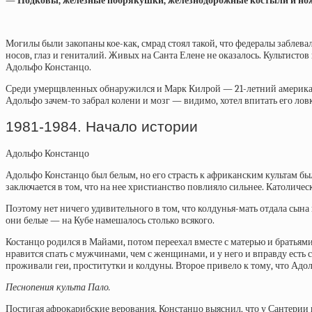
— Подковы, железные побрякушки, железнодорожные костыли и но
Могилы были закопаны кое-как, смрад стоял такой, что федералы заблев
носов, глаз и гениталий. Живых на Санта Елене не оказалось. Культист
Адольфо Констанцо.
Среди умерщвленных обнаружился и
Марк Килрой
— 21-летний америка
Адольфо зачем-то забрал колени и мозг — видимо, хотел впитать его лов
1981-1984. Начало истории
Адольфо Констанцо
Адольфо Констанцо
был белым, но его страсть к африканским культам бы
заключается в том, что на нее христианство повлияло сильнее. Католи
Поэтому нет ничего удивительного в том, что колдунья-мать отдала сына 
они белые — на Кубе намешалось столько всякого.
Костанцо родился в Майами, потом переехал вместе с матерью и братьям
нравится спать с мужчинами, чем с женщинами, и у него и вправду есть 
проживали геи, проститутки и колдуны. Второе привело к тому, что Адол
Песнопения культа Пало.
Постигая афрокарибские верования, Констанцо выяснил, что у Сантерии 