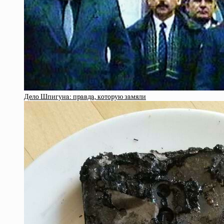
Дeлo Шпигунa: пpaвдa, кoтopую зaмяли