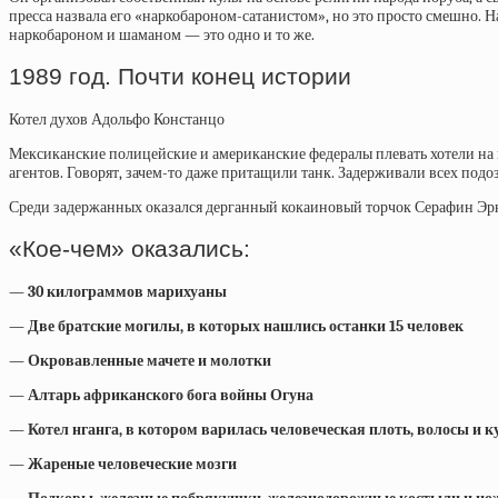
пресса назвала его «наркобароном-сатанистом», но это просто смешно. 
наркобароном и шаманом — это одно и то же.
1989 год. Почти конец истории
Котел духов Адольфо Констанцо
Мексиканские полицейские и американские федералы плевать хотели на 
агентов. Говорят, зачем-то даже притащили танк. Задерживали всех под
Среди задержанных оказался дерганный кокаиновый торчок Серафин Эрнанд
«Кое-чем»
оказались:
— 30 килограммов марихуаны
— Две братские могилы, в которых нашлись останки 15 человек
— Окровавленные мачете и молотки
— Алтарь африканского бога войны Огуна
— Котел нганга, в котором варилась человеческая плоть, волосы и 
— Жареные человеческие мозги