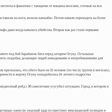
ллигенты и фанатики с тающими от кокаина мозгами, готовые на все.
вставили на ноги, возили каннабис. Потом начали переходить на более
ольфо даже когда начались убийства. Вторые как раз стали первыми
ачете под бой барабанов-бата
перед алтарем Огуну. Остальных
сварить снадобья, делающие людей невидимыми и непробиваемыми для
ов призналась, что убито было не 15 человек (по числу трупов в могилах),
ринести в жертву Огуну понадобилось 14-летнего подростка
андиозный рейд с 30 самолетами усугубил ситуацию. Город, в котором и
торговцы» нанесли ужасный удар по престижу мексиканской полиции и