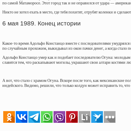
по самой Матаморосе. Этот город так и не оправился от удара — америк
Никто не хотел ехать в место, где тебя похитят, отрубят коленки и сделаю
6 мая 1989. Конец истории
Какое-то время Адольфо Констанцо вместе с последователями умудрялся пр
по случайным прохожим, выкидывал из окон пачки денег, а когда стало по
Адольфо Констанцо умер как и подобает последователю Огуна: молодым 
славятся тем, что раскапывают могилы, украшают свои алтари костями лю
А вот, что стало с храмом Огуна. Вскоре после того, как мексиканские п
индейского. Видимо, решили, что только колдун может исправить то, чт