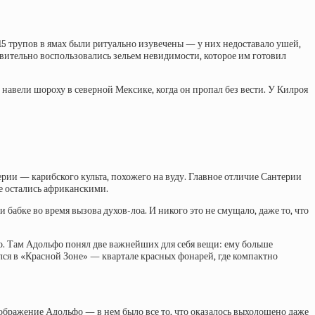
15 трупов в ямах были ритуально изувечены — у них недоставало ушей,
твительно воспользовались зельем невидимости, которое им готовил
авели шороху в северной Мексике, когда он пропал без вести. У Килроя
ерии — карибского культа, похожего на вуду. Главное отличие Сантерии
е остались африканскими.
 бабке во время вызова духов-лоа. И никого это не смущало, даже то, что
ко. Там Адольфо понял две важнейших для себя вещи: ему больше
ился в «Красной Зоне» — квартале красных фонарей, где компактно
ображение Адольфо — в нем было все то, что оказалось выхолощено даже