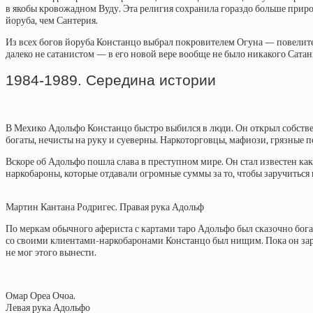
в якобы кровожадном Вуду. Эта религия сохранила гораздо больше приро
йоруба, чем Сантерия.
Из всех богов йоруба Констанцо выбрал покровителем
Огуна
— повелител
далеко не сатанистом — в его новой вере вообще не было никакого Сата
1984-1989. Середина истории
В Мехико Адольфо Констанцо быстро выбился в люди. Он открыл собствен
богаты, нечисты на руку и суеверны. Наркоторговцы, мафиози, грязные 
Вскоре об Адольфо пошла слава в преступном мире. Он стал известен ка
наркобароны, которые отдавали огромные суммы за то, чтобы заручиться
Мартин Кантана Родригес. Правая рука Адольф
По меркам обычного афериста с картами таро Адольфо был сказочно богат
со своими клиентами-наркобаронами Констанцо был нищим. Пока он зараб
не мог этого вынести.
Омар Ореа Очоа.
Левая рука Адольфо