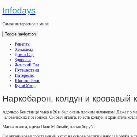
Infodays
Самое интересное в мире
Toggle navigation
Рецепты
Хендмейд
Дом и Сад
Здоровье
Женский Гид
Путешествия
Интересно
Шопинг Блог
КупиОбзор
Наркобарон, колдун и кровавый 
Адольфо Констанцо умер в 26 и был очень плохим человеком. Даже по ме
человеческих позвонков. Он был нганга, то есть колдун и хранитель котл
Маска нганга, жреца Пало Майомбе, племя йоруба.
Он организовал собственный культ на основе религии народа йоруба, а с