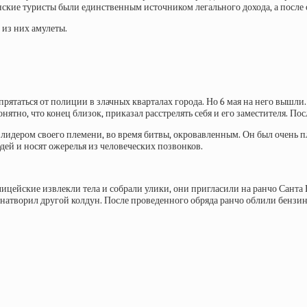
анские туристы были единственным источником легального дохода, а после
т из них амулеты.
ятаться от полиции в злачных кварталах города. Но 6 мая на него вышли. 
нятно, что конец близок, приказал расстрелять себя и его заместителя. П
лидером своего племени, во время битвы, окровавленным. Он был очень п
дей и носят ожерелья из человеческих позвонков.
олицейские извлекли тела и собрали улики, они пригласили на ранчо Санта 
о натворил другой колдун. После проведенного обряда ранчо облили бензин