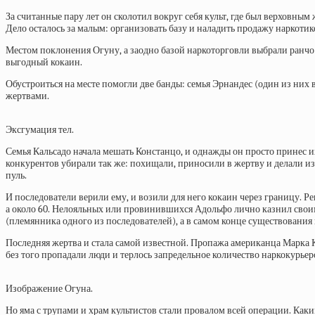
За считанные пару лет он
сколотил
вокруг себя культ, где был верховны
Дело осталось за малым: организовать базу и наладить продажу наркоти
Местом поклонения Огуну, а заодно базой наркоторговли выбрали ранчо 
выгодный кокаин.
Обустроиться на месте помогли две банды: семья Эрнандес (один из них в
жертвами.
Эксгумация тел.
Семья Кальсадо начала мешать Констанцо, и однажды он просто принес и
конкурентов убирали так же: похищали, приносили в жертву и делали из
пуль.
И последователи верили ему, и возили для него кокаин через границу. Рег
а около 60. Нелояльных или провинившихся Адольфо лично казнил своим
(племянника одного из последователей), а в самом конце существования
Последняя жертва и стала самой известной. Пропажа американца Марка 
без того пропадали люди и терлось запредельное количество наркокурьеро
Изображение Огуна.
Но яма с трупами и храм культистов стали провалом всей операции. К