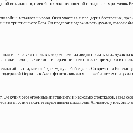
дной витальности, имен богов-лоа, песнопений и колдовских ритуалов. Ре
я войны, металлов и крови. Огун ужасен в гневе, дарит бесстрашие, прези
ны или христианского Бога. Он предпочел одержимость духами, которые был
ный магический салон, в котором помогал людям наслать злых духов на в
политики, полицейские чины и порочные знаменитости приходили в салон,
к сильный
нганга, который дает удачу любой сделке. Со временем Констанц
 поддержкой Огуна. Так Адольфо познакомился с наркобизнесом и изучил 
. Он купил себе огромные апартаменты и несколько спорткаров, завел себе
атывал сотни тысяч, те зарабатывали миллионы. А главное: у них было на