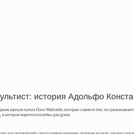
культист: история Адольфо Конст
ркам жрецов культа Пало Майомбе, которые славятся тем, что раскапывают
а, в котором варится похлебка для духов.
воих последователей сделал наркокурьерами, которые возили для него кок