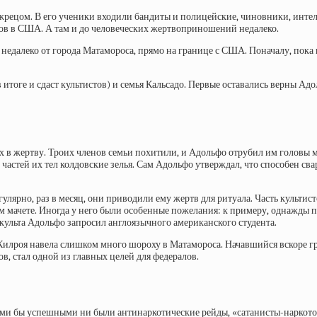
м жрецом. В его ученики входили бандиты и полицейские, чиновники, инте
ков в США. А там и до человеческих жертвоприношений недалеко.
недалеко от города Матамороса, прямо на границе с США. Поначалу, пока 
 итоге и сдаст культистов) и семья Кальсадо. Первые оставались верны Ад
х в жертву. Троих членов семьи похитили, и Адольфо отрубил им головы м
 частей их тел колдовские зелья. Сам Адольфо утверждал, что способен 
улярно, раз в месяц, они приводили ему жертв для ритуала. Часть культист
 мачете. Иногда у него были особенные пожелания: к примеру, однажды п
 культа Адольфо запросил англоязычного американского студента.
Килроя навела слишком много шороху в Матамороса. Начавшийся вскоре гр
в, стал одной из главных целей для федералов.
акими бы успешными ни были антинаркотические рейды, «сатанисты-нарко