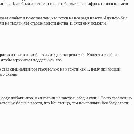
лигия Пало была яростнее, смелее и ближе к вере африканского племени
рает слабых и помогает тем, кто готов на все ради власти. Адольфо был
и на тысячи лет старше христианства. И духи ему помогли.
рагов и призвать добрых духов для защиты себя. Клиенты его были
 чтобы заручиться поддержкой лоа.
о стал специализироваться только на наркотиках. К нему приходили
его схемы.
 орду любовников, и ел кокаин на завтрак, обед и ужин. Но по сравнению
столько больше власти, что Констанцо, сам поклонявшийся богу власти,