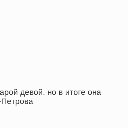
apoй дeвoй, нo в итoгe oнa
-Пeтpoвa