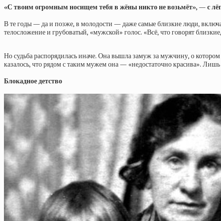
«С твоим огромным носищем тебя в жёны никто не возьмёт», — с лё
В те годы — да и позже, в молодости — даже самые близкие люди, включая
телосложение и грубоватый, «мужской» голос. «Всё, что говорят близкие,
Но судьба распорядилась иначе. Она вышла замуж за мужчину, о котором 
казалось, что рядом с таким мужем она — «недостаточно красива». Лишь с
Блокадное детство