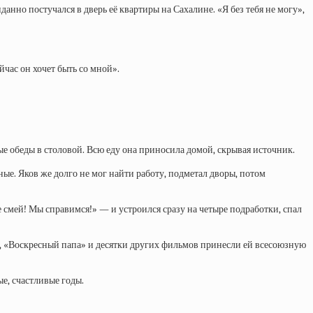
анно постучался в дверь её квартиры на Сахалине. «Я без тебя не могу»,
час он хочет быть со мной».
ые обеды в столовой. Всю еду она приносила домой, скрывая источник.
ые. Яков же долго не мог найти работу, подметал дворы, потом
 смей! Мы справимся!» — и устроился сразу на четыре подработки, спал
, «Воскресный папа» и десятки других фильмов принесли ей всесоюзную
ые, счастливые годы.