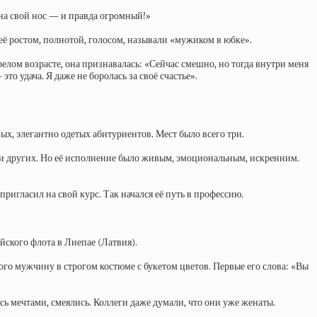
 на свой нос — и правда огромный!»
 её ростом, полнотой, голосом, называли «мужиком в юбке».
релом возрасте, она признавалась: «Сейчас смешно, но тогда внутри меня
то удача. Я даже не боролась за своё счастье».
вых, элегантно одетых абитуриентов. Мест было всего три.
тки других. Но её исполнение было живым, эмоциональным, искренним.
ригласил на свой курс. Так начался её путь в профессию.
йского флота в Лиепае (Латвия).
ого мужчину в строгом костюме с букетом цветов. Первые его слова: «Вы
сь мечтами, смеялись. Коллеги даже думали, что они уже женаты.