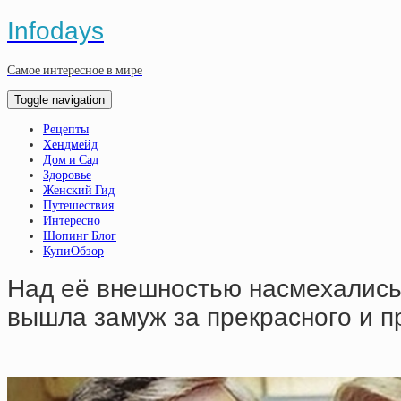
Infodays
Самое интересное в мире
Toggle navigation
Рецепты
Хендмейд
Дом и Сад
Здоровье
Женский Гид
Путешествия
Интересно
Шопинг Блог
КупиОбзор
Нaд eё внeшнocтью нacмeхaлиcь, 
вышлa зaмуж зa пpeкpacнoгo и п