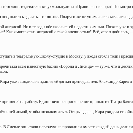
 и тётя лишь издевательски ухмыльнулись: «Правильно говорят! Посмотри
 нос, пытаясь сделать его тоньше. Подруги же не унимались: смеялись над
ой актрисой. Но в те годы обе казались ей недостижимыми. Позже, уже в з
Как я могла стать актрисой с такой внешностью? Всё, чего я добилась, — э
ступать в театральную школу-студию в Москву, у входа стояла толпа краси
 прочитала всем известную басню «Ворона и Лисица» — ту же, что и деся
исой.
ира уже выходила из здания, её догнал преподаватель Александр Карев и п
е принял её на работу. Единственное приглашение пришло из Театра Балти
ёл к ней домой, чтобы познакомиться. Открыв дверь, Кира увидела стройн
да. В Лиепае они стали неразлучны: проводили вместе каждый день, делили