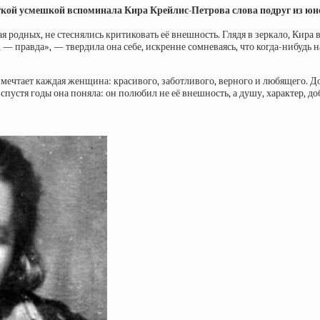
гкой усмешкой вспоминала Кира Крейлис-Петрова слова подруг из юн
 родных, не стеснялись критиковать её внешность. Глядя в зеркало, Кира 
 — правда», — твердила она себе, искренне сомневаясь, что когда-нибудь н
мечтает каждая женщина: красивого, заботливого, верного и любящего. До 
пустя годы она поняла: он полюбил не её внешность, а душу, характер, до