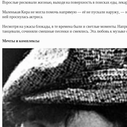
Взрослые рисковали жизнью, выходя на поверхность в поисках еды, лека
Маленькая Кира не могла помочь напрямую — её не пускали наружу, — но
ней проснулась актриса.
Несмотря на ужасы блокады, в те времена были и светлые моменты. Нап
танцевали, сочиняли смешные песенки и смеялись. Эта любовь к музыке 
Мечты и комплексы