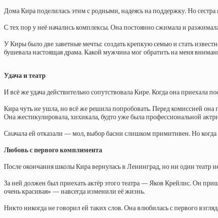
Дома Кира поделилась этим с родными, надеясь на поддержку. Но сестра
С тех пор у неё начались комплексы. Она постоянно сжимала и разжимала
У Киры было две заветные мечты: создать крепкую семью и стать известн
бушевала настоящая драма. Какой мужчина мог обратить на меня внимание? 
Удача и театр
И всё же удача действительно сопутствовала Кире. Когда она приехала по
Кира чуть не ушла, но всё же решила попробовать. Перед комиссией она
Она жестикулировала, хихикала, будто уже была профессиональной актр
Сначала ей отказали — мол, выбор басни слишком примитивен. Но когда К
Любовь с первого комплимента
После окончания школы Кира вернулась в Ленинград, но ни один театр н
За ней должен был приехать актёр этого театра — Яков Крейлис. Он приш
очень красивая» — навсегда изменили её жизнь.
Никто никогда не говорил ей таких слов. Она влюбилась с первого взгля