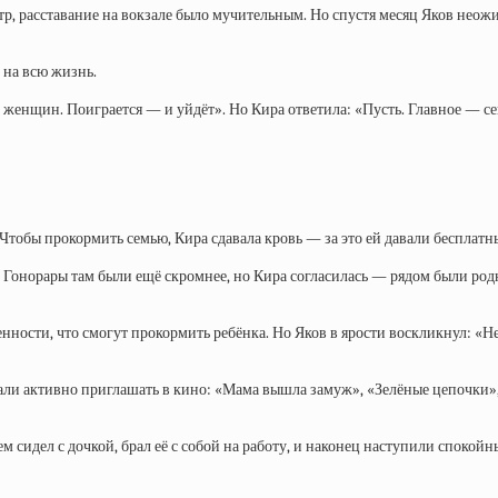
р, расставание на вокзале было мучительным. Но спустя месяц Яков неожид
 на всю жизнь.
 женщин. Поиграется — и уйдёт». Но Кира ответила: «Пусть. Главное — сей
Чтобы прокормить семью, Кира сдавала кровь — за это ей давали бесплатн
 Гонорары там были ещё скромнее, но Кира согласилась — рядом были родн
ности, что смогут прокормить ребёнка. Но Яков в ярости воскликнул: «Не
али активно приглашать в кино: «Мама вышла замуж», «Зелёные цепочки»
 сидел с дочкой, брал её с собой на работу, и наконец наступили спокойн