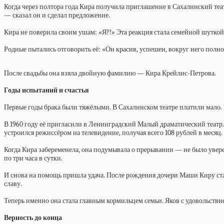
Когда через полтора года Кира получила приглашение в Сахалинский теат
— сказал он и сделал предложение.
Кира не поверила своим ушам: «Я?!» Эта реакция стала семейной шуткой
Родные пытались отговорить её: «Он красив, успешен, вокруг него полно
После свадьбы она взяла двойную фамилию — Кира Крейлис-Петрова.
Годы испытаний и счастья
Первые годы брака были тяжёлыми. В Сахалинском театре платили мало. 
В 1960 году её пригласили в Ленинградский Малый драматический театр.
устроился режиссёром на телевидение, получая всего 108 рублей в месяц.
Когда Кира забеременела, она подумывала о прерывании — не было уверен
по три часа в сутки.
И снова на помощь пришла удача. После рождения дочери Маши Киру ст
славу.
Теперь именно она стала главным кормильцем семьи. Яков с удовольствием
Верность до конца