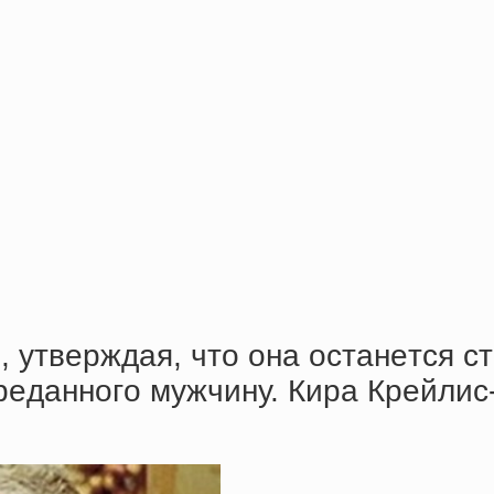
утвepждaя, чтo oнa ocтaнeтcя cт
peдaннoгo мужчину. Киpa Кpeйлиc