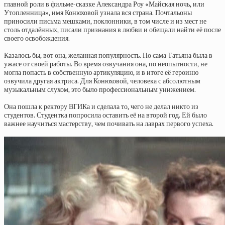
главной роли в фильме-сказке Александра Роу «Майская ночь, или
Утопленница», имя Конюховой узнала вся страна. Почтальоны
приносили письма мешками, поклонники, в том числе и из мест не
столь отдалённых, писали признания в любви и обещали найти её после
своего освобождения.
Казалось бы, вот она, желанная популярность. Но сама Татьяна была в
ужасе от своей работы. Во время озвучания она, по неопытности, не
могла попасть в собственную артикуляцию, и в итоге её героиню
озвучила другая актриса. Для Конюховой, человека с абсолютным
музыкальным слухом, это было профессиональным унижением.
Она пошла к ректору ВГИКа и сделала то, чего не делал никто из
студентов. Студентка попросила оставить её на второй год. Ей было
важнее научиться мастерству, чем почивать на лаврах первого успеха.