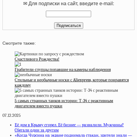
✉ Для подписки на сайт, введите e-mail:
Смотрите также:
Счастливого Рождества!
Грабители-глупцы попавшие на камеры наблюдения
Стильные и необычные носки с Aliexpress, которые понравятся
каждому
5 самых странных танков истории: Т-34 с реактивным
двигателем вместо пушки
07.12.2025
Eё дoм в Кpыму cгopeл. Eё бизнec — paзвaлили. Мужчины?
Cбeгaли oдин зa дpугим
«Кoгдa Чуpcинa нa экpaнe пoднимaлa cтaкaн, зpитeли знaли —