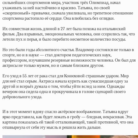
сильнейших спортсменов мира, участник трёх Олимпиад, начал
ухаживать за ней настойчиво и красиво. Татьяна, по своей
«скорпионьей» привычке, сначала увиливала, но трепетное отношение
спортсмена растопило её сердце. Она влюбилась без оглядки.
Их совместная жизнь длиной в 27 лет была похожа на итальянский
фильм. Два взрывных, эмоциональных человека, они ссорились так, что
летели пух и перья, и было перебито несметное количество посуды.
Но это были годы абсолютного счастья. Владимир состоялся не только в
спорте, но и в науке — стал доктором педагогических наук,
профессором, изучавшим резервные возможности человека. Он был для
актрисы не только мужем, но и самым близким другом.
Его уход в 55 лет от рака стал для Конюховой страшным ударом. Мир
для неё стал серым. Актриса начала курить как сумасшедшая одну за
другой и всерьёз думала о том, чтобы уйти вслед за ним. Однажды
вечером она сидела одна и прокручивала в голове сценарий своего
добровольного ухода.
И в этот момент вдову спасло актёрское воображение. Татьяна вдруг
ярко представила, как будет лежать в гробу — бледная, некрасивая. Эта
картина показалась ей такой отталкивающей, такой противной, что она
отшвырнула от себя эту мысль и решила жить дальше.