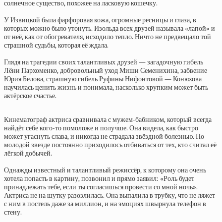
солнечное существо, похожее на ласковую кошечку.
У Извицкой была фарфоровая кожа, огромные ресницы и глаза, в
которых можно было утонуть. Изольда всех друзей называла «лапой» и
от неё, как от обогревателя, исходило тепло. Ничто не предвещало той
страшной судьбы, которая её ждала.
Глядя на трагедии своих талантливых друзей — загадочную гибель
Лёни Пархоменко, добровольный уход Миши Семенихина, забвение
Юрия Белова, страшную гибель Руфины Нифонтовой — Конюхова
научилась ценить жизнь и понимала, насколько хрупким может быть
актёрское счастье.
Кинематограф актриса сравнивала с мужем-бабником, который всегда
найдёт себе кого-то помоложе и получше. Она видела, как быстро
может угаснуть слава, и никогда не страдала звёздной болезнью. Но
молодой звезде постоянно приходилось отбиваться от тех, кто считал её
лёгкой добычей.
Однажды известный и талантливый режиссёр, к которому она очень
хотела попасть в картину, позвонил и прямо заявил: «Роль будет
принадлежать тебе, если ты согласишься провести со мной ночь».
Актриса не на шутку разозлилась. Она выпалила в трубку, что не ляжет
с ним в постель даже за миллион, и на эмоциях швырнула телефон в
стену.