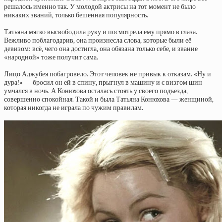
решалось именно так. У молодой актрисы на тот момент не было
никаких званий, только бешенная популярность.
Татьяна мягко высвободила руку и посмотрела ему прямо в глаза.
Вежливо поблагодарив, она произнесла слова, которые были её
девизом: всё, чего она достигла, она обязана только себе, и звание
«народной» тоже получит сама.
Лицо Аджубея побагровело. Этот человек не привык к отказам. «Ну и
дура!» — бросил он ей в спину, прыгнул в машину и с визгом шин
умчался в ночь. А Конюхова осталась стоять у своего подъезда,
совершенно спокойная. Такой и была Татьяна Конюхова — женщиной,
которая никогда не играла по чужим правилам.