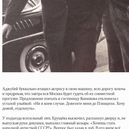
Аджубей буквально втащил актрису в свою машину, всю дорогу хохоча
и предрекая, что завтра вся Москва будет гудеть об их совместной
прогулке. Предложение поехать в гостиницу Конюхова отклонила с
усталой улыбкой: «Ни в коем случае. Довезите меня до Плющихи. Хочу
домой, отдохнуть».
У подъезда всесильный зять Хрущёва выскочил, распахнул дверцу и, не
выпуская руки девушки, выпалил главный козырь: «Хочешь стать
народной артисткой СССР?». Вопрос был задан в лоб. В его мире всё