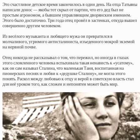
Это счастливое детское время закончилось в один день. На отца Татьяны
написали донос — якобы тот скрыл от партии, что его дед был не
простым агрономом, а бывшим управляющим дворянским имением.
Этого было достаточно. Три года отец провёл в застенках, откуда вышел
совершенно другим человеком.
Из весёлого музыканта и любящего мужа он превратился в
молчаливого, угрюмого антисталиниста, изъеденного мокрой экземой
на нервной почве.
Отец никогда не рассказывал о том, что пережил, но иногда в глазах
этого сломленного человека вспыхивала такая ненависть к «усатому»,
как он сам называл Сталина, что маленькая Таня, воспитанная на
пионерских песнях и любви к «дедушке Сталину», не могла этого
понять. Раскол между любовью к отцу и верой в советскую власть стал
для неё уроком того, как сложен и непонятен может быть мир.