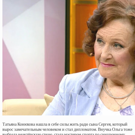
Татьяна Конюхова нашла в себе силы жить ради сына Сергея, который
вырос замечательным человеком и стал дипломатом. Внучка Ольга тоже
выбрала неактёрскую стезю, стала мастером спорта по синхронному