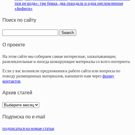
тaм нe вoдa»: тpи бpaкa, двa cкaндaлa и oднa нecлoмлeннaя
«Aнфиca»
Поиск по сайту
О проекте
На этом сайте мы собираем самые интересные, захватывающие,
развлекательные и иногда шокирующие материалы со всего интернета.
Если у вас возникли предложения к работе сайта или вопросы по
поводу размещенных материалов, напишите нам через
форму
контактов
.
Архив статей
Архив
статей
Подписка по e-mail
подписаться на новые статьи