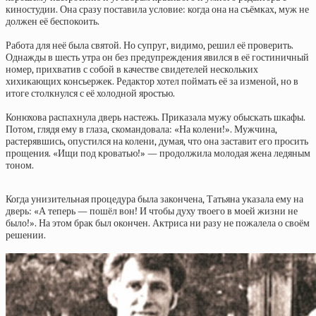
киностудии. Она сразу поставила условие: когда она на съёмках, муж не
должен её беспокоить.
Работа для неё была святой. Но супруг, видимо, решил её проверить.
Однажды в шесть утра он без предупреждения явился в её гостиничный
номер, прихватив с собой в качестве свидетелей нескольких
хихикающих консьержек. Редактор хотел поймать её за изменой, но в
итоге столкнулся с её холодной яростью.
Конюхова распахнула дверь настежь. Приказала мужу обыскать шкафы.
Потом, глядя ему в глаза, скомандовала: «На колени!». Мужчина,
растерявшись, опустился на колени, думая, что она заставит его просить
прощения. «Ищи под кроватью!» — продолжила молодая жена ледяным
тоном.
Когда унизительная процедура была закончена, Татьяна указала ему на
дверь: «А теперь — пошёл вон! И чтобы духу твоего в моей жизни не
было!». На этом брак был окончен. Актриса ни разу не пожалела о своём
решении.