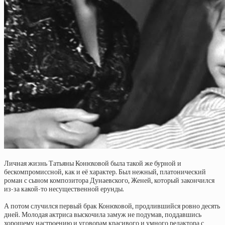
Личная жизнь Татьяны Конюховой была такой же бурной и
бескомпромиссной, как и её характер. Был нежный, платонический
роман с сыном композитора Дунаевского, Женей, который закончился
из-за какой-то несущественной ерунды.
А потом случился первый брак Конюховой, продлившийся ровно десять
дней. Молодая актриса выскочила замуж не подумав, поддавшись
хорошему настроению и уговорам красивого и умного редактора с