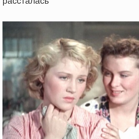
paccтaлacь