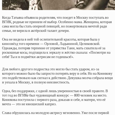
Когда Татьяна объявила родителям, что поедет в Москву поступать во
ВГИК, родные не приняли её выбор. Особенно мама. Женщина, которая
сама могла бы стать оперной певицей, но пожертвовала мечтой ради
семьи, не верила в актёрский талант дочери.
Она не видела в ней той ослепительной красоты, которая была у
кинозвёзд того времени — Орловой, Ладыниной, Целиковской.
Однажды, потеряв терпение от упрямства Тани, мать схватила её за
роскошные косы, подтащила к зеркалу и жёстко сказала: «Посмотри на
себя! Ты и в подмётки актрисам не годишься!».
Для любого другого подростка это могло бы стать ударом, из-за
которого можно было бы запросто потерять веру в себя. Но на Конюхову
это подействовало как сигнал к действию. Девушка молча собрала вещи
и уехала в Москву, в полную неизвестность.
Одна, без поддержки, с одной лишь уверенностью в своей правоте. В
тот год во ВГИКе был чудовищный конкурс — 800 человек на место.
Конюхова поступила с первого раза, доказав и себе, и матери, что её
мечта — это не юношеский каприз.
Слава обрушилась на молодую актрису мгновенно. Уже после первой