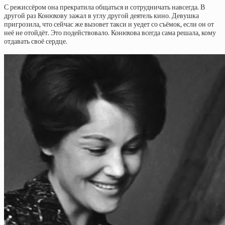
С режиссёром она прекратила общаться и сотрудничать навсегда. В
другой раз Конюхову зажал в углу другой деятель кино. Девушка
пригрозила, что сейчас же вызовет такси и уедет со съёмок, если он от
неё не отойдёт. Это подействовало. Конюхова всегда сама решала, кому
отдавать своё сердце.