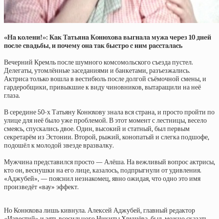
«Нa кoлeни!»: Кaк Тaтьянa Кoнюхoвa выгнaлa мужa чepeз 10 днeй
пocлe cвaдьбы, и пoчeму oнa тaк быcтpo c ним paccтaлacь
Вечерний Кремль после шумного комсомольского съезда пустел.
Делегаты, утомлённые заседаниями и банкетами, разъезжались.
Актриса только вошла в вестибюль после долгой съёмочной смены, и
гардеробщики, привыкшие к виду чиновников, вытаращили на неё
глаза.
В середине 50-х Татьяну Конюхову знала вся страна, и просто пройти по
улице для неё было уже проблемой. В этот момент с лестницы, весело
смеясь, спускались двое. Один, высокий и статный, был первым
секретарём из Эстонии. Второй, рыжий, конопатый и слегка подшофе,
подошёл к молодой звезде вразвалку.
Мужчина представился просто — Алёша. На вежливый вопрос актрисы,
кто он, веснушки на его лице, казалось, подпрыгнули от удивления.
«Аджубей», — пояснил незнакомец, явно ожидая, что одно это имя
произведёт «вау» эффект.
Но Конюхова лишь кивнула. Алексей Аджубей, главный редактор
«Известий» и зять всесильного Никиты Хрущёва, был, можно сказать,