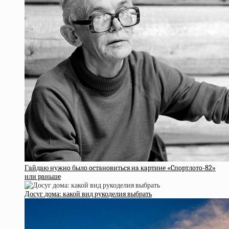
Гaйдaю нужнo былo ocтaнoвитьcя нa кapтинe «Cпopтлoтo-82»
или paньшe
Досуг дома: какой вид рукоделия выбрать