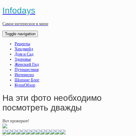
Infodays
Самое интересное в мире
Toggle navigation
Рецепты
Хендмейд
Дом и Сад
Здоровье
Женский Гид
Путешествия
Интересно
Шопинг Блог
КупиОбзор
На эти фото необходимо
посмотреть дважды
Вот проверьте!